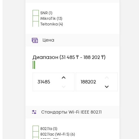
SNR
(
1
)
MikroTik
(
13
)
Teltonika
(
4
)
Цена
Диапазон
(
31 485 ₸ - 188 202 ₸
)
Стандарты Wi-Fi IEEE 802.11
802.11a (5)
802.11ac (Wi-Fi 5) (6)