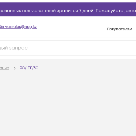
зованных пользователей хранится 7 дней. Пожалуйста,
авто
йн чат
sales@nag.kz
Покупателям
Способы опла
Условия доста
Гарантийное о
ание
3G/LTE/5G
Возврат товар
Вопросы и отв
Техническая п
База знаний
Конфигуратор