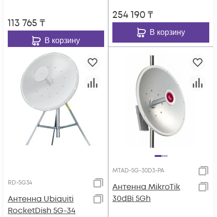
254 190
₸
113 765
₸
В корзину
В корзину
MTAD-5G-30D3-PA
RD-5G34
Антенна MikroTik
30dBi 5Gh
Антенна Ubiquiti
RocketDish 5G-34