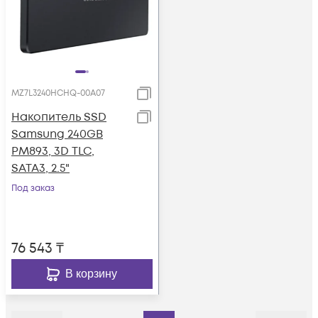
MZ7L3240HCHQ-00A07
Накопитель SSD
Samsung 240GB
PM893, 3D TLC,
SATA3, 2.5"
Под заказ
76 543
₸
В корзину