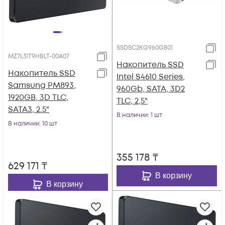
SSDSC2KG960G801
MZ7L31T9HBLT-00A07
Накопитель SSD
Накопитель SSD
Intel S4610 Series,
Samsung PM893,
960Gb, SATA, 3D2
1920GB, 3D TLC,
TLC, 2,5"
SATA3, 2.5"
В наличии
: 1 шт
В наличии
: 10 шт
355 178
₸
629 171
₸
В корзину
В корзину