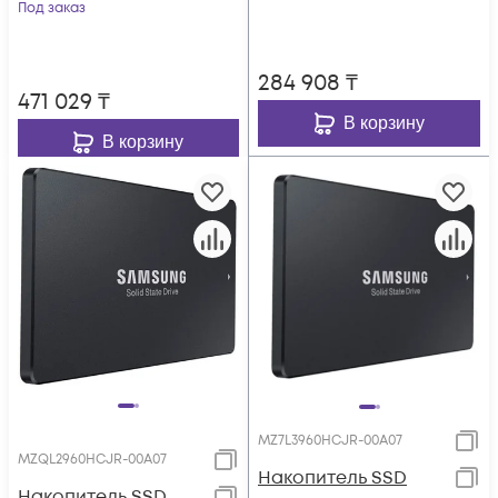
Под заказ
284 908
₸
471 029
₸
В корзину
В корзину
MZ7L3960HCJR-00A07
MZQL2960HCJR-00A07
Накопитель SSD
Накопитель SSD