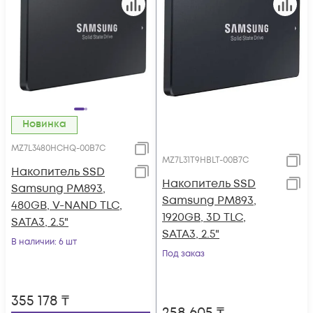
Новинка
MZ7L3480HCHQ-00B7C
MZ7L31T9HBLT-00B7C
Накопитель SSD
Накопитель SSD
Samsung PM893,
Samsung PM893,
480GB, V-NAND TLC,
1920GB, 3D TLC,
SATA3, 2.5"
SATA3, 2.5"
В наличии
: 6 шт
Под заказ
355 178
₸