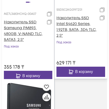
SSDSC2KG019TZ01
MZ7L3480HCHQ-00A07
Накопитель SSD
Накопитель SSD
Intel S4620 Series,
Samsung PM893,
1.92TB, SATA, 3D4 TLC,
480GB, V-NAND TLC,
2,5"
SATA3, 2.5"
Под заказ
Под заказ
629 171
₸
355 178
₸
В корзину
В корзину