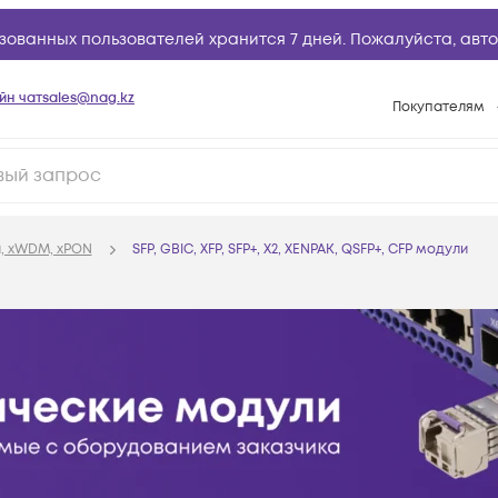
зованных пользователей хранится 7 дней. Пожалуйста,
авто
йн чат
sales@nag.kz
Покупателям
Способы опла
Условия доста
Гарантийное о
, xWDM, xPON
SFP, GBIC, XFP, SFP+, X2, XENPAK, QSFP+, CFP модули
Возврат товар
Вопросы и отв
Техническая п
База знаний
Конфигуратор