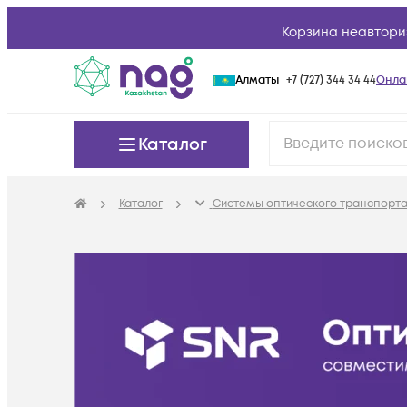
Корзина неавтори
Алматы
+7 (727) 344 34 44
Онла
Каталог
Каталог
Системы оптического транспорта