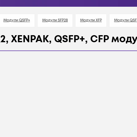
Модули QSFP+
Модули SFP28
Модули XFP
Модули QSF
 X2, XENPAK, QSFP+, CFP мод