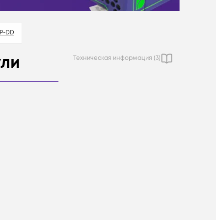
P-DD
ули
Техническая информация (
3
)