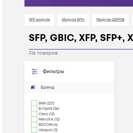
SFP модули
Модули SFP+
Модули QSFP28
SFP, GBIC, XFP, SFP+,
316
товаров
Фильтры
Бренд
SNR
(
227
)
B-OptiX
(
56
)
Cisco
(
12
)
MikroTik
(
12
)
BDCOM
(
4
)
Ubiquiti
(
3
)