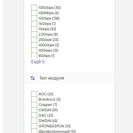
100Gbps (30)
100Mbps (6)
10Gbps (138)
16Gbps (1)
1Gbps (53)
2,5Gbps (8)
25Gbps (23)
400Gbps (2)
40Gbps (31)
8Gbps (1)
Ещё 5
Тип модуля
AOC (24)
Breakout (5)
Copper (7)
CWDM (59)
DAC (23)
DWDM (42)
GPON&GEPON (10)
Двухволоконный (51)