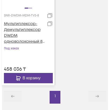
SNR-DWDM-MDM-TV5-8
Мультиплексор-
Демультиплексор
DWDM
одноволоконный 8-
канальный + TV
Под заказ
канал 1550 в шасси
458 036
₸
В корзину
1
Назад
Дальше