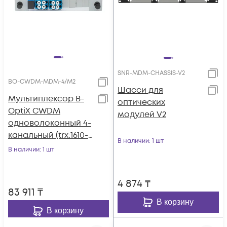
SNR-MDM-CHASSIS-V2
BO-CWDM-MDM-4/M2
Шасси для
Мультиплексор B-
оптических
OptiX CWDM
модулей V2
одноволоконный 4-
канальный (trx:1610-
В наличии
: 1 шт
1550, 1470-1530), в
В наличии
: 1 шт
пластиковом слоте
4 874
₸
83 911
₸
В корзину
В корзину