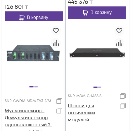
445 376
₸
126 801
₸
В корзину
В корзину
SNR-MDM-CHASSIS
SNR-CWDM-MDM-TV3-2/M
Шасси для
Мультиплексор-
оптических
Демультиплексор
модулей
одноволоконный 2-