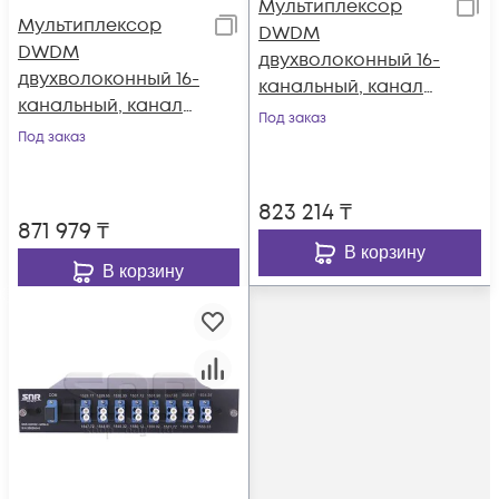
Мультиплексор
Мультиплексор
DWDM
DWDM
двухволоконный 16-
двухволоконный 16-
канальный, каналы
канальный, каналы
45-60, 1U 19"
Под заказ
41~44, 46~49, 51~54,
Под заказ
56~59, 1U 19",
пониженное
823 214
₸
затухание
871 979
₸
В корзину
В корзину