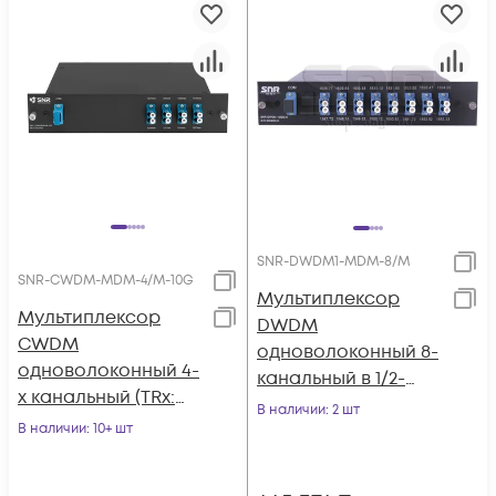
SNR-DWDM1-MDM-8/M
SNR-CWDM-MDM-4/M-10G
Мультиплексор
Мультиплексор
DWDM
CWDM
одноволоконный 8-
одноволоконный 4-
канальный в 1/2-
х канальный (TRx:
слоте
В наличии
: 2 шт
1270, 1290, 1310, 1330,
В наличии
: 10+ шт
1530, 1550, 1510,
1570нм)