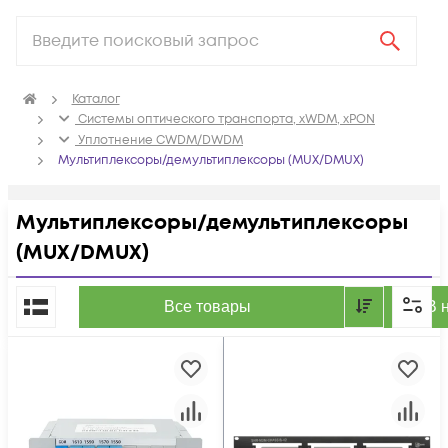
Каталог
Системы оптического транспорта, xWDM, xPON
Уплотнение CWDM/DWDM
Мультиплексоры/демультиплексоры (MUX/DMUX)
Мультиплексоры/демультиплексоры
(MUX/DMUX)
По популярности
Все товары
В 