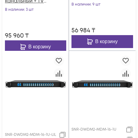
канальный + TV
В наличии
: 9 шт
канал 1310нм
В наличии
: 3 шт
56 984
₸
95 960
₸
В корзину
В корзину
SNR-DWDM2-MDM-16-1U
SNR-DWDM2-MDM-16-1U-LIL