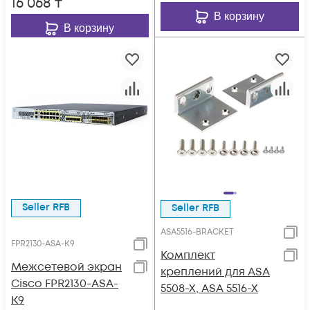
16 068
₸
В корзину
В корзину
Seller RFB
Seller RFB
ASA5516-BRACKET
FPR2130-ASA-K9
Комплект
Межсетевой экран
креплений для ASA
Cisco FPR2130-ASA-
5508-X, ASA 5516-X
K9