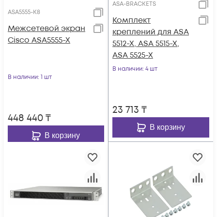
ASA-BRACKETS
ASA5555-K8
Комплект
Межсетевой экран
креплений для ASA
Cisco ASA5555-X
5512-X, ASA 5515-X,
ASA 5525-X
В наличии
: 4 шт
В наличии
: 1 шт
23 713
₸
448 440
₸
В корзину
В корзину