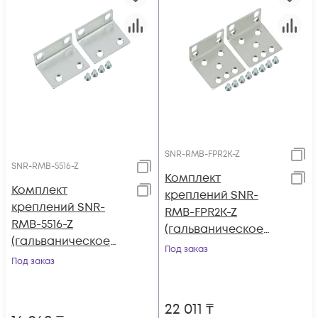
SNR-RMB-FPR2K-Z
SNR-RMB-5516-Z
Комплект
Комплект
креплений SNR-
креплений SNR-
RMB-FPR2K-Z
RMB-5516-Z
(гальваническое
(гальваническое
покрытие) для Cisco
Под заказ
покрытие) для ASA
Под заказ
Firepower 2100
5508-X, ASA 5516-X
Series
22 011
₸