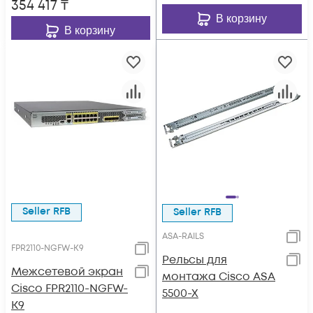
354 417
₸
В корзину
В корзину
Seller RFB
Seller RFB
ASA-RAILS
FPR2110-NGFW-K9
Рельсы для
Межсетевой экран
монтажа Cisco ASA
Cisco FPR2110-NGFW-
5500-X
K9