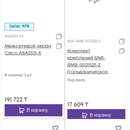
Seller RFB
ASA5515-K9
SNR-RMB-55121525-Z
Межсетевой экран
Комплект
Cisco ASA5515-X
креплений SNR-
RMB-55121525-Z
(гальваническое
В наличии
: 2 шт
покрытие) для ASA
Под заказ
5512-X, ASA 5515-X,
ASA 5525-X
191 722
₸
17 609
₸
В корзину
В корзину