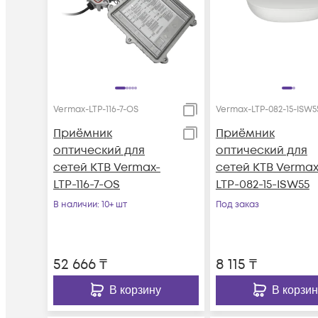
Vermax-LTP-116-7-OS
Vermax-LTP-082-15-ISW5
Приёмник
Приёмник
оптический для
оптический для
сетей КТВ Vermax-
сетей КТВ Vermax
LTP-116-7-OS
LTP-082-15-ISW55
В наличии
: 10+ шт
Под заказ
52 666
₸
8 115
₸
В корзину
В корзин