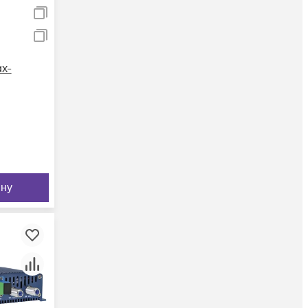
x-
ину