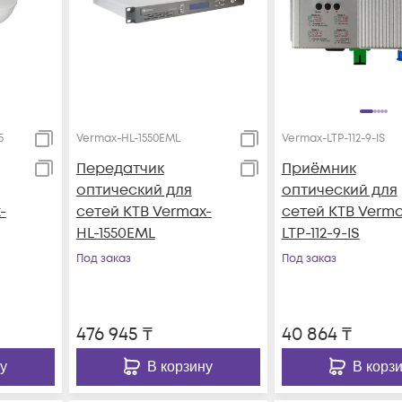
5
Vermax-HL-1550EML
Vermax-LTP-112-9-IS
Передатчик
Приёмник
оптический для
оптический для
-
сетей КТВ Vermax-
сетей КТВ Verma
HL-1550EML
LTP-112-9-IS
Под заказ
Под заказ
476 945
₸
40 864
₸
у
В корзину
В корз