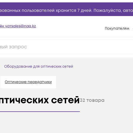
зованных пользователей хранится 7 дней. Пожалуйста,
авто
йн чат
sales@nag.kz
Покупателям
Способы опла
Условия доста
Гарантийное о
Оборудование для оптических сетей
Возврат товар
Вопросы и отв
Оптические передатчики
Техническая п
птических сетей
32
товара
База знаний
Конфигуратор