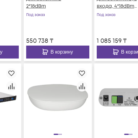
2*18dBm
входа, 4*18dBm
выхода, WDM
Под заказ
Под заказ
фильтр PON
550 738
₸
1 085 159
₸
у
В корзину
В корз