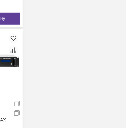
ину
MAX