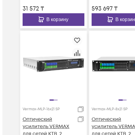
31 572
₸
593 697
₸
В корзину
В корзин
Vermax-MLP-16x21 SP
Vermax-MLP-8x21 SP
Оптический
Оптический
усилитель VERMAX
усилитель VERM
для сетей КТВ, 2
для сетей КТВ, 2