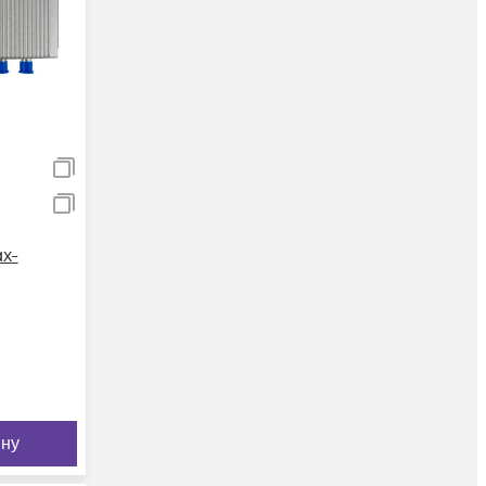
x-
ину