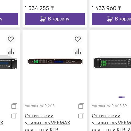
1 334 255
₸
1 433 960
₸
у
В корзину
В корз
Vermax-MLP-2x18
Vermax-MLP-4x18 SP
Оптический
Оптический
AX
усилитель VERMAX
усилитель VER
для сетей КТВ
для сетей КТВ, 2