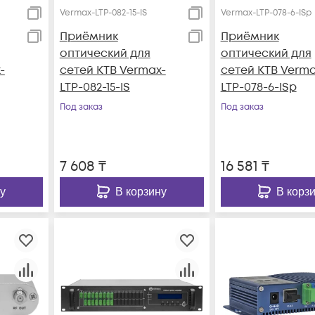
Vermax-LTP-082-15-IS
Vermax-LTP-078-6-ISp
Приёмник
Приёмник
оптический для
оптический для
-
сетей КТВ Vermax-
сетей КТВ Verma
LTP-082-15-IS
LTP-078-6-ISp
Под заказ
Под заказ
7 608
₸
16 581
₸
у
В корзину
В корз