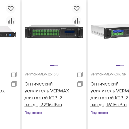
Vermax-MLP-32x16 S
Vermax-MLP-16x16 SP
Оптический
Оптический
ax
усилитель VERMAX
усилитель VER
для сетей КТВ, 2
для сетей КТВ, 2
входа, 32*16dBm
входа, 16*16dBm
выхода
выхода, WDM
Под заказ
Под заказ
фильтр PON