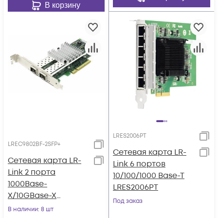
В корзину
LRES2006PT
LREC9802BF-2SFP+
Сетевая карта LR-
Сетевая карта LR-
Link 6 портов
Link 2 порта
10/100/1000 Base-T
1000Base-
LRES2006PT
X/10GBase-X
Под заказ
LREC9802BF-2SFP+
В наличии
: 8 шт