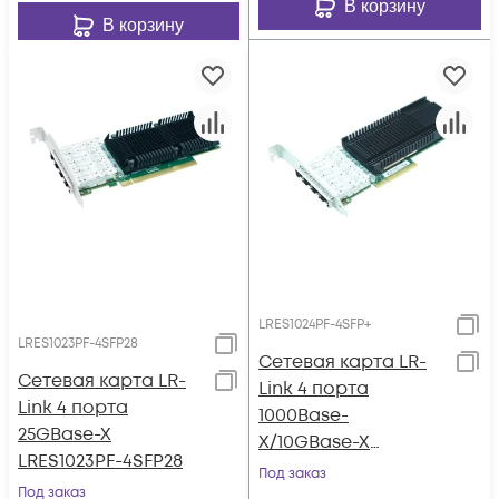
В корзину
В корзину
LRES1024PF-4SFP+
LRES1023PF-4SFP28
Сетевая карта LR-
Сетевая карта LR-
Link 4 порта
Link 4 порта
1000Base-
25GBase-X
X/10GBase-X
LRES1023PF-4SFP28
LRES1024PF-4SFP+
Под заказ
Под заказ