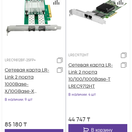
LREC9712HT
LREC9812BF-2SFP+
Сетевая карта LR-
Сетевая карта LR-
Link 2 порта
Link 2 порта
10/100/1000Base-T
1000Base-
LREC9712HT
X/10GBase-X
В наличии
: 4 шт
LREC9812BF-2SFP+
В наличии
: 9 шт
44 747
₸
85 180
₸
В корзину