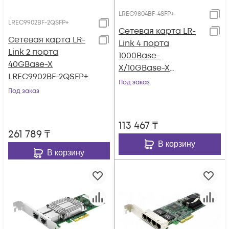
LREC9804BF-4SFP+
LREC9902BF-2QSFP+
Сетевая карта LR-
Сетевая карта LR-
Link 4 порта
Link 2 порта
1000Base-
40GBase-X
X/10GBase-X
LREC9902BF-2QSFP+
LREC9804BF-4SFP+
Под заказ
Под заказ
113 467
₸
261 789
₸
В корзину
В корзину