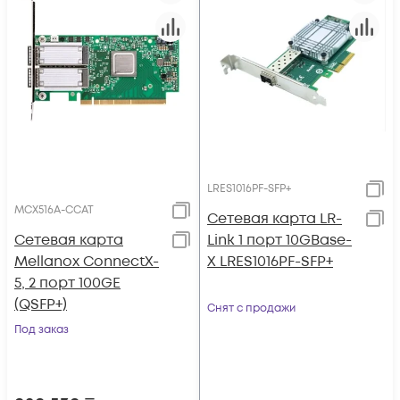
LRES1016PF-SFP+
MCX516A-CCAT
Сетевая карта LR-
Сетевая карта
Link 1 порт 10GBase-
Mellanox ConnectX-
X LRES1016PF-SFP+
5, 2 порт 100GE
(QSFP+)
Снят с продажи
Под заказ