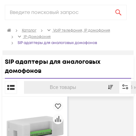
Каталог
VoIP телефония, IP домофония
IP-Домофония
SIP адаптеры для аналоговых домофонов
SIP адаптеры для аналоговых
домофонов
По популярности
Все товары
В 