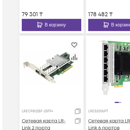
79 301
₸
178 482
₸
В корзину
В корзин
LREC9802BF-2SFP+
LRES2006PT
Сетевая карта LR-
Сетевая карта LR
Link 2 порта
Link 6 портов