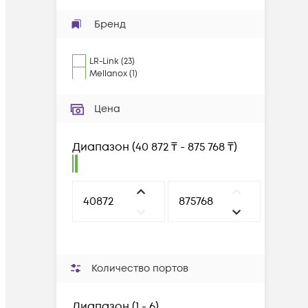
Бренд
LR-Link
(
23
)
Mellanox
(
1
)
Цена
Диапазон
(
40 872 ₸ - 875 768 ₸
)
Количество портов
Диапазон
(
1 - 6
)