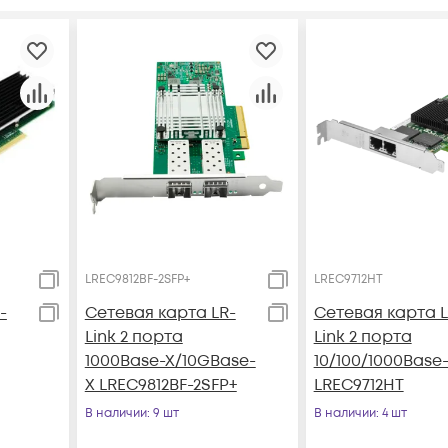
LREC9812BF-2SFP+
LREC9712HT
-
Сетевая карта LR-
Сетевая карта L
Link 2 порта
Link 2 порта
1000Base-X/10GBase-
10/100/1000Base
X LREC9812BF-2SFP+
LREC9712HT
В наличии
: 9 шт
В наличии
: 4 шт