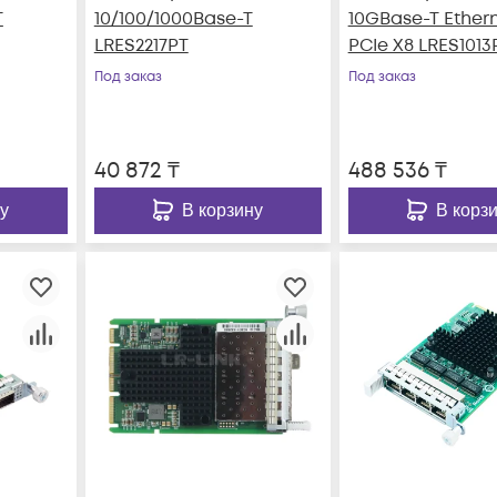
T
10/100/1000Base-T
10GBase-T Ether
LRES2217PT
PCIe X8 LRES1013
Под заказ
Под заказ
40 872
₸
488 536
₸
у
В корзину
В корз