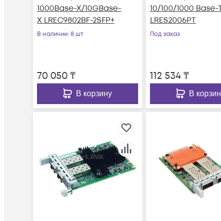
1000Base-X/10GBase-
10/100/1000 Base-
X LREC9802BF-2SFP+
LRES2006PT
В наличии
: 8 шт
Под заказ
70 050
₸
112 534
₸
В корзину
В корзин