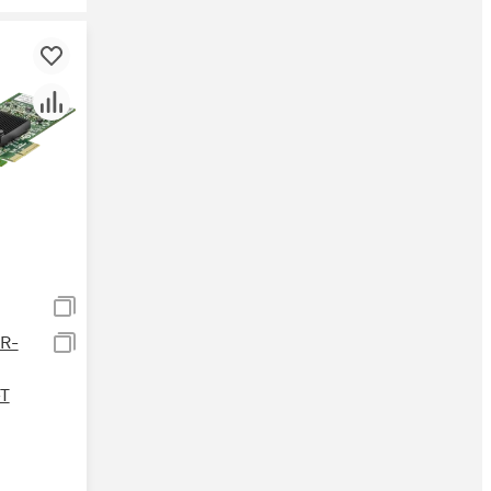
R-
-T