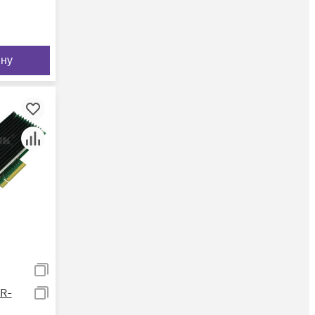
ину
R-