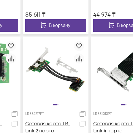
85 611
₸
44 974
₸
у
В корзину
В корз
LRES2217PT
LRES1013PT
-
Сетевая карта LR-
Сетевая карта L
Link 2 порта
Link 4 порта