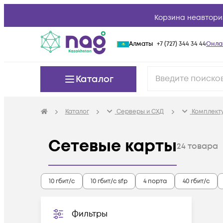
Корзина неавтори
Алматы
+7 (727) 344 34 44
Онла
Каталог
Каталог
Серверы и СХД
Комплект
Сетевые карты
24
товара
10 гбит/с
10 гбит/с sfp
4 порта
40 гбит/с
Фильтры