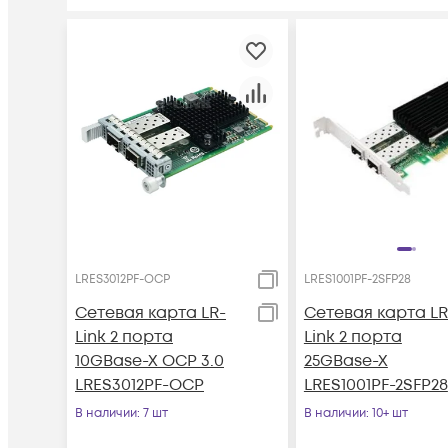
LRES3012PF-OCP
LRES1001PF-2SFP28
Сетевая карта LR-
Сетевая карта LR
Link 2 порта
Link 2 порта
10GBase-X OCP 3.0
25GBase-X
LRES3012PF-OCP
LRES1001PF-2SFP28
В наличии
: 7 шт
В наличии
: 10+ шт