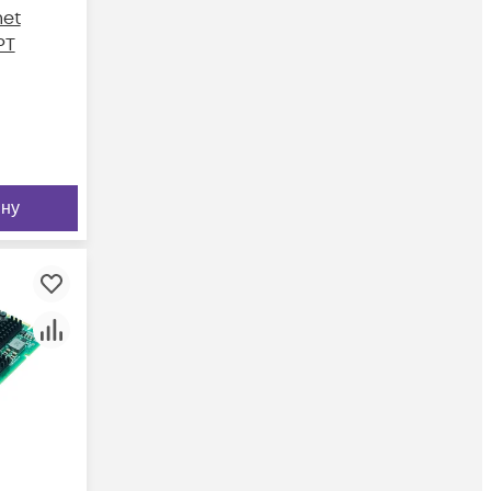
net
PT
ину