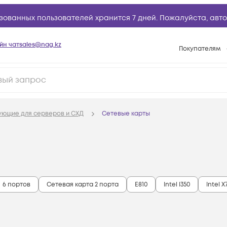
зованных пользователей хранится 7 дней. Пожалуйста,
авто
йн чат
sales@nag.kz
Покупателям
Способы опла
Условия доста
Гарантийное о
ующие для серверов и СХД
Сетевые карты
Возврат товар
Вопросы и отв
Техническая п
База знаний
6 портов
Cетевая карта 2 порта
E810
Intel I350
Intel X
Конфигуратор