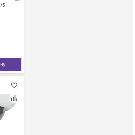
/3
ину