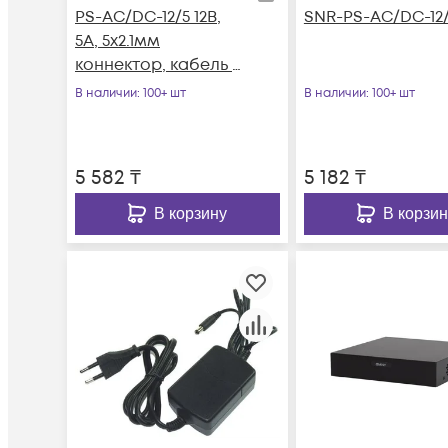
PS-AC/DC-12/5 12В,
SNR-PS-AC/DC-12
5А, 5x2.1мм
коннектор, кабель с
вилкой для подкл. к
В наличии
: 100+ шт
В наличии
: 100+ шт
220В
5 582
₸
5 182
₸
В корзину
В корзин