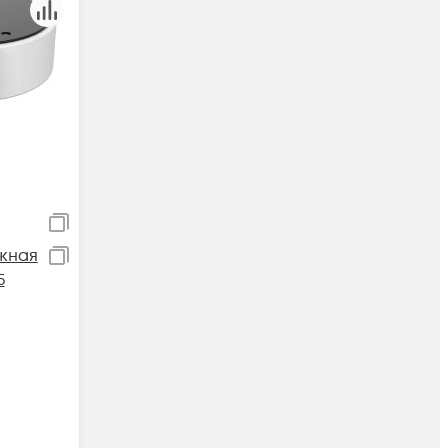
жная
5