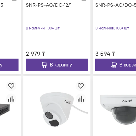
/3
SNR-PS-AC/DC-12/1
SNR-PS-AC/DC-5
В наличии
: 100+ шт
В наличии
: 100+ шт
2 979
₸
3 594
₸
у
В корзину
В корз