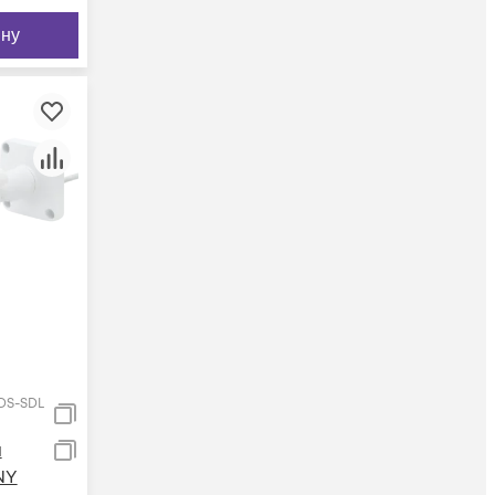
ину
DS-SDL
я
NY