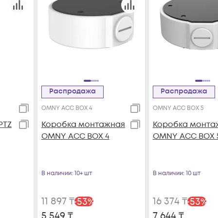
Распродажа
Распродажа
OMNY ACC BOX 4
OMNY ACC BOX 5
PTZ
Коробка монтажная
Коробка монта
OMNY ACC BOX 4
OMNY ACC BOX 
В наличии
: 10+ шт
В наличии
: 10 шт
11 897
₸
16 374
₸
-
53
%
-
53
%
5 549
₸
7 644
₸