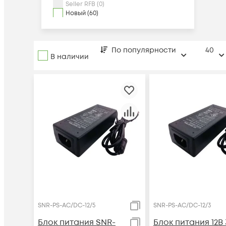
Seller RFB (0)
Новый (60)
По популярности
40
В наличии
SNR-PS-AC/DC-12/5
SNR-PS-AC/DC-12/3
Блок питания SNR-
Блок питания 12В