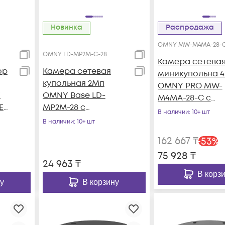
Новинка
Распродажа
OMNY MW-M4MA-28-
OMNY LD-MP2M-C-28
Камера сетева
ор
Камера сетевая
миникупольна 
купольная 2Мп
OMNY PRO MW-
Y
OMNY Base LD-
M4MA-28-C с
E
MP2M-28 с
микрофоном
В наличии
: 10+ шт
микрофоном,
В наличии
: 10+ шт
объектив 2.8мм,
162 667
₸
-
53
%
DWDR
75 928
₸
24 963
₸
В корз
у
В корзину