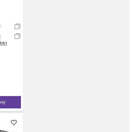
C
я
4Мп
ину