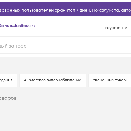
зованных пользователей хранится 7 дней. Пожалуйста,
авто
йн чат
sales@nag.kz
Покупателям
Способы опла
Условия доста
Гарантийное о
Возврат товар
Вопросы и отв
юдения
Аналоговое видеонаблюдение
Уцененные товары
Техническая п
оваров
База знаний
Конфигуратор