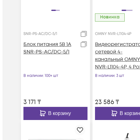
Новинка
SNR-PS-AC/DC-5/1
OMNY NVR-L1104-4P
Блок питания 5В 1А
Видеорегистрат
SNR-PS-AC/DC-5/1
сетевой 4-
канальный OMN
NVR-L1104-4P, 4 Po
(EEE 802.3at/af)
В наличии
: 100+ шт
В наличии
: 3 шт
3 171
₸
23 586
₸
В корзину
В корзин