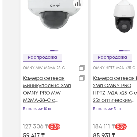
Распродажа
Распродажа
OMNY MW-M2MA-28-C
OMNY HPTZ-M2A-x25-C
Камера сетевая
Камера сетевая 
миникупольна 2Мп
2Мп OMNY PRO
OMNY PRO MW-
HPTZ-M2A-x25-C с
M2MA-28-C с
25x оптическим
микрофоном
увеличением
В наличии
: 10 шт
В наличии
: 3 шт
127 306
₸
184 111
₸
-
53
%
-
53
%
59 417
₸
85 931
₸