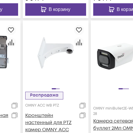
у
В корзину
В корз
Распродажа
OMNY ACC WB PTZ
OMNY miniBullet2E-W
28
ная
Кронштейн
Камера сетева
настенный для PTZ
буллет 2Мп OM
камер OMNY ACC