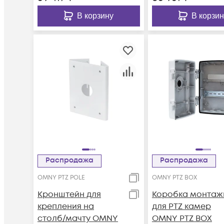
В корзину
В корзин
Распродажа
Распродажа
OMNY PTZ POLE
OMNY PTZ BOX
Кронштейн для
Коробка монтаж
крепления на
для PTZ камер
столб/мачту OMNY
OMNY PTZ BOX