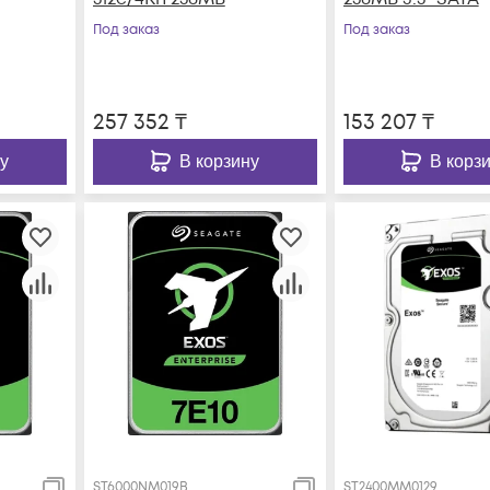
Под заказ
Под заказ
257 352
₸
153 207
₸
у
В корзину
В корз
ST6000NM019B
ST2400MM0129