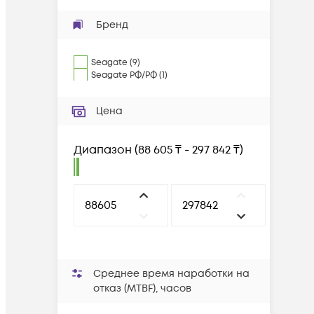
Бренд
Seagate
(
9
)
Seagate РФ/РФ
(
1
)
Цена
Диапазон
(
88 605 ₸ - 297 842 ₸
)
Среднее время наработки на
отказ (MTBF), часов