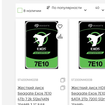
По популярности
40
В наличии
ST4000NM025B
ST2000NM000B
Жесткий диск
Жесткий диск HD
Seagate Exos 7E10
Seagate Exos 7E1
4Tb 7.2k 512e/4KN
SATA 2Tb 7200 512
256MB 3.5" SAS
256Mb