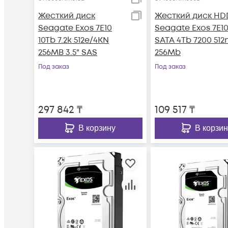
Жесткий диск
Жесткий диск HD
Seagate Exos 7E10
Seagate Exos 7E1
10Tb 7.2k 512e/4KN
SATA 4Tb 7200 512
256MB 3.5" SAS
256Mb
Под заказ
Под заказ
297 842
₸
109 517
₸
В корзину
В корзин