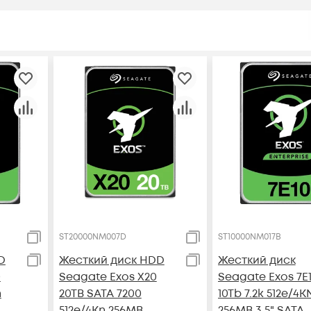
ST20000NM007D
ST10000NM017B
D
Жесткий диск HDD
Жесткий диск
0
Seagate Exos X20
Seagate Exos 7E
n
20TB SATA 7200
10Tb 7.2k 512e/4K
512e/4Kn 256MB
256MB 3.5" SATA