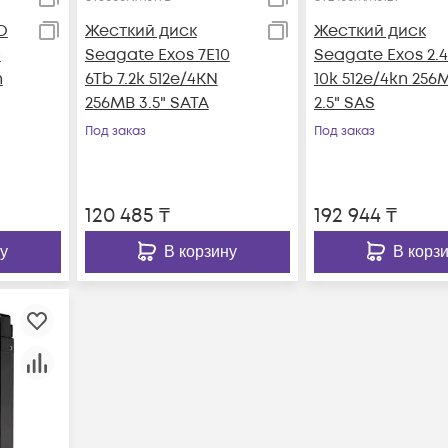
D
Жесткий диск
Жесткий диск
0
Seagate Exos 7E10
Seagate Exos 2.
n
6Tb 7.2k 512e/4KN
10k 512e/4kn 256
256MB 3.5" SATA
2.5" SAS
Под заказ
Под заказ
120 485
₸
192 944
₸
у
В корзину
В корз