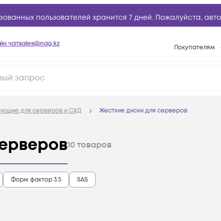
зованных пользователей хранится 7 дней. Пожалуйста,
авто
йн чат
sales@nag.kz
Покупателям
Способы опла
Условия доста
Гарантийное о
ующие для серверов и СХД
Жесткие диски для серверов
Возврат товар
Вопросы и отв
серверов
10
товаров
Техническая п
База знаний
Форм фактор 3.5
SAS
Конфигуратор