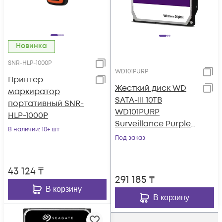
Новинка
SNR-HLP-1000P
WD101PURP
Принтер
Жесткий диск WD
маркиратор
SATA-III 10TB
портативный SNR-
WD101PURP
HLP-1000P
Surveillance Purple
В наличии
: 10+ шт
Pro (7200rpm) 256Mb
Под заказ
3.5"
43 124
₸
291 185
₸
В корзину
В корзину