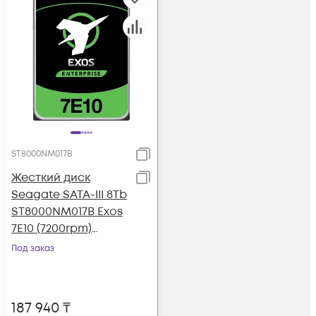
ST8000NM017B
Жесткий диск
Seagate SATA-III 8Tb
ST8000NM017B Exos
7E10 (7200rpm)
256Mb 3.5"
Под заказ
187 940
₸