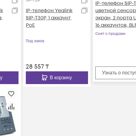
SIP-T30P
IP-телефон SIP-
nk
IP-телефон Yealink
цветной сенсо
а,
SIP-T30P, 1 аккаунт,
экран, 2 порта 
PoE
16 аккаунтов, BLF
PoE, GigE, без Б
Снят с продажи
Под заказ
28 557
₸
Узнать о пост
у
В корзину