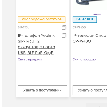
Распродажа остатков
Seller RFB
SIP-T43U
CP-7940G
IP-телефон Yealink
IP-телефон Cisco
SIP-T43U, 12
CP-7940G
аккаунтов, 2 порта
USB, BLF, PoE, GigE,
без БП
Снят с продажи
Снят с продажи
Узнать о поступлении
Узнать о поступ