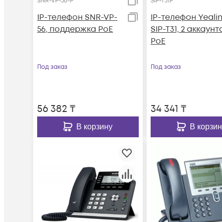
SNR-VP-56-P
SIP-T31P
IP-телефон SNR-VP-
IP-телефон Yeali
56, поддержка PoE
SIP-T31, 2 аккаунт
PoE
Под заказ
Под заказ
56 382
₸
34 341
₸
В корзину
В корзин