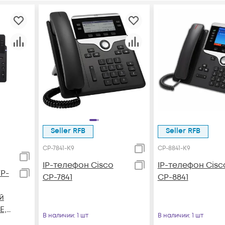
Seller RFB
Seller RFB
CP-7841-K9
CP-8841-K9
IP-телефон Cisco
IP-телефон Cisc
P-
CP-7841
CP-8841
й
E,
В наличии
: 1 шт
В наличии
: 1 шт