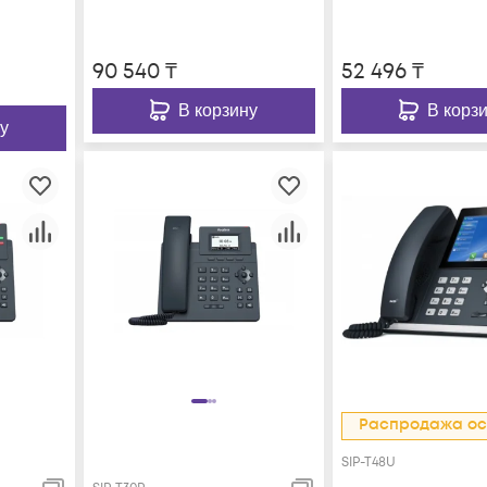
90 540
₸
52 496
₸
В корзину
В корз
у
Распродажа ос
SIP-T48U