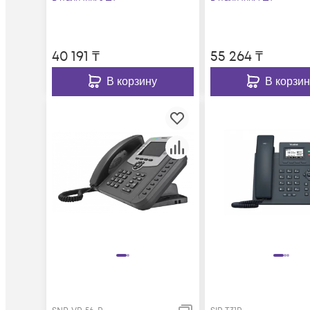
40 191
₸
55 264
₸
В корзину
В корзин