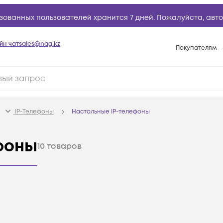
зованных пользователей хранится 7 дней. Пожалуйста,
авто
йн чат
sales@nag.kz
Покупателям
Способы опла
Условия доста
Гарантийное о
IP-Телефоны
Настольные IP-телефоны
Возврат товар
Вопросы и отв
фоны
10
товаров
Техническая п
База знаний
Конфигуратор