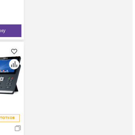
ину
татков