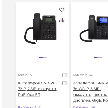
SNR-VP-72-P
SNR-VP-76-CG-P
IP-телефон SNR-VP-
IP-телефон SNR-V
72-P, 2 SIP-аккаунта,
76-CG-P, 6 SIP-
PoE, без БП
аккаунта, цветно
дисплей, GigE, Po
без БП
В наличии
: 3 шт
В наличии
: 1 шт