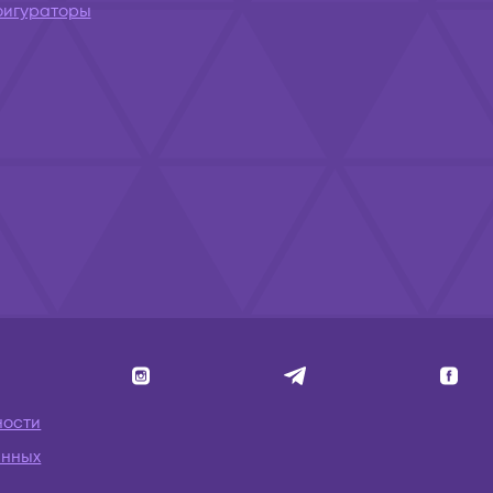
фигураторы
ности
анных