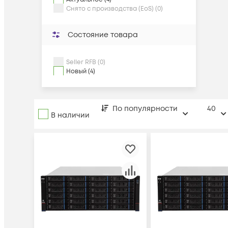
Снято с производства (EoS) (0)
Состояние товара
Seller RFB (0)
Новый (4)
По популярности
40
В наличии