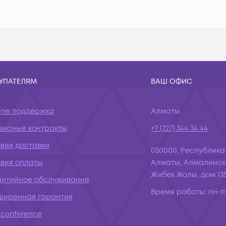
УПАТЕЛЯМ
ВАШ ОФИС
ine поддержка
Алматы
висные контракты
+7 (727) 344 34 44
вия доставки
050000, Республика
овия оплаты
Алматы, Алмалинск
Жибек Жолы, дом 135
антийное обслуживание
Время работы:
пн-пт
ширенная гарантия
conference