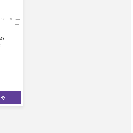
-SERV-
0 -
D
ину