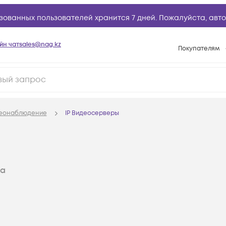
зованных пользователей хранится 7 дней. Пожалуйста,
авто
йн чат
sales@nag.kz
Покупателям
Способы опла
Условия доста
Гарантийное о
деонаблюдение
IP Видеосерверы
Возврат товар
Вопросы и отв
Техническая п
ра
База знаний
Конфигуратор