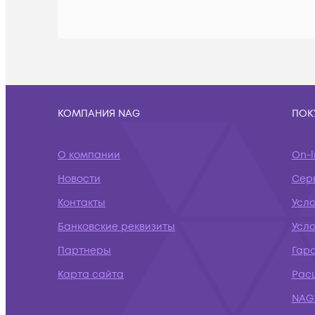
КОМПАНИЯ NAG
ПОК
О компании
On-l
Новости
Сер
Контакты
Усло
Банковские реквизиты
Усл
Партнеры
Гар
Карта сайта
Рас
NAG.