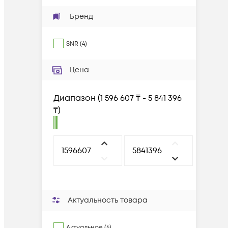
Бренд
SNR
(
4
)
Цена
Диапазон
(
1 596 607 ₸ - 5 841 396
₸
)
Актуальность товара
Актуальное (4)