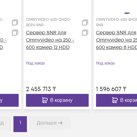
D-
OMNYVIDEO-600-12HDD-
OMNYVIDEO-600-8HDD
SERV-SNR
SNR
Сервер SNR для
Сервер SNR для
0 -
Omnyvideo на 250 -
Omnyvideo на 25
DD
600 камер 12 HDD
600 камер 8 HD
Под заказ
Под заказ
2 455 713
₸
1 596 607
₸
у
В корзину
В корз
1
ад
Дальше