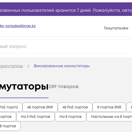
зованных пользователей хранится 7 дней. Пожалуйста,
авто
йн чат
sales@nag.kz
Покупателям
Способы опла
Условия доста
Гарантийное о
оммутаторы
Фиксированные коммутаторы
Возврат товар
Вопросы и отв
мутаторы
289
товаров
Техническая п
База знаний
 PoE порта
48 портов SNR
48 PoE портов
8 портов SNR
Конфигуратор
портов
На 5 PoE портов
На 8 портов
Настольные на 8 пор
8 портов