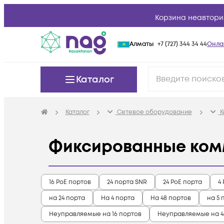
Корзина неавтори
Алматы
+7 (727) 344 34 44
Онла
Каталог
Каталог
Сетевое оборудование
К
Фиксированные ком
16 PoE портов
24 порта SNR
24 PoE порта
4
на 24 порта
На 4 порта
На 48 портов
на 5 
Неуправляемые на 16 портов
Неуправляемые на 4