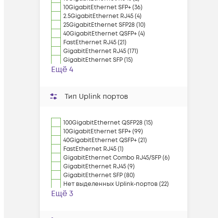
10GigabitEthernet SFP+ (36)
2.5GigabitEthernet RJ45 (4)
25GigabitEthernet SFP28 (10)
40GigabitEthernet QSFP+ (4)
FastEthernet RJ45 (21)
GigabitEthernet RJ45 (171)
GigabitEthernet SFP (15)
Ещё 4
Тип Uplink портов
100GigabitEthernet QSFP28 (15)
10GigabitEthernet SFP+ (99)
40GigabitEthernet QSFP+ (21)
FastEthernet RJ45 (1)
GigabitEthernet Combo RJ45/SFP (6)
GigabitEthernet RJ45 (9)
GigabitEthernet SFP (80)
Нет выделенных Uplink-портов (22)
Ещё 3