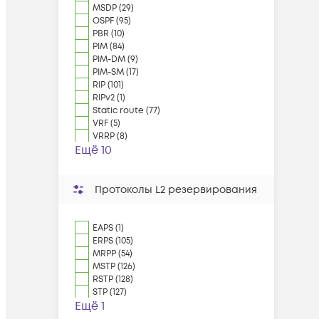
MSDP (29)
OSPF (95)
PBR (10)
PIM (84)
PIM-DM (9)
PIM-SM (17)
RIP (101)
RIPv2 (1)
Static route (77)
VRF (5)
VRRP (8)
Ещё 10
Протоколы L2 резервирования
EAPS (1)
ERPS (105)
MRPP (54)
MSTP (126)
RSTP (128)
STP (127)
Ещё 1