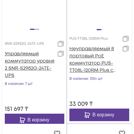
PUS-TT08L-120RM Plus
SNR-S2982G-24TE-UPS
Неуправляемый 8
Управляемый
портовый PoE
коммутатор уровня
коммутатор PUS-
2 SNR-S2982G-24TE-
TT08L-120RM Plus с
UPS
изоляцией портов и
В наличии
: 100+ шт
В наличии
: 7 шт
возможностью
установки в стойку
33 009
₸
151 697
₸
В корзину
В корзину