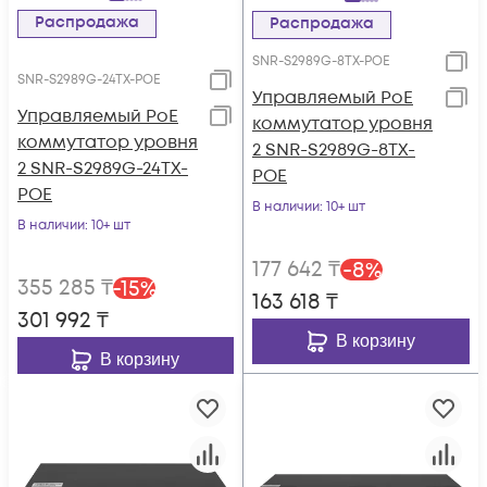
Распродажа
Распродажа
SNR-S2989G-8TX-POE
SNR-S2989G-24TX-POE
Управляемый PoE
Управляемый PoE
коммутатор уровня
коммутатор уровня
2 SNR-S2989G-8TX-
2 SNR-S2989G-24TX-
POE
POE
В наличии
: 10+ шт
В наличии
: 10+ шт
177 642
₸
-
8
%
355 285
₸
-
15
%
163 618
₸
301 992
₸
В корзину
В корзину