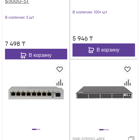
S1100G-5T
В наличии
: 100+ шт
В наличии
: 5 шт
5 946
₸
7 498
₸
В корзину
В корзину
SNR-S2995G-48FX