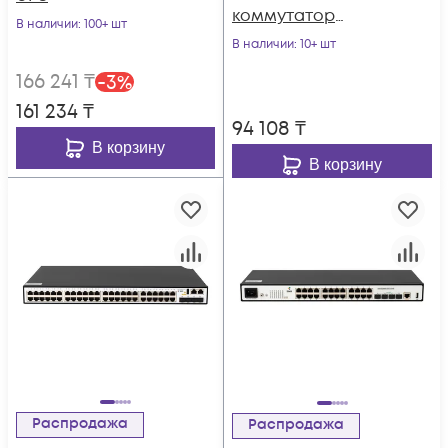
коммутатор
В наличии
: 100+ шт
POWERTONE PUS-
В наличии
: 10+ шт
CC16L-250R с
166 241
₸
-
3
%
изоляцией портов
161 234
₸
94 108
₸
В корзину
В корзину
Распродажа
Распродажа