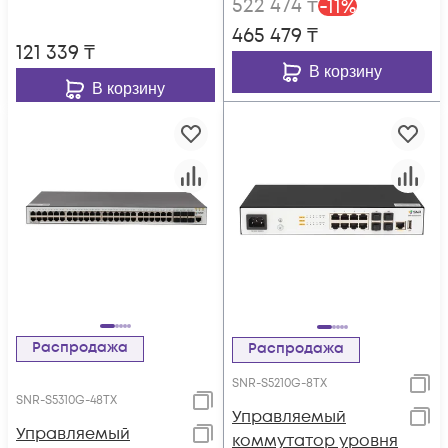
522 474
₸
-
11
%
465 479
₸
121 339
₸
В корзину
В корзину
Распродажа
Распродажа
SNR-S5210G-8TX
SNR-S5310G-48TX
Управляемый
Управляемый
коммутатор уровня