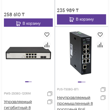
TS16G-250R
TS24G-370R
235 989
₸
258 610
₸
В корзину
В корзину
PUS-TS08G-BTi
PWS-2S08G-120RM
Неуправляемый
Управляемый
промышленный 8
гигабитный 8
портовый PoE