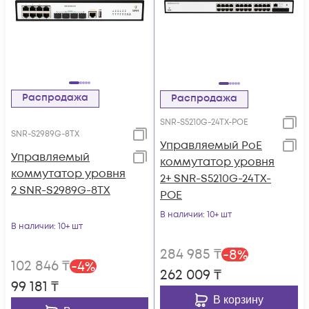
Распродажа
Распродажа
SNR-S5210G-24TX-POE
SNR-S2989G-8TX
Управляемый PoE
Управляемый
коммутатор уровня
коммутатор уровня
2+ SNR-S5210G-24TX-
2 SNR-S2989G-8TX
POE
В наличии
: 10+ шт
В наличии
: 10+ шт
284 985
₸
-
8
%
102 846
₸
-
4
%
262 009
₸
99 181
₸
В корзину