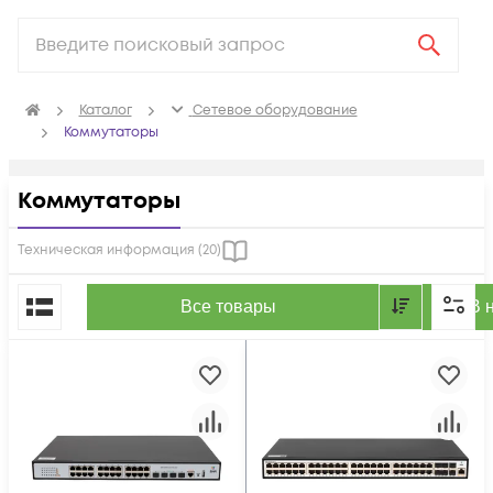
Каталог
Сетевое оборудование
Коммутаторы
Коммутаторы
Техническая информация (
20
)
По популярности
Все товары
В 