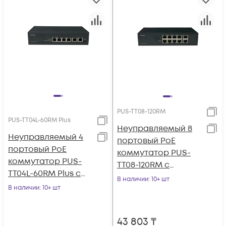
PUS-TT08-120RM
PUS-TT04L-60RM Plus
Неуправляемый 8
Неуправляемый 4
портовый PoE
портовый PoE
коммутатор PUS-
коммутатор PUS-
TT08-120RM с
TT04L-60RM Plus с
возможностью
В наличии
: 10+ шт
изоляцией портов и
В наличии
: 10+ шт
установки в стойку
возможностью
установки в стойку
43 803
₸