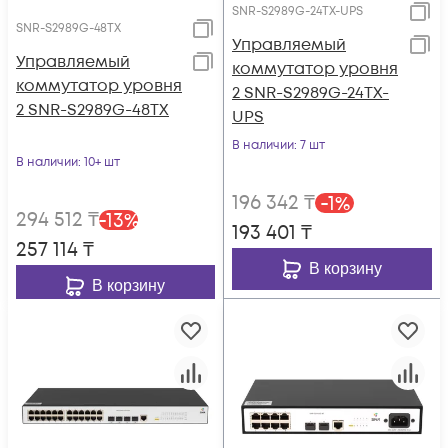
SNR-S2989G-24TX-UPS
SNR-S2989G-48TX
Управляемый
Управляемый
коммутатор уровня
коммутатор уровня
2 SNR-S2989G-24TX-
2 SNR-S2989G-48TX
UPS
В наличии
: 7 шт
В наличии
: 10+ шт
196 342
₸
-
1
%
294 512
₸
-
13
%
193 401
₸
257 114
₸
В корзину
В корзину