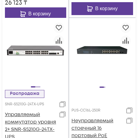
26 123
₸
В корзину
В корзину
Распродажа
SNR-S5210G-24TX-UPS
PUS-CC16L-250R
Управляемый
Неуправляемый
коммутатор уровня
стоечный 16
2+ SNR-S5210G-24TX-
портовый PoE
UPS