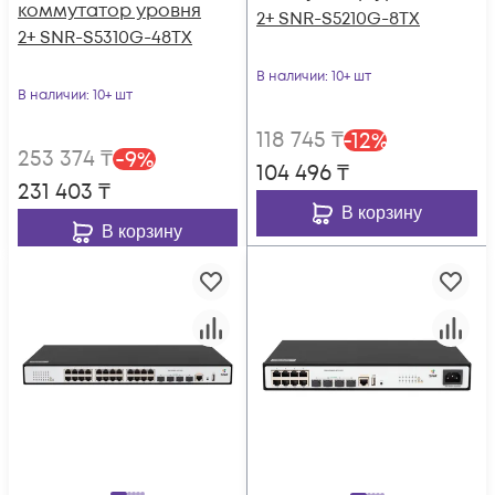
коммутатор уровня
2+ SNR-S5210G-8TX
2+ SNR-S5310G-48TX
В наличии
: 10+ шт
В наличии
: 10+ шт
118 745
₸
-
12
%
253 374
₸
-
9
%
104 496
₸
231 403
₸
В корзину
В корзину