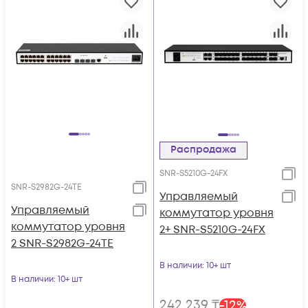
Распродажа
SNR-S5210G-24FX
SNR-S2982G-24TE
Управляемый
Управляемый
коммутатор уровня
коммутатор уровня
2+ SNR-S5210G-24FX
2 SNR-S2982G-24TE
В наличии
: 10+ шт
В наличии
: 10+ шт
242 239
₸
-
12
%