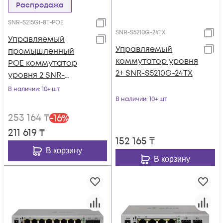
Распродажа
SNR-S215Gi-8T-POE
SNR-S5210G-24TX
Управляемый
Управляемый
промышленный
коммутатор уровня
POE коммутатор
2+ SNR-S5210G-24TX
уровня 2 SNR-
S215Gi-8T-POE
В наличии
: 10+ шт
В наличии
: 10+ шт
253 164
₸
-
16
%
211 619
₸
152 165
₸
В корзину
В корзину