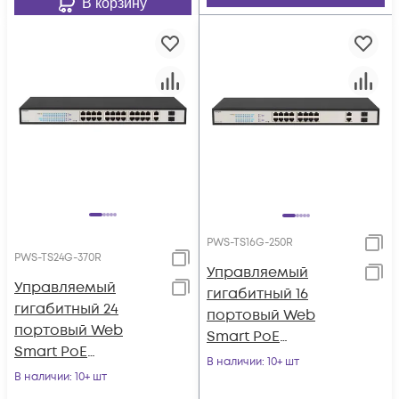
В корзину
PWS-TS16G-250R
PWS-TS24G-370R
Управляемый
Управляемый
гигабитный 16
гигабитный 24
портовый Web
портовый Web
Smart PoE
Smart PoE
коммутатор
В наличии
: 10+ шт
коммутатор
В наличии
: 10+ шт
POWERTONE PWS-
POWERTONE PWS-