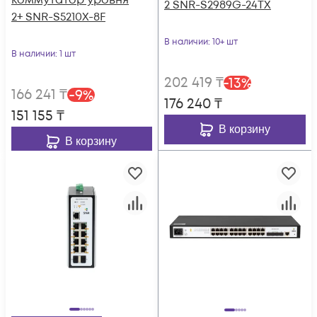
коммутатор уровня
2 SNR-S2989G-24TX
2+ SNR-S5210X-8F
В наличии
: 10+ шт
В наличии
: 1 шт
202 419
₸
-
13
%
166 241
₸
-
9
%
176 240
₸
151 155
₸
В корзину
В корзину