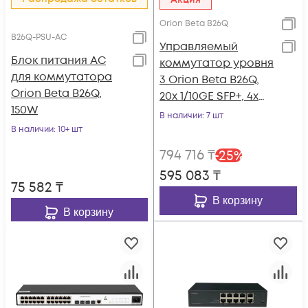
Orion Beta B26Q
B26Q-PSU-AC
Управляемый
Блок питания AC
коммутатор уровня
для коммутатора
3 Orion Beta B26Q,
Orion Beta B26Q,
20x 1/10GE SFP+, 4x
150W
10/25GE SFP28, 2x
В наличии
: 7 шт
40GE QSFP+, 2 слота
В наличии
: 10+ шт
для Hot Swap БП, не
794 716
₸
-
25
%
входят в комплект
595 083
₸
75 582
₸
В корзину
В корзину