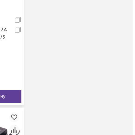
 3А
/3
ину