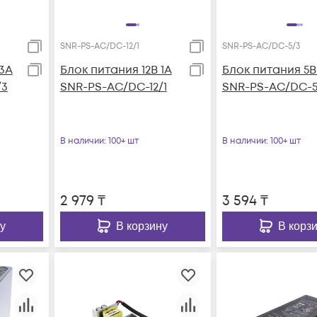
SNR-PS-AC/DC-12/1
SNR-PS-AC/DC-5/3
 3А
Блок питания 12В 1А
Блок питания 5В
/3
SNR-PS-AC/DC-12/1
SNR-PS-AC/DC-5
В наличии
: 100+ шт
В наличии
: 100+ шт
2 979
₸
3 594
₸
у
В корзину
В корз