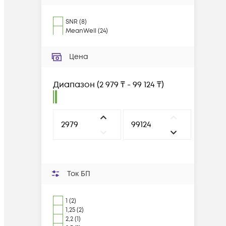
SNR
(
8
)
MeanWell
(
24
)
Цена
Диапазон
(
2 979 ₸ - 99 124 ₸
)
Ток БП
1 (2)
1,25 (2)
2,2 (1)