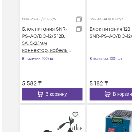
SNR-PS-AC/DC-12/5
SNR-PS-AC/DC-12/3
Блок питания SNR-
Блок питания 12В
PS-AC/DC-12/5 12В,
SNR-PS-AC/DC-12
5А, 5x2.1мм
коннектор, кабель с
вилкой для подкл. к
В наличии
: 100+ шт
В наличии
: 100+ шт
220В
5 582
₸
5 182
₸
В корзину
В корзин