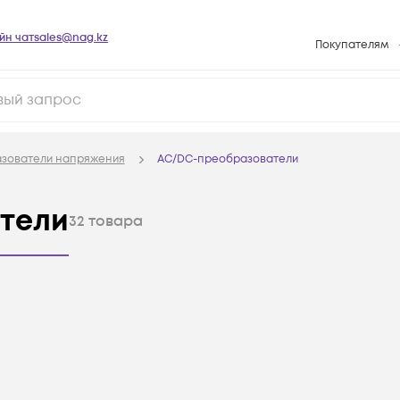
йн чат
sales@nag.kz
Покупателям
Способы опла
Условия доста
Гарантийное о
зователи напряжения
AC/DC-преобразователи
Возврат товар
Вопросы и отв
тели
32
товара
Техническая п
База знаний
Конфигуратор