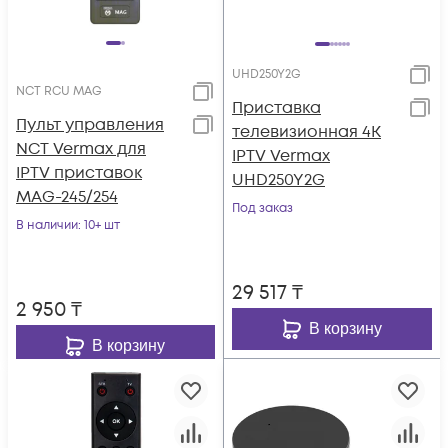
UHD250Y2G
NCT RCU MAG
Приставка
Пульт управления
телевизионная 4K
NCT Vermax для
IPTV Vermax
IPTV приставок
UHD250Y2G
MAG-245/254
Под заказ
В наличии
: 10+ шт
29 517
₸
2 950
₸
В корзину
В корзину