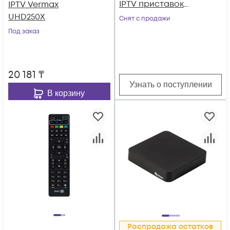
IPTV приставок
IPTV Vermax
Vermax серии UHD
UHD250X
Снят с продажи
Y
Под заказ
20 181
₸
Узнать о поступлении
В корзину
Распродажа остатков