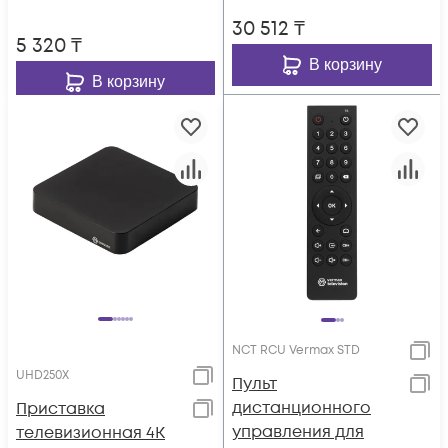
30 512
₸
5 320
₸
В корзину
В корзину
NCT RCU Vermax STD
UHD250X
Пульт
дистанционного
Приставка
управления для
телевизионная 4K