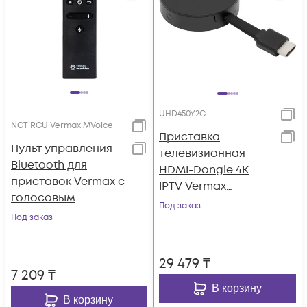
UHD450Y2G
NCT RCU Vermax MVoice
Приставка
Пульт управления
телевизионная
Bluetooth для
HDMI-Dongle 4K
приставок Vermax c
IPTV Vermax
голосовым
UHD450Y2G
Под заказ
поиском и
Под заказ
аэромышью
29 479
₸
7 209
₸
В корзину
В корзину