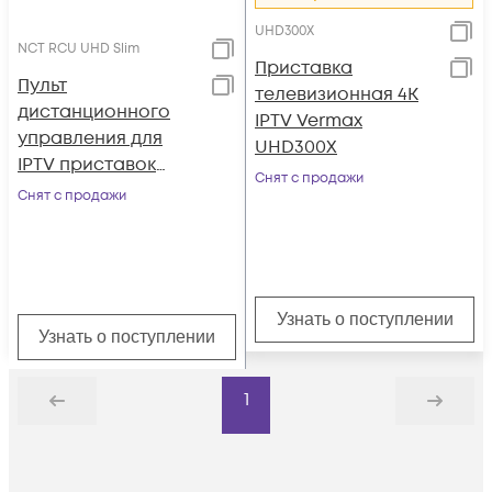
UHD300X
NCT RCU UHD Slim
Приставка
Пульт
телевизионная 4K
дистанционного
IPTV Vermax
управления для
UHD300X
IPTV приставок
Снят с продажи
Vermax slim
Снят с продажи
Узнать о поступлении
Узнать о поступлении
1
Назад
Дальше