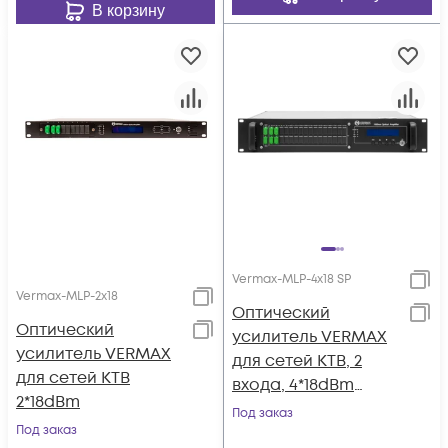
В корзину
Vermax-MLP-4x18 SP
Vermax-MLP-2x18
Оптический
Оптический
усилитель VERMAX
усилитель VERMAX
для сетей КТВ, 2
для сетей КТВ
входа, 4*18dBm
2*18dBm
выхода, WDM
Под заказ
Под заказ
фильтр PON