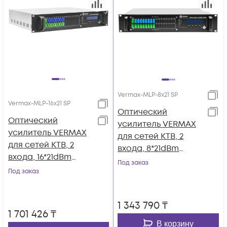
Vermax-MLP-8x21 SP
Vermax-MLP-16x21 SP
Оптический
Оптический
усилитель VERMAX
усилитель VERMAX
для сетей КТВ, 2
для сетей КТВ, 2
входа, 8*21dBm
входа, 16*21dBm
выходов, WDM
Под заказ
выхода, WDM
Под заказ
фильтр PON
фильтр PON
1 343 790
₸
1 701 426
₸
В корзину