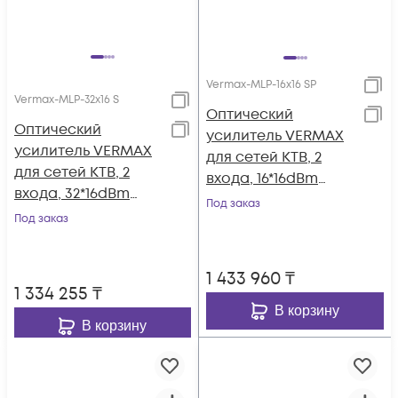
Vermax-MLP-16x16 SP
Vermax-MLP-32x16 S
Оптический
Оптический
усилитель VERMAX
усилитель VERMAX
для сетей КТВ, 2
для сетей КТВ, 2
входа, 16*16dBm
входа, 32*16dBm
выхода, WDM
Под заказ
выхода
Под заказ
фильтр PON
1 433 960
₸
1 334 255
₸
В корзину
В корзину