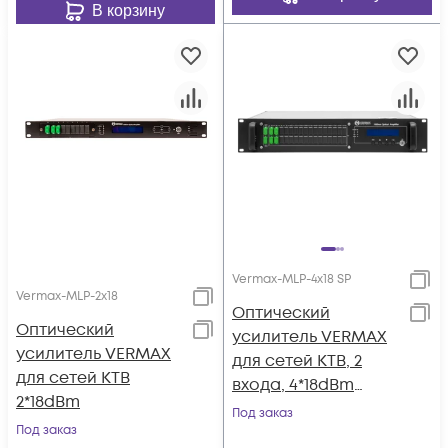
В корзину
Vermax-MLP-4x18 SP
Vermax-MLP-2x18
Оптический
Оптический
усилитель VERMAX
усилитель VERMAX
для сетей КТВ, 2
для сетей КТВ
входа, 4*18dBm
2*18dBm
выхода, WDM
Под заказ
Под заказ
фильтр PON