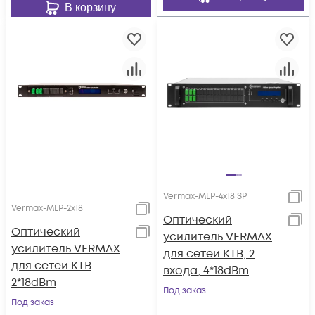
В корзину
Vermax-MLP-4x18 SP
Vermax-MLP-2x18
Оптический
Оптический
усилитель VERMAX
усилитель VERMAX
для сетей КТВ, 2
для сетей КТВ
входа, 4*18dBm
2*18dBm
выхода, WDM
Под заказ
Под заказ
фильтр PON