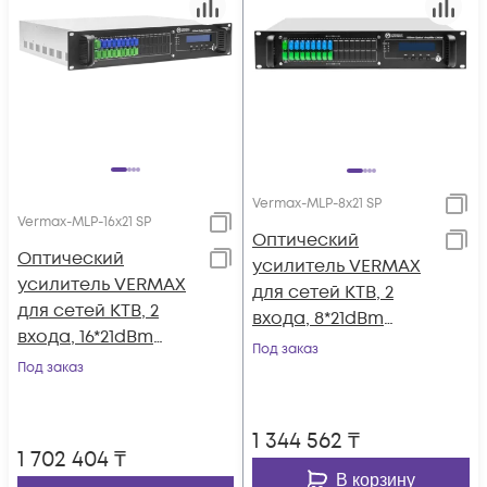
Vermax-MLP-8x21 SP
Vermax-MLP-16x21 SP
Оптический
Оптический
усилитель VERMAX
усилитель VERMAX
для сетей КТВ, 2
для сетей КТВ, 2
входа, 8*21dBm
входа, 16*21dBm
выходов, WDM
Под заказ
выхода, WDM
Под заказ
фильтр PON
фильтр PON
1 344 562
₸
1 702 404
₸
В корзину