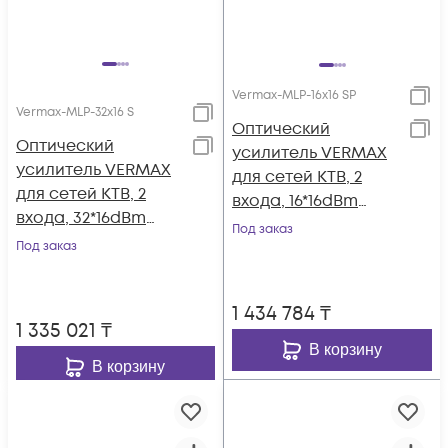
Vermax-MLP-16x16 SP
Vermax-MLP-32x16 S
Оптический
Оптический
усилитель VERMAX
усилитель VERMAX
для сетей КТВ, 2
для сетей КТВ, 2
входа, 16*16dBm
входа, 32*16dBm
выхода, WDM
Под заказ
выхода
Под заказ
фильтр PON
1 434 784
₸
1 335 021
₸
В корзину
В корзину