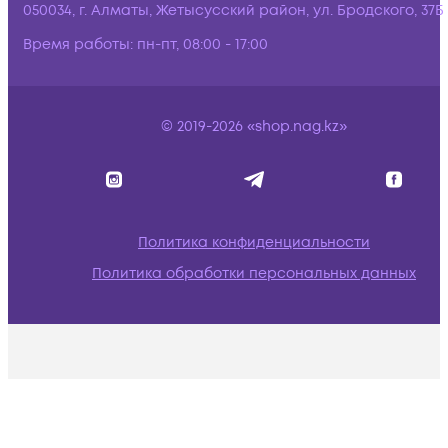
050034, г. Алматы, Жетысусский район, ул. Бродского, 37Б
Время работы:
пн-пт, 08:00 - 17:00
© 2019-2026 «shop.nag.kz»
Политика конфиденциальности
Политика обработки персональных данных