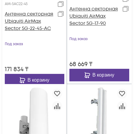
AM-5AC22-45
Антенна секторная
Антенна секторная
Ubiquiti AirMax
Ubiquiti AirMax
Sector 5G-17-90
Sector 5G-22-45-AC
Под заказ
Под заказ
68 669
₸
171 834
₸
В корзину
В корзину