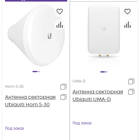
UMA-D
Horn-5-30
Антенна секторная
Антенна секторная
Ubiquiti UMA-D
Ubiquiti Horn 5-30
Под заказ
Под заказ