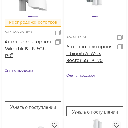
Распродажа остатков
MTAS-5G-19D120
AM-5G19-120
Антенна секторная
Антенна секторная
MikroTik 19dBi 5Gh
Ubiquiti AirMax
120°
Sector 5G-19-120
Снят с продажи
Снят с продажи
Узнать о поступлении
Узнать о поступлении