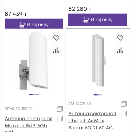
82 280
₸
87 439
₸
В корзину
В корзину
AM-5AC21-60
MTAS-5G-15D120
Антенна секторная
Антенна секторная
Ubiquiti AirMax
MikroTik 15dBi 5Gh
Sector 5G-21-60 АС