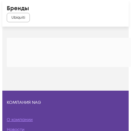
Бренды
Ubiquiti
КОМПАНИЯ NAG
О компании
Новости