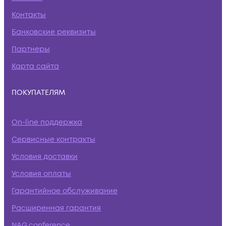
Контакты
Банковские реквизиты
Партнеры
Карта сайта
ПОКУПАТЕЛЯМ
On-line поддержка
Сервисные контракты
Условия доставки
Условия оплаты
Гарантийное обслуживание
Расширенная гарантия
NAG.conference