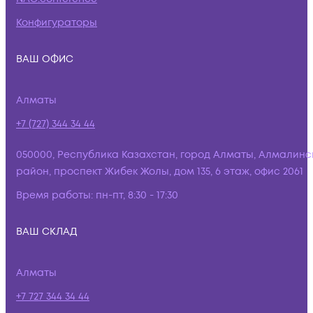
Конфигураторы
ВАШ ОФИС
Алматы
+7 (727) 344 34 44
050000, Республика Казахстан, город Алматы, Алмалинс
район, проспект Жибек Жолы, дом 135, 6 этаж, офис 2061
Время работы:
пн-пт, 8:30 - 17:30
ВАШ СКЛАД
Алматы
+7 727 344 34 44