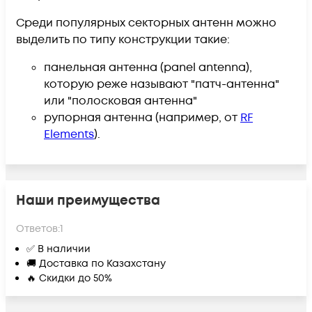
Среди популярных секторных антенн можно
выделить по типу конструкции такие:
панельная антенна (panel antenna),
которую реже называют "патч-антенна"
или "полосковая антенна"
рупорная антенна (например, от
RF
Elements
).
Наши преимущества
Ответов:
1
✅ В наличии
🚚 Доставка по Казахстану
🔥 Скидки до 50%