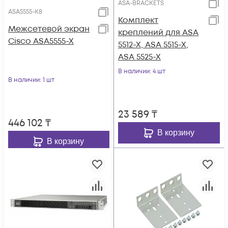
ASA-BRACKETS
ASA5555-K8
Комплект
Межсетевой экран
креплений для ASA
Cisco ASA5555-X
5512-X, ASA 5515-X,
ASA 5525-X
В наличии
: 4 шт
В наличии
: 1 шт
23 589
₸
446 102
₸
В корзину
В корзину