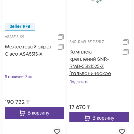
Seller RFB
ASA5515-K9
SNR-RMB-55121525-Z
Межсетевой экран
Комплект
Cisco ASA5515-X
креплений SNR-
RMB-55121525-Z
(гальваническое
В наличии
: 2 шт
покрытие) для ASA
Под заказ
5512-X, ASA 5515-X,
ASA 5525-X
190 722
₸
17 670
₸
В корзину
В корзину