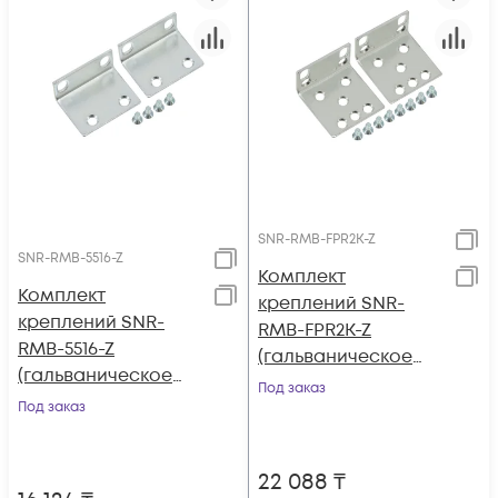
SNR-RMB-FPR2K-Z
SNR-RMB-5516-Z
Комплект
Комплект
креплений SNR-
креплений SNR-
RMB-FPR2K-Z
RMB-5516-Z
(гальваническое
(гальваническое
покрытие) для Cisco
Под заказ
покрытие) для ASA
Под заказ
Firepower 2100
5508-X, ASA 5516-X
Series
22 088
₸