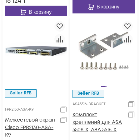
16 124
₸
В корзину
В корзину
Seller RFB
Seller RFB
ASA5516-BRACKET
FPR2130-ASA-K9
Комплект
Межсетевой экран
креплений для ASA
Cisco FPR2130-ASA-
5508-X, ASA 5516-X
K9