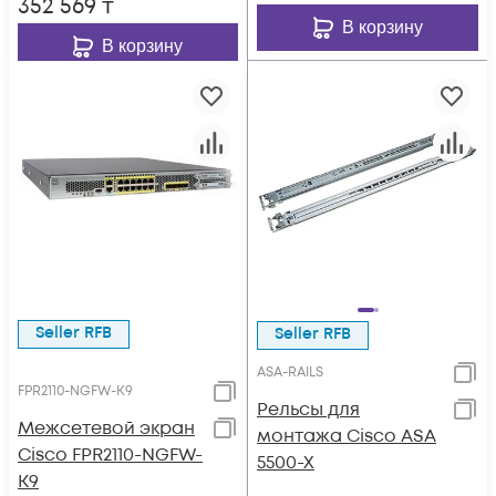
352 569
₸
В корзину
В корзину
Seller RFB
Seller RFB
ASA-RAILS
FPR2110-NGFW-K9
Рельсы для
Межсетевой экран
монтажа Cisco ASA
Cisco FPR2110-NGFW-
5500-X
K9