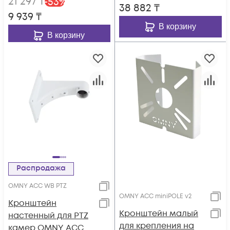
21 297
₸
-
53
%
38 882
₸
9 939
₸
В корзину
В корзину
Распродажа
OMNY ACC WB PTZ
OMNY ACC miniPOLE v2
Кронштейн
Кронштейн малый
настенный для PTZ
для крепления на
камер OMNY ACC