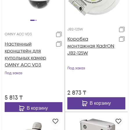
JB2-125W
OMNY ACC VD3
Коробка
Настенный
монтажная KadrON
кронштейн для
JB2-125W
купольных камер
OMNY ACC VD3
Под заказ
Под заказ
2 873
₸
5 813
₸
В корзину
В корзину