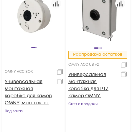
Распродажа остатков
OMNY ACC UB v2
OMNY ACC BOX
Универсальная
Универсальная
монтажная
монтажная
коробка для PTZ
коробка для камер
камер OMNY,
OMNY, монтаж на
монтаж на стену,
Снят с продажи
стену, алюминий
толщина 1.5мм,
Под заказ
белый