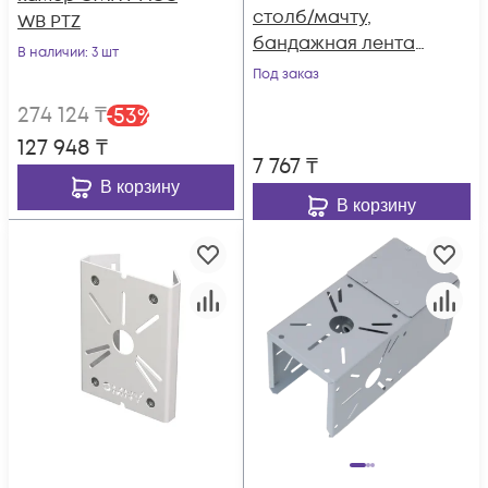
столб/мачту,
WB PTZ
бандажная лента
В наличии
: 3 шт
9мм, 20мм,
Под заказ
толщина 1.2мм,
274 124
₸
-
53
%
белый
127 948
₸
7 767
₸
В корзину
В корзину