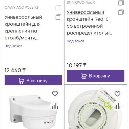
SNR-OWC-Real0
OMNY ACC POLE v2
Универсальный
Универсальный
кронштейн Real 0
кронштейн для
со встроенной
крепления на
распределительно
столб/мачту,
й коробкой
Под заказ
бандажная лента
Под заказ
20мм, толщина
2мм, белый
10 197
₸
12 640
₸
В корзину
В корзину