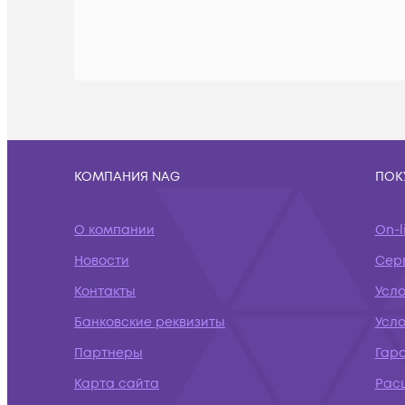
КОМПАНИЯ NAG
ПОК
О компании
On-l
Новости
Сер
Контакты
Усло
Банковские реквизиты
Усл
Партнеры
Гар
Карта сайта
Рас