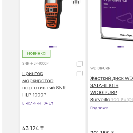
Новинка
SNR-HLP-1000P
WD101PURP
Принтер
Жесткий диск WD
маркиратор
SATA-III 10TB
портативный SNR-
WD101PURP
HLP-1000P
Surveillance Purp
В наличии
: 10+ шт
Pro (7200rpm) 25
Под заказ
3.5"
43 124
₸