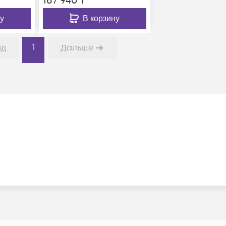
187 940
₸
у
В корзину
1
ад
Дальше