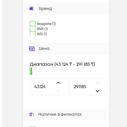
Бренд
Seagate
(
1
)
SNR
(
1
)
WD
(
1
)
Цена
Диапазон
(
43 124 ₸ - 291 185 ₸
)
Наличие в филиалах