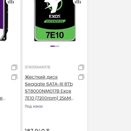
ST8000NM017B
Жесткий диск
Seagate SATA-III 8Tb
ST8000NM017B Exos
le
7E10 (7200rpm) 256Mb
6Mb
3.5"
Под заказ