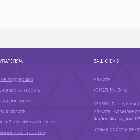
УПАТЕЛЯМ
ВАШ ОФИС
ine поддержка
Алматы
висные контракты
+7 (727) 344 34 44
вия доставки
050000, Республика
овия оплаты
Алматы, Алмалинск
Жибек Жолы, дом 135
антийное обслуживание
Время работы:
пн-пт
ширенная гарантия