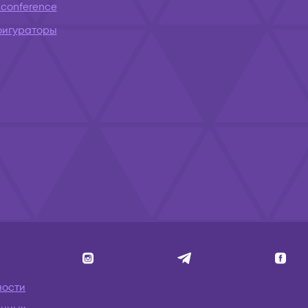
conference
фигураторы
ности