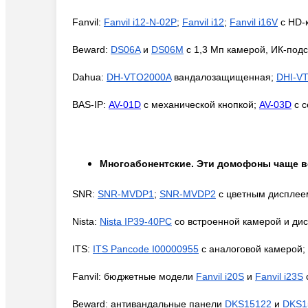
Fanvil:
Fanvil i12-N-02P
;
Fanvil i12
;
Fanvil i16V
с HD-
Beward:
DS06A
и
DS06M
с 1,3 Мп камерой, ИК-под
Dahua:
DH-VTO2000A
вандалозащищенная;
DHI-V
BAS-IP:
AV-01D
с механической кнопкой;
AV-03D
с с
Многоабонентские
. Эти домофоны чаще в
SNR:
SNR-MVDP1
;
SNR-MVDP2
с цветным дисплее
Nista:
Nista IP39-40PC
со встроенной камерой и ди
ITS:
ITS Pancode I00000955
с аналоговой камерой;
Fanvil:
бюджетные модели
Fanvil i20S
и
Fanvil i23S
Beward:
антивандальные панели
DKS15122
и
DKS1