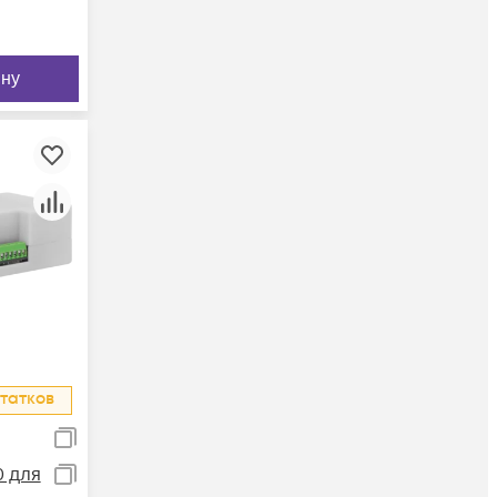
ину
татков
0 для