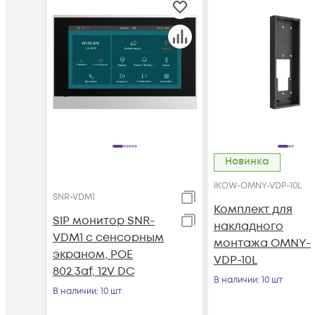
Новинка
IKOW-OMNY-VDP-10L
SNR-VDM1
Комплект для
SIP монитор SNR-
накладного
VDM1 с сенсорным
монтажа OMNY-
экраном, POE
VDP-10L
802.3af, 12V DC
В наличии
: 10 шт
В наличии
: 10 шт