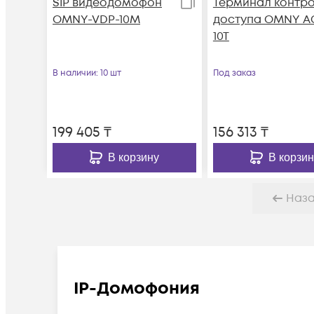
SIP видеодомофон
Терминал контр
OMNY-VDP-10M
доступа OMNY A
10T
В наличии
: 10 шт
Под заказ
199 405
₸
156 313
₸
В корзину
В корзин
Наз
IP-Домофония