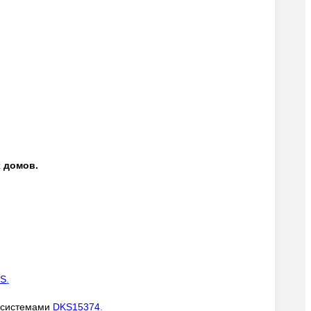
 домов.
1S
.
и системами
DKS15374
.