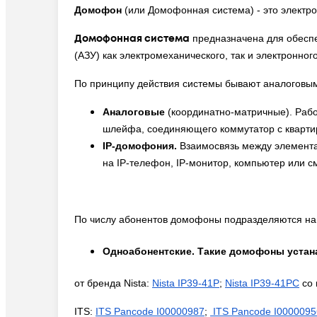
Домофон
(или Домофонная система)
- это электр
Домофонная система
предназначена для обесп
(АЗУ) как электромеханического, так и электронного
По принципу действия системы бывают аналоговы
Аналоговые
(координатно-матричные). Рабо
шлейфа, соединяющего коммутатор с кварти
IP-домофония.
Взаимосвязь между элемента
на IP-телефон, IP-монитор, компьютер или 
По числу абонентов домофоны подразделяются на
Одноабонентские
. Такие домофоны устан
от бренда Nista:
Nista IP39-41P
;
Nista IP39-41PC
со 
ITS:
ITS Pancode I00000987
;
ITS Pancode I0000095