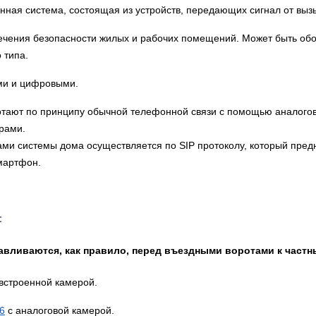
онная система, состоящая из устройств, передающих сигнал от выз
ечения безопасности жилых и рабочих помещений. Может быть об
 типа.
ми и цифровыми.
тают по принципу обычной телефонной связи с помощью аналогов
рами.
ми системы дома осуществляется по SIP протоколу, который пред
смартфон.
:
авливаются, как правило, перед въездными воротами к частн
встроенной камерой.
6
с аналоговой камерой.