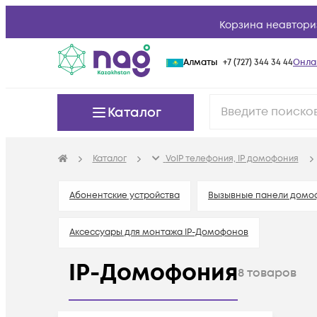
Корзина неавтори
Алматы
+7 (727) 344 34 44
Онла
Каталог
Каталог
VoIP телефония, IP домофония
Абонентские устройства
Вызывные панели домо
Аксессуары для монтажа IP-Домофонов
IP-Домофония
8
товаров