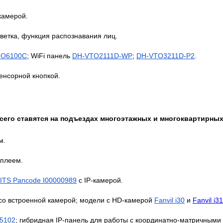
камерой.
светка, функция распознавания лиц.
TO6100C
; WiFi панель
DH-VTO2111D-WP
;
DH-VTO3211D-P2
.
енсорной кнопкой.
сего ставятся на подъездах многоэтажных и многоквартирных
м.
сплеем.
ITS Pancode I00000989
с IP-камерой.
со встроенной камерой; модели с HD-камерой
Fanvil i30
и
Fanvil i3
5102
; гибридная IP-панель для работы с координатно-матричным