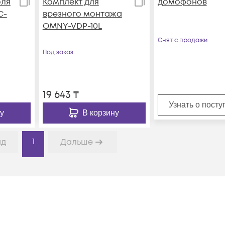
оля
Комплект для
домофонов
C-
врезного монтажа
OMNY-VDP-10L
Снят с продажи
Под заказ
19 643
₸
Узнать о пост
у
В корзину
1
ад
Дальше