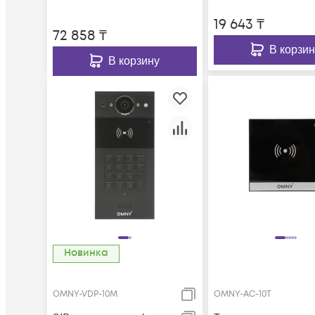
19 643
₸
72 858
₸
В корзин
В корзину
Новинка
OMNY-VDP-10M
OMNY-AC-10T