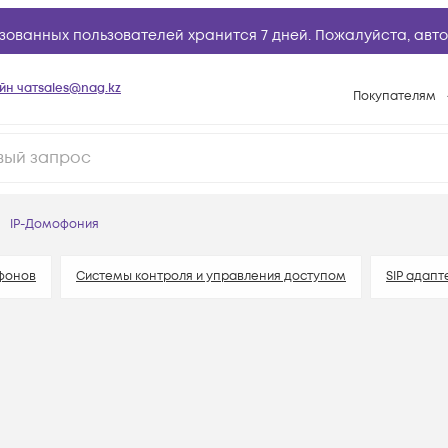
зованных пользователей хранится 7 дней. Пожалуйста,
авто
йн чат
sales@nag.kz
Покупателям
Способы опла
Условия доста
Гарантийное о
IP-Домофония
Возврат товар
Вопросы и отв
фонов
Системы контроля и управления доступом
SIP адап
Техническая п
База знаний
Конфигуратор