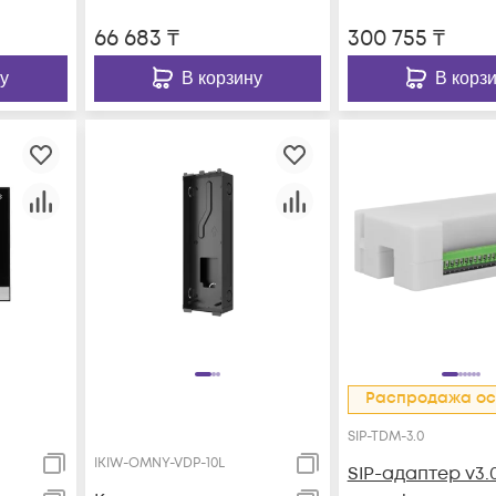
66 683
₸
300 755
₸
у
В корзину
В корз
Распродажа ос
SIP-TDM-3.0
IKIW-OMNY-VDP-10L
SIP-адаптер v3.