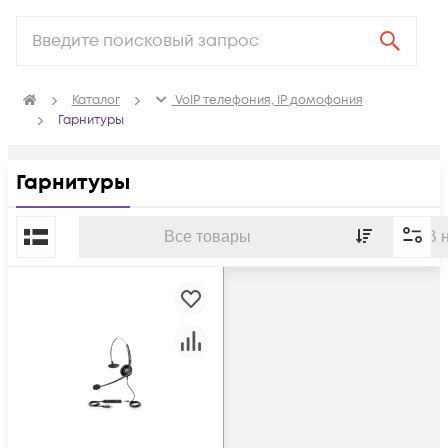
Каталог
VoIP телефония, IP домофония
Гарнитуры
Гарнитуры
По популярности
Все товары
В 