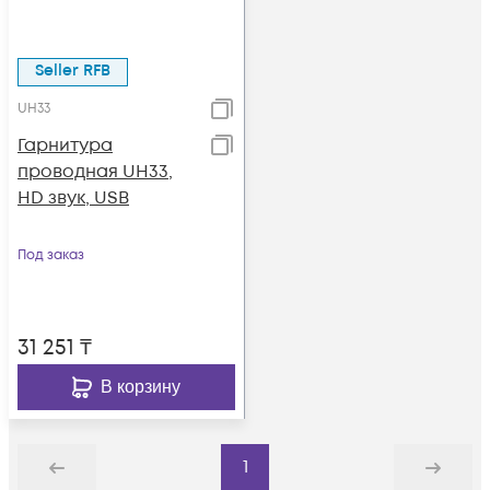
Seller RFB
UH33
Гарнитура
проводная UH33,
HD звук, USB
Под заказ
31 251
₸
В корзину
1
Назад
Дальше