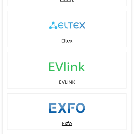
Eltex
EVLINK
Exfo