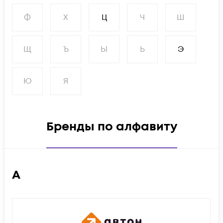
Ф
Х
Ц
Ч
Ш
Щ
Ъ
Ы
Ь
Э
Ю
Я
Бренды по алфавиту
А