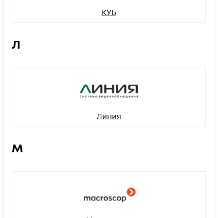
КУБ
Л
Линия
М