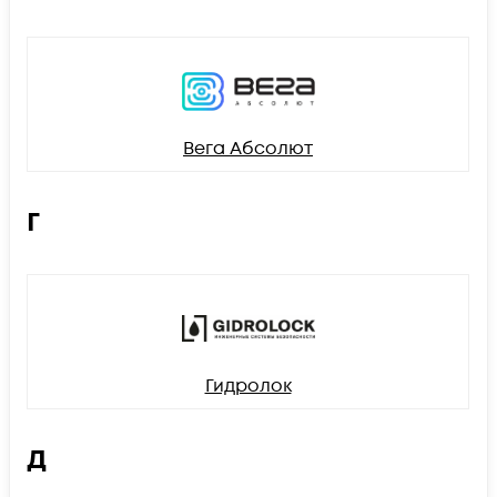
Вега Абсолют
Г
Гидролок
Д