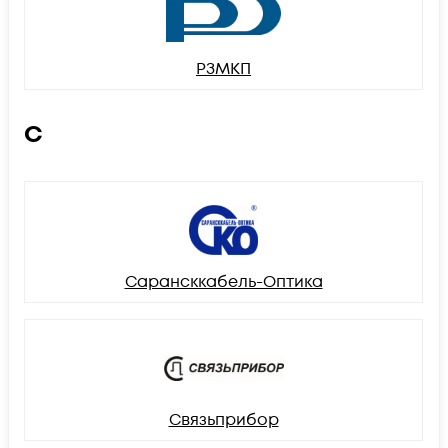
РЗМКП
С
Сарансккабель-Оптика
Связьприбор