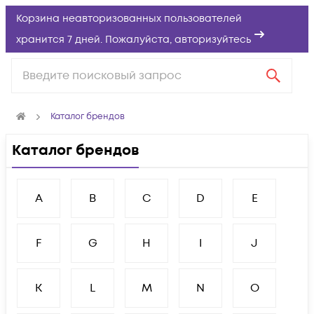
Корзина неавторизованных пользователей
хранится 7 дней. Пожалуйста,
авторизуйтесь
Каталог брендов
Каталог брендов
A
B
C
D
E
F
G
H
I
J
K
L
M
N
O