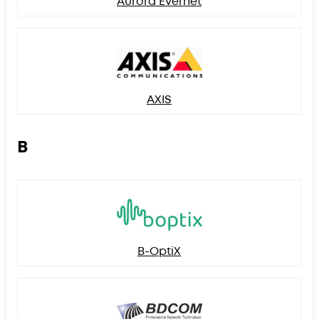
Aurora Evernet
AXIS
B
B-OptiX