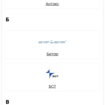
Антэкс
Б
Бетар
БСТ
В