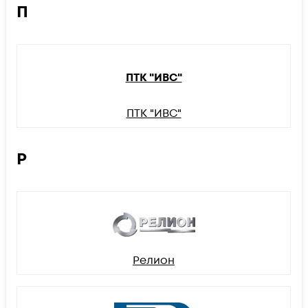
П
ПТК "ИВС"
ПТК "ИВС"
Р
Релион