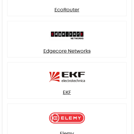
EcoRouter
Edgecore Networks
EKF
Elemy