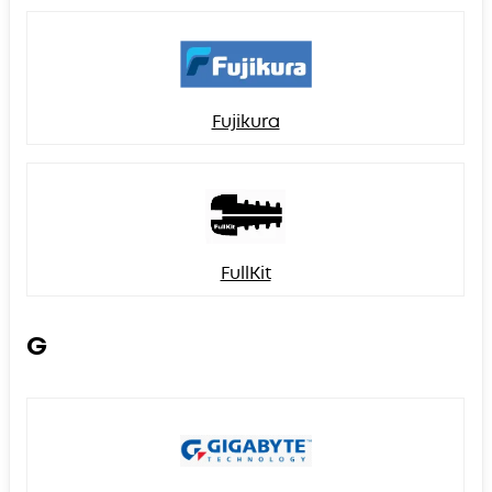
Fujikura
FullKit
G