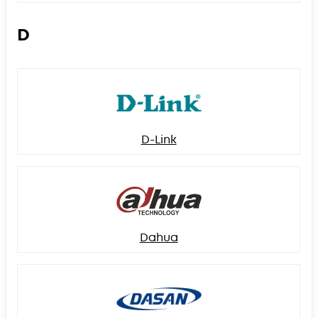
D
D-Link
Dahua