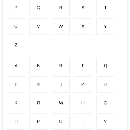
P
Q
R
S
T
U
V
W
X
Y
Z
А
Б
В
Г
Д
Е
Ж
З
И
Й
К
Л
М
Н
О
П
Р
С
Т
У