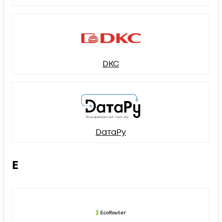
DKC
DатаРу
E