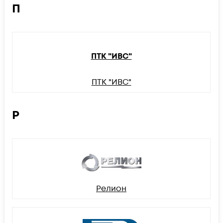
П
ПТК "ИВС"
ПТК "ИВС"
Р
Релион