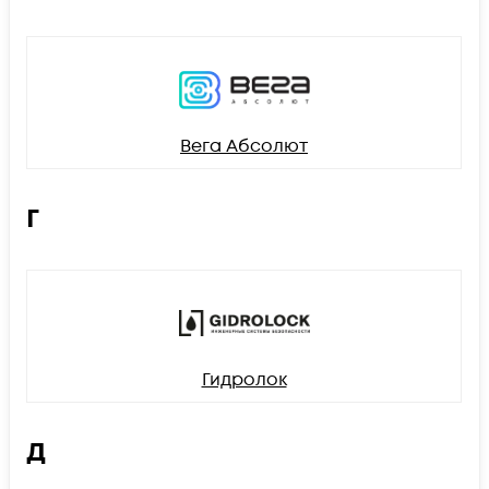
Вега Абсолют
Г
Гидролок
Д