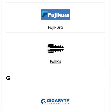
Fujikura
FullKit
G