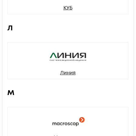
КУБ
Л
Линия
М