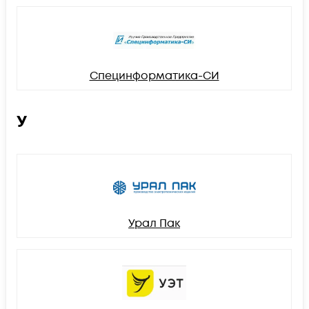
Специнформатика-СИ
У
Урал Пак