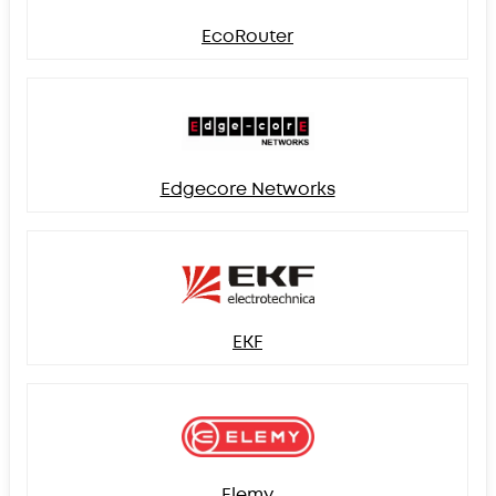
EcoRouter
Edgecore Networks
EKF
Elemy