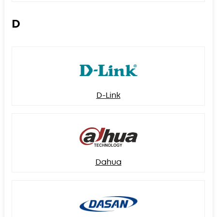
D
D-Link
Dahua