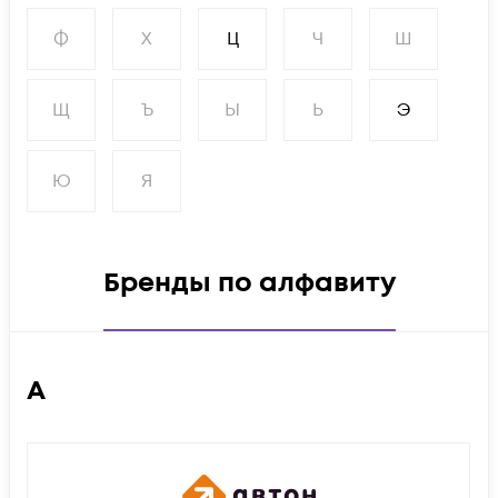
Ф
Х
Ц
Ч
Ш
Щ
Ъ
Ы
Ь
Э
Ю
Я
Бренды по алфавиту
А