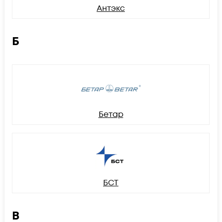
Антэкс
Б
Бетар
БСТ
В