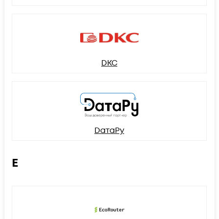
DKC
DатаРу
E