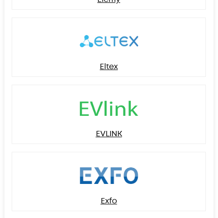
Eltex
EVLINK
Exfo