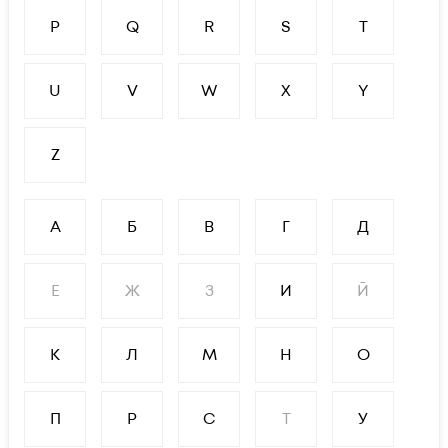
P
Q
R
S
T
U
V
W
X
Y
Z
А
Б
В
Г
Д
Е
Ж
З
И
Й
К
Л
М
Н
О
П
Р
С
Т
У