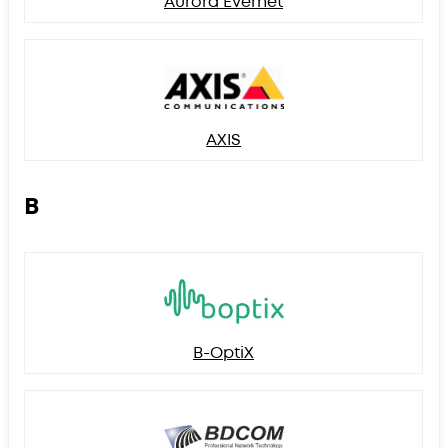
Aurora Evernet
AXIS
B
B-OptiX