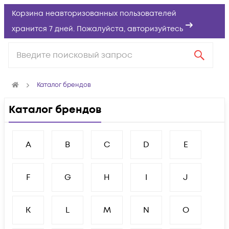
Корзина неавторизованных пользователей
хранится 7 дней. Пожалуйста,
авторизуйтесь
Каталог брендов
Каталог брендов
A
B
C
D
E
F
G
H
I
J
K
L
M
N
O