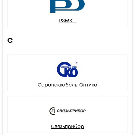
РЗМКП
С
Сарансккабель-Оптика
Связьприбор