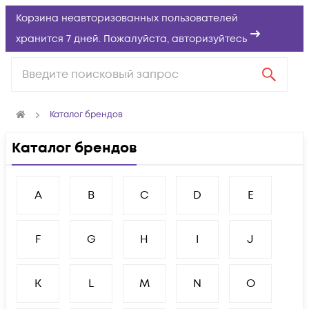
Корзина неавторизованных пользователей
хранится 7 дней. Пожалуйста,
авторизуйтесь
Каталог брендов
Каталог брендов
A
B
C
D
E
F
G
H
I
J
K
L
M
N
O