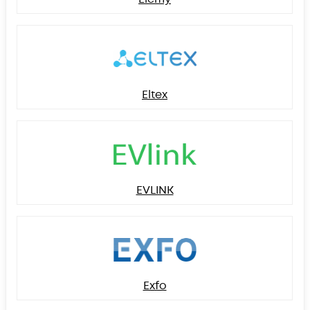
Eltex
EVLINK
Exfo