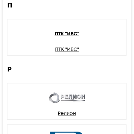
П
ПТК "ИВС"
ПТК "ИВС"
Р
Релион