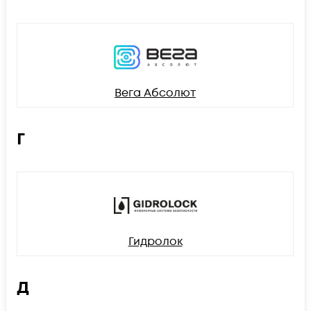
Вега Абсолют
Г
Гидролок
Д