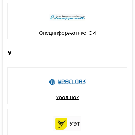
Специнформатика-СИ
У
Урал Пак