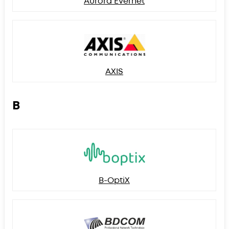
Aurora Evernet
AXIS
B
B-OptiX