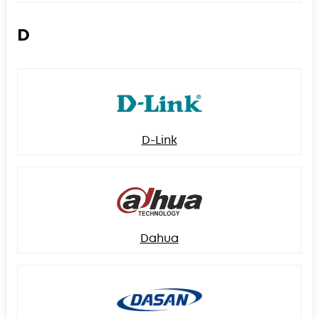
D
D-Link
Dahua