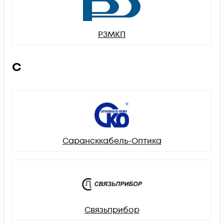
РЗМКП
С
Сарансккабель-Оптика
Связьприбор