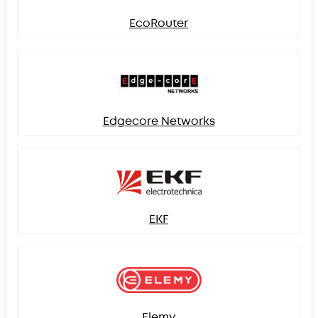
EcoRouter
Edgecore Networks
EKF
Elemy