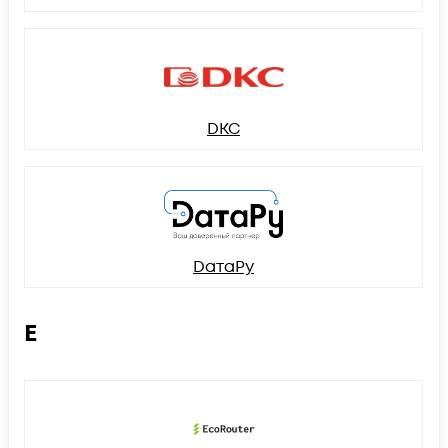
DKC
DатаРу
E