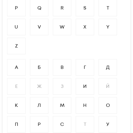
P
Q
R
S
T
U
V
W
X
Y
Z
А
Б
В
Г
Д
Е
Ж
З
И
Й
К
Л
М
Н
О
П
Р
С
Т
У