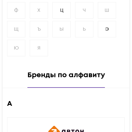
Ф
Х
Ц
Ч
Ш
Щ
Ъ
Ы
Ь
Э
Ю
Я
Бренды по алфавиту
А