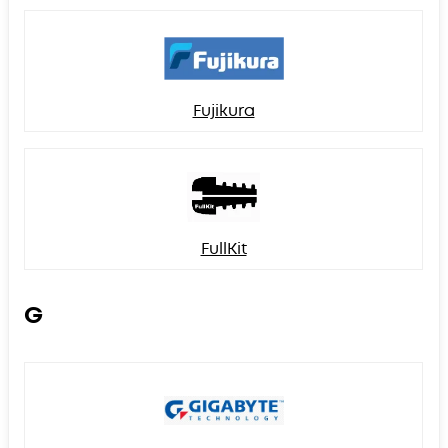
Fujikura
FullKit
G