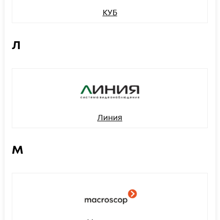
КУБ
Л
Линия
М