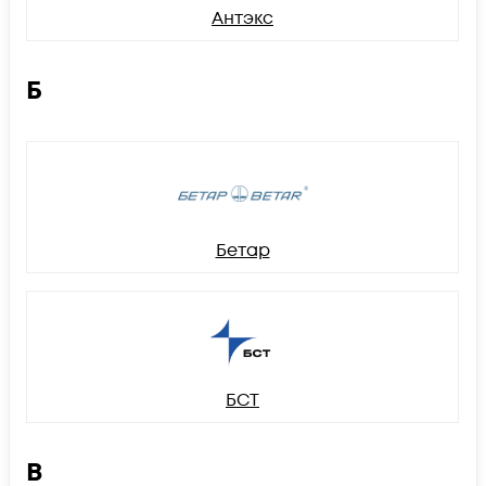
Антэкс
Б
Бетар
БСТ
В