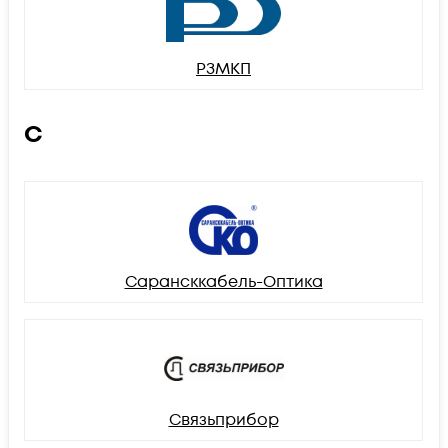
РЗМКП
С
Сарансккабель-Оптика
Связьприбор