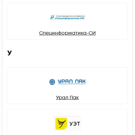
Специнформатика-СИ
У
Урал Пак