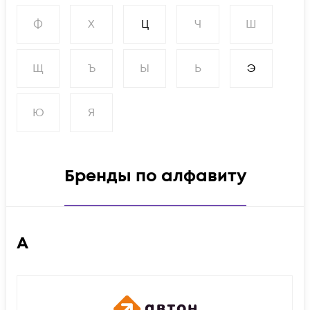
Ф
Х
Ц
Ч
Ш
Щ
Ъ
Ы
Ь
Э
Ю
Я
Бренды по алфавиту
А