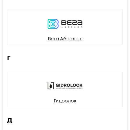
Вега Абсолют
Г
Гидролок
Д