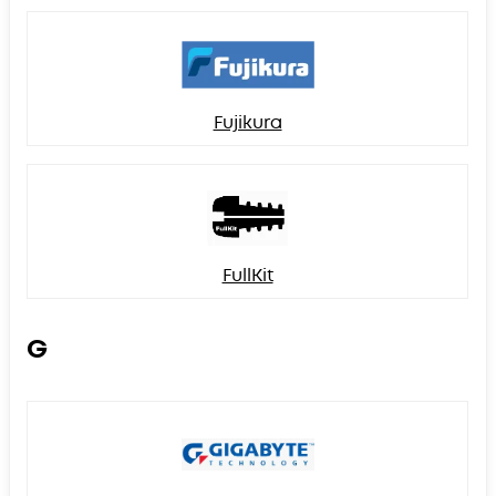
Fujikura
FullKit
G