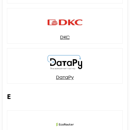
DKC
DатаРу
E