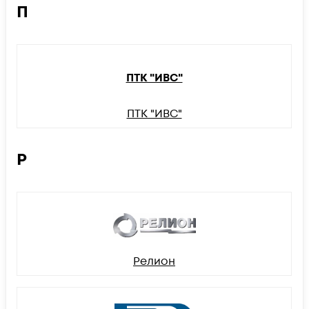
П
ПТК "ИВС"
ПТК "ИВС"
Р
Релион