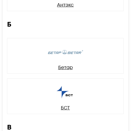
Антэкс
Б
Бетар
БСТ
В