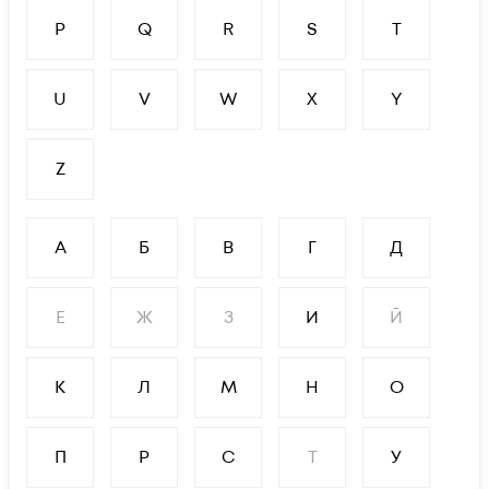
P
Q
R
S
T
U
V
W
X
Y
Z
А
Б
В
Г
Д
Е
Ж
З
И
Й
К
Л
М
Н
О
П
Р
С
Т
У