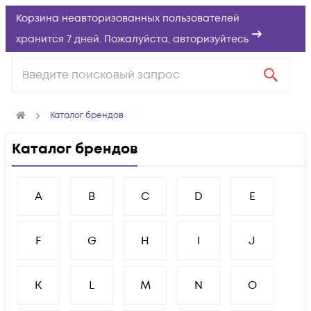
Корзина неавторизованных пользователей
хранится 7 дней. Пожалуйста,
авторизуйтесь
Каталог брендов
Каталог брендов
A
B
C
D
E
F
G
H
I
J
K
L
M
N
O