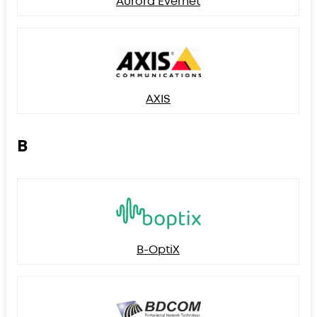
Aurora Evernet
AXIS
B
B-OptiX