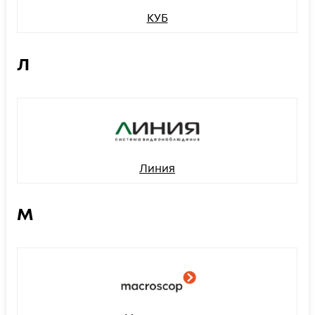
КУБ
Л
Линия
М