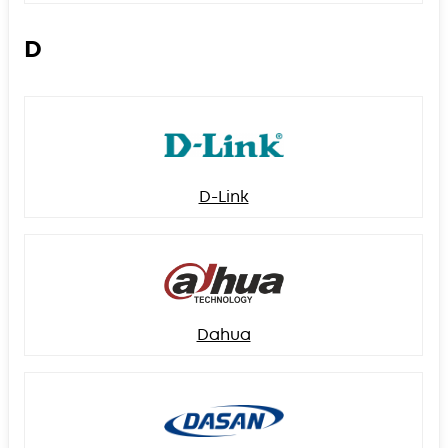
D
D-Link
Dahua