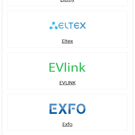
Eltex
EVLINK
Exfo