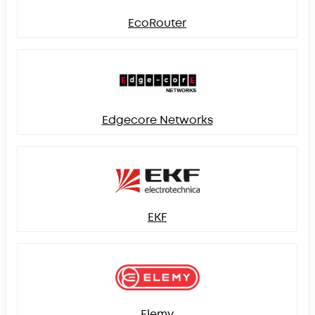
EcoRouter
Edgecore Networks
EKF
Elemy