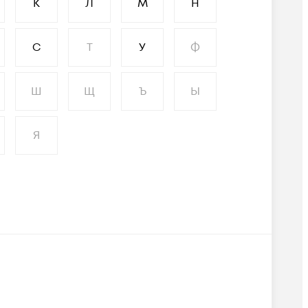
К
Л
М
Н
С
Т
У
Ф
Ш
Щ
Ъ
Ы
Я