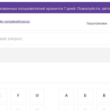
зованных пользователей хранится 7 дней. Пожалуйста,
авто
йн чат
sales@nag.kz
Покупателям
Способы опла
Условия доста
Гарантийное о
Возврат товар
Вопросы и отв
Техническая п
База знаний
Конфигуратор
E
F
G
А
Б
В