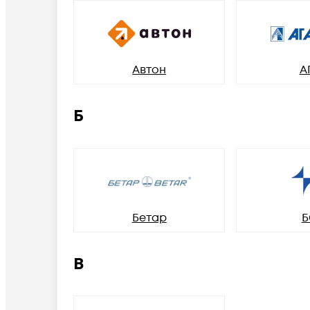
Автон
А
Б
Бетар
Б
В