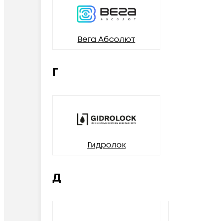
Вега Абсолют
Г
Гидролок
Д