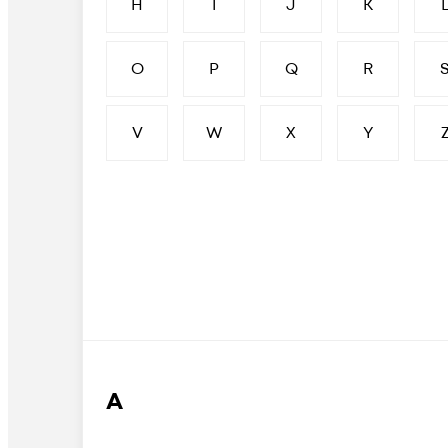
H
I
J
K
O
P
Q
R
V
W
X
Y
А