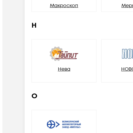
Макроскоп
Мер
Н
Нева
НОВ
О