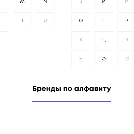
L
M
N
З
И
Й
S
T
U
О
П
Р
Z
Х
Ц
Ч
Ь
Э
Ю
Бренды по алфавиту