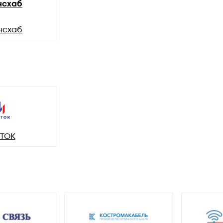
нсхаб
нсхаб
ТОК