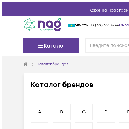
Корзина неавтори
Алматы
+7 (727) 344 34 44
Онла
Каталог
Каталог брендов
Каталог брендов
A
B
C
D