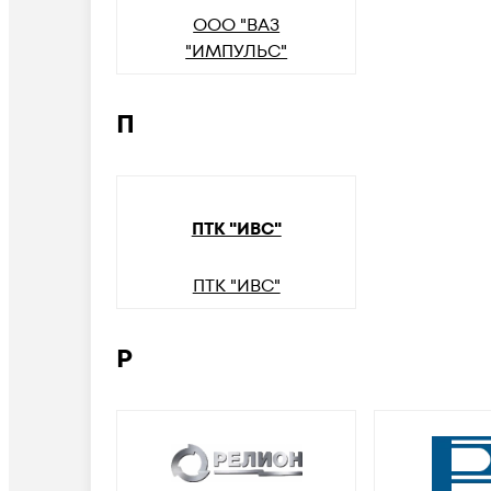
ООО "ВАЗ
"ИМПУЛЬС"
П
ПТК "ИВС"
ПТК "ИВС"
Р