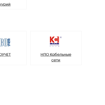
курий
ОУЧЕТ
НПО Кабельные
сети