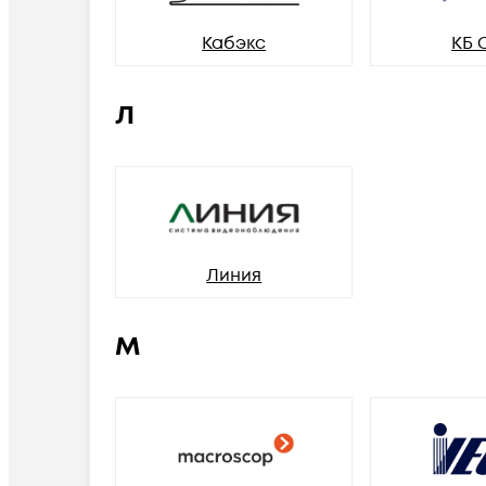
Кабэкс
КБ 
Л
Линия
М