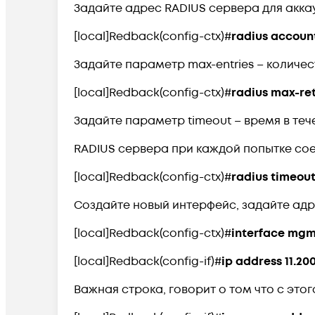
Задайте адрес RADIUS сервера для аккау
[local]Redback(config-ctx)#
radius account
Задайте параметр max-entries – количе
[local]Redback(config-ctx)#
radius max-ret
Задайте параметр timeout – время в теч
RADIUS сервера при каждой попытке со
[local]Redback(config-ctx)#
radius timeout
Создайте новый интерфейс, задайте адр
[local]Redback(config-ctx)#
interface mgm
[local]Redback(config-if)#
ip address 11.200
Важная строка, говорит о том что с это