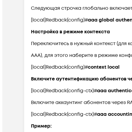
Следующая строчка глобально включает 
[local]Redback(config)#
aaa global authen
Настройка в режиме контекста
Переключитесь в нужный контекст (для 
AAA), для этого наберите в режиме конф
[local]Redback(config)#
context local
Включите аутентификацию абонентов че
[local]Redback(config-ctx)#
aaa authentic
Включите аккаунтинг абонентов через RA
[local]Redback(config-ctx)#
aaa accountin
Пример: