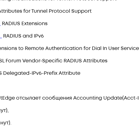
tributes for Tunnel Protocol Support
9
RADIUS Extensions
2
RADIUS and IPv6
sions to Remote Authentication for Dial In User Service
L Forum Vendor-Specific RADIUS Attributes
 Delegated-IPv6-Prefix Attribute
dge отсылает сообщения Accounting Update(Acct-Inte
ут),
нут).