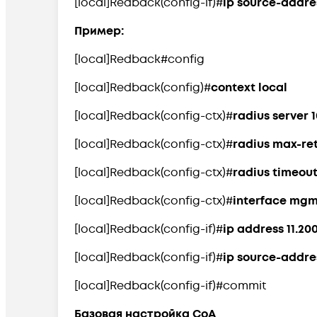
[local]Redback(config-if)#
ip source-addre
Пример:
[local]Redback#config
[local]Redback(config)#
context local
[local]Redback(config-ctx)#
radius server 1
[local]Redback(config-ctx)#
radius max-ret
[local]Redback(config-ctx)#
radius timeout
[local]Redback(config-ctx)#
interface mgm
[local]Redback(config-if)#
ip address 11.200
[local]Redback(config-if)#
ip source-addre
[local]Redback(config-if)#commit
Базовая настройка CoA