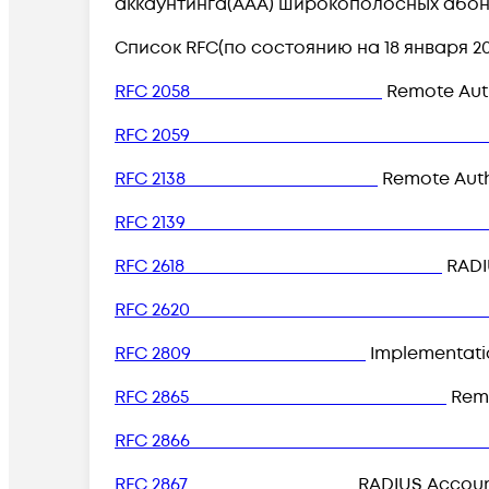
аккаунтинга(AAA) широкополосных абоне
Список RFC(по состоянию на 18 января 201
RFC 2058
Remote Auth
RFC 20
RFC 2138
Remote Authe
RFC 21
RFC 2618
RADIU
RFC 262
RFC 2809
Implementatio
RFC 2865
Remo
RFC 28
RFC 2867
RADIUS Account