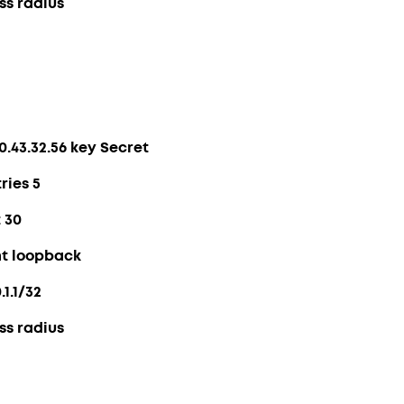
ss radius
0.43.32.56 key Secret
ries 5
 30
t loopback
.1.1/32
ss radius