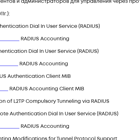
нтов и администраторов для управления через прото
1г.):
entication Dial In User Service (RADIUS)
59
RADIUS Accounting
ntication Dial In User Service (RADIUS)
39
RADIUS Accounting
S Authentication Client MIB
0
RADIUS Accounting Client MIB
n of L2TP Compulsory Tunneling via RADIUS
te Authentication Dial In User Service (RADIUS)
66
RADIUS Accounting
ing Modifications for Tunnel Protocol Support