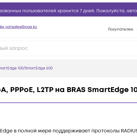
зованных пользователей хранится 7 дней. Пожалуйста,
авто
йн чат
sales@nag.kz
Покупателям
Способы опла
Условия доста
Гарантийное о
SmartEdge 100/SmartEdge 600
Возврат товар
Вопросы и отв
A, PPPoE, L2TP на BRAS SmartEdge 
Техническая п
База знаний
Конфигуратор
dge в полной мере поддерживает протоколы RADIUS 