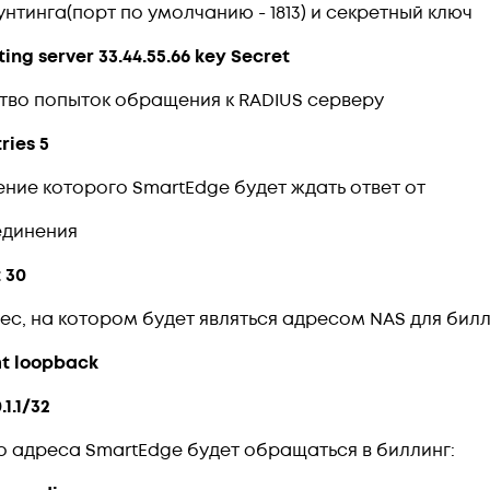
нтинга(порт по умолчанию - 1813) и секретный ключ
ing server 33.44.55.66 key Secret
ство попыток обращения к RADIUS серверу
ries 5
ение которого SmartEdge будет ждать ответ от
единения
 30
ес, на котором будет являться адресом NAS для билл
t loopback
.1.1/32
го адреса SmartEdge будет обращаться в биллинг: