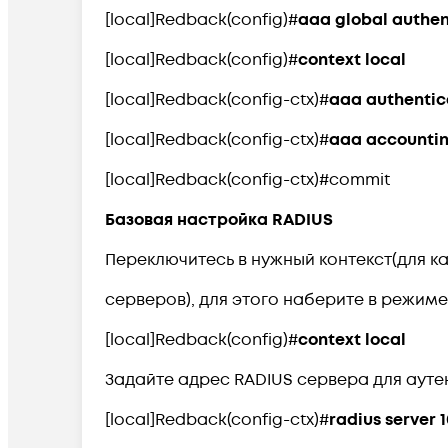
[local]Redback(config)#
aaa global authen
[local]Redback(config)#
context local
[local]Redback(config-ctx)#
aaa authentic
[local]Redback(config-ctx)#
aaa accountin
[local]Redback(config-ctx)#commit
Базовая настройка RADIUS
Переключитесь в нужный контекст(для к
серверов), для этого наберите в режиме
[local]Redback(config)#
context local
Задайте адрес RADIUS сервера для аутен
[local]Redback(config-ctx)#
radius server 1