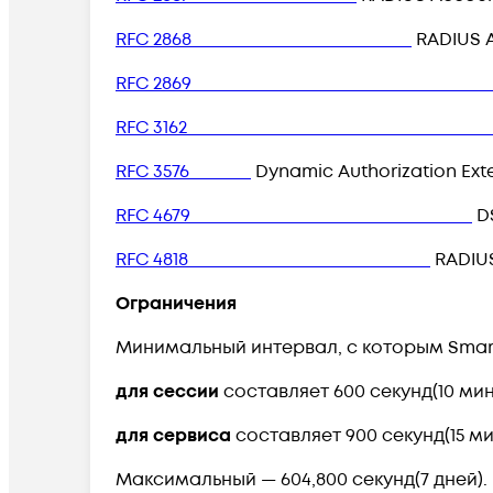
RFC 2868
RADIUS At
RFC 286
RFC 316
RFC 3576
Dynamic Authorization Exten
RFC 4679
DS
RFC 4818
RADIUS
Ограничения
Минимальный интервал, с которым SmartE
для сессии
составляет 600 секунд(10 мин
для сервиса
составляет 900 секунд(15 ми
Максимальный — 604,800 секунд(7 дней).