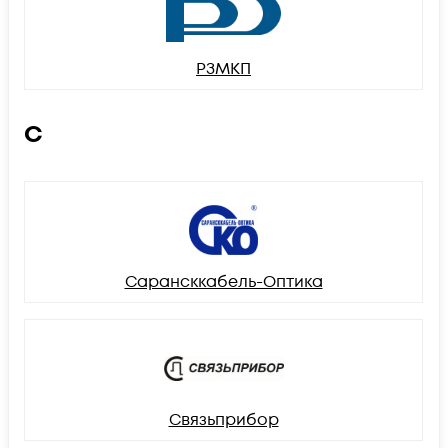
РЗМКП
С
Сарансккабель-Оптика
Связьприбор