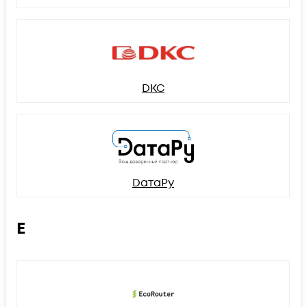
DKC
DатаРу
E