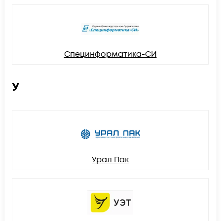
Специнформатика-СИ
У
Урал Пак