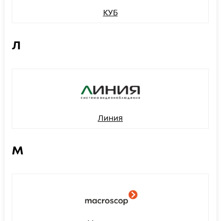
КУБ
Л
Линия
М