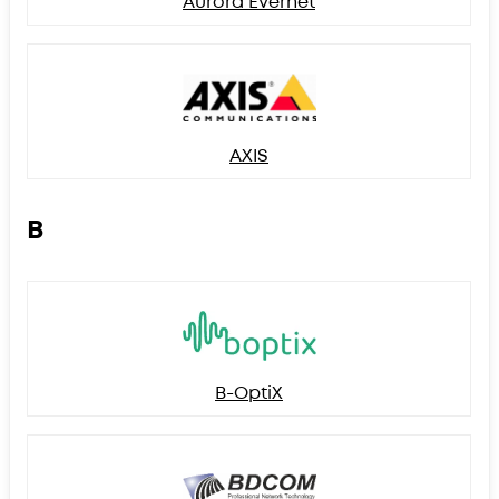
Aurora Evernet
AXIS
B
B-OptiX