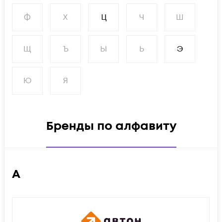
Ф
Х
Ц
Ч
Ш
Щ
Ъ
Ы
Ь
Э
Ю
Я
Бренды по алфавиту
А