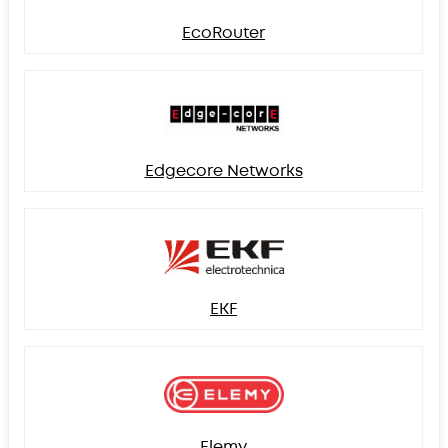
EcoRouter
Edgecore Networks
EKF
Elemy