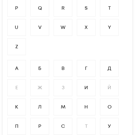
P
Q
R
S
T
U
V
W
X
Y
Z
А
Б
В
Г
Д
Е
Ж
З
И
Й
К
Л
М
Н
О
П
Р
С
Т
У