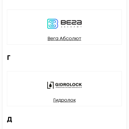
Вега Абсолют
Г
Гидролок
Д