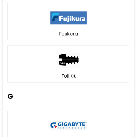
Fujikura
FullKit
G