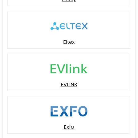
Eltex
EVLINK
Exfo