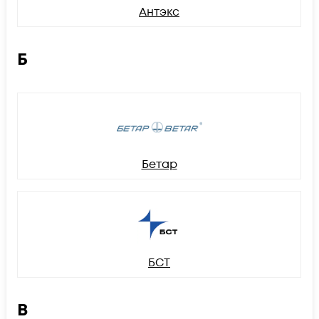
Антэкс
Б
Бетар
БСТ
В