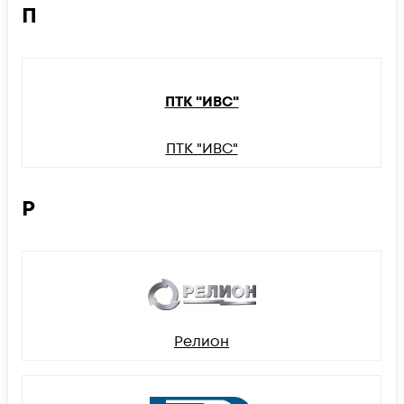
П
ПТК "ИВС"
ПТК "ИВС"
Р
Релион