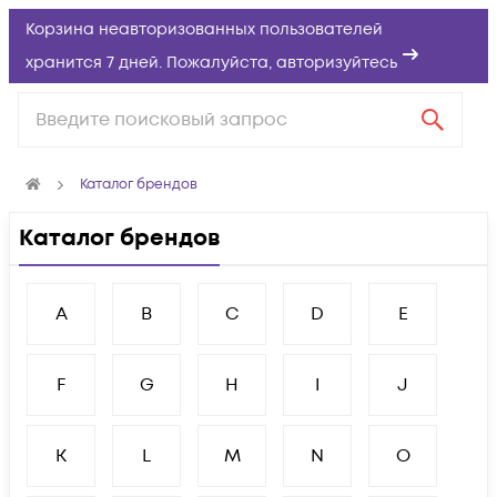
Корзина неавторизованных пользователей
хранится 7 дней. Пожалуйста,
авторизуйтесь
Каталог брендов
Каталог брендов
A
B
C
D
E
F
G
H
I
J
K
L
M
N
O