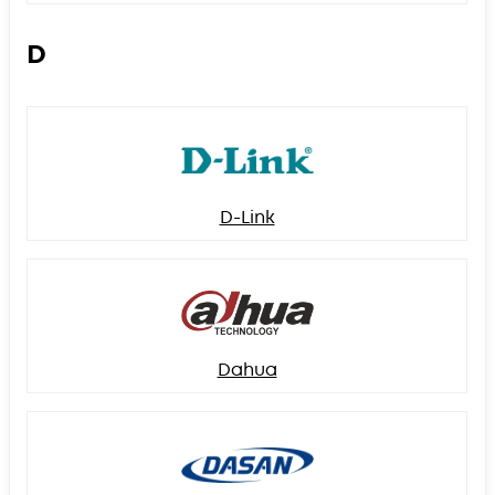
D
D-Link
Dahua