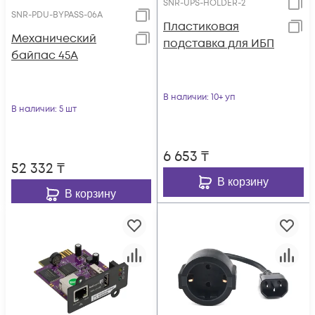
SNR-UPS-HOLDER-2
SNR-PDU-BYPASS-06A
Пластиковая
Механический
подставка для ИБП
байпас 45А
В наличии
: 10+ уп
В наличии
: 5 шт
6 653
₸
52 332
₸
В корзину
В корзину