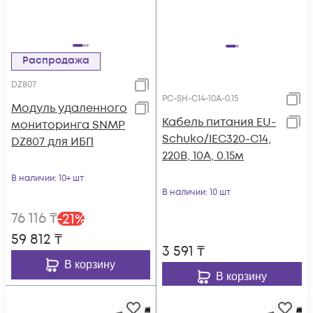
Распродажа
DZ807
PC-SH-C14-10A-0.15
Модуль удаленного
Кабель питания EU-
мониторинга SNMP
Schuko/IEC320-C14,
DZ807 для ИБП
220B, 10А, 0.15м
В наличии
: 10+ шт
В наличии
: 10 шт
76 116
₸
-
21
%
59 812
₸
3 591
₸
В корзину
В корзину