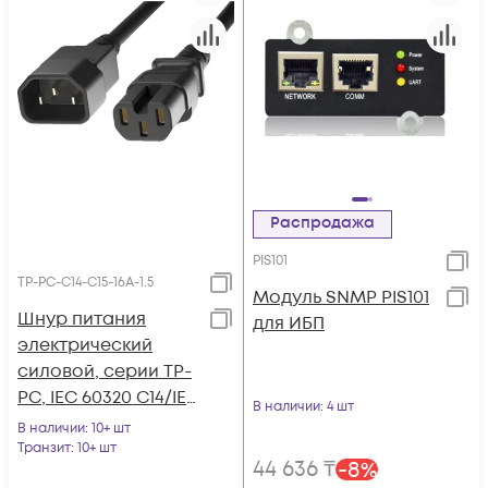
Распродажа
PIS101
TP-PC-С14-C15-16A-1.5
Модуль SNMP PIS101
Шнур питания
для ИБП
электрический
силовой, серии TP-
PC, IEC 60320 С14/IEC
В наличии
: 4 шт
60320 С15 прямой,
В наличии
: 10+ шт
250B, 16A, 3х1.5 мм2,
Транзит
: 10+ шт
44 636
₸
-
8
%
1.5 м, черный