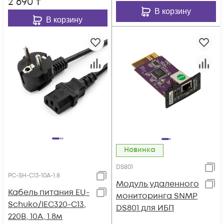
2 690
₸
В корзину
В корзину
Новинка
DS801
PC-SH-C13-10A-1.8
Модуль удаленного
Кабель питания EU-
мониторинга SNMP
Schuko/IEC320-C13,
DS801 для ИБП
220B, 10А, 1.8м