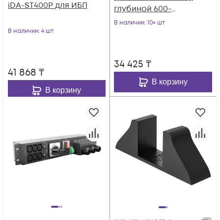
iDA-ST400P для ИБП
глубиной 600-
800мм, ИБП серии
В наличии
: 10+ шт
В наличии
: 4 шт
SNR-UPS
34 425
₸
41 868
₸
В корзину
В корзину