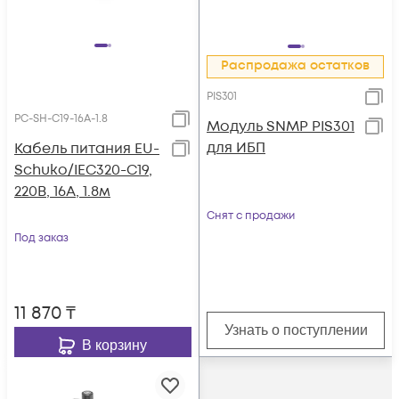
Распродажа остатков
PIS301
PC-SH-C19-16A-1.8
Модуль SNMP PIS301
для ИБП
Кабель питания EU-
Schuko/IEC320-C19,
220B, 16А, 1.8м
Снят с продажи
Под заказ
11 870
₸
Узнать о поступлении
В корзину