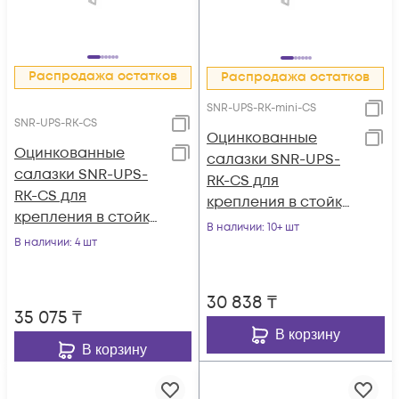
Распродажа остатков
Распродажа остатков
SNR-UPS-RK-mini-CS
SNR-UPS-RK-CS
Оцинкованные
Оцинкованные
cалазки SNR-UPS-
салазки SNR-UPS-
RK-CS для
RK-CS для
крепления в стойку
крепления в стойку
глубиной 600-
В наличии
: 10+ шт
ИБП серии SNR-UPS
В наличии
: 4 шт
800мм, ИБП серии
SNR-UPS
30 838
₸
35 075
₸
В корзину
В корзину