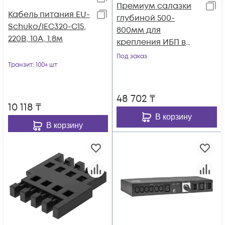
Премиум салазки
Кабель питания EU-
глубиной 500-
Schuko/IEC320-C15,
800мм для
220B, 10А, 1.8м
крепления ИБП в
стойку
Под заказ
Транзит
: 100+ шт
48 702
₸
10 118
₸
В корзину
В корзину