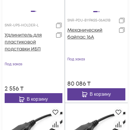
SNR-PDU-BYPASS-06A01B
SNR-UPS-HOLDER-L
Механический
Удлинитель для
байпас 16А
пластиковой
подставки ИБП
Под заказ
Под заказ
80 086
₸
2 556
₸
В корзину
В корзину