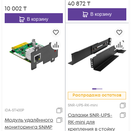
40 872
₸
10 002
₸
В корзину
В корзину
Распродажа остатков
SNR-UPS-RK-mini
iDA-ST400P
Cалазки SNR-UPS-
Модуль удалённого
RK-mini для
мониторинга SNMP
крепления в стойку