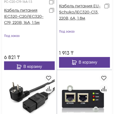
PC-C20-C19-16A-1.5
Кабель питания EU-
Кабель питания
Schuko/IEC320-C13,
IEC320-C20/IEC320-
220B, 6А, 1.8м
C19, 220B, 16А, 1.5м
Под заказ
Под заказ
1 913
₸
6 821
₸
В корзину
В корзину