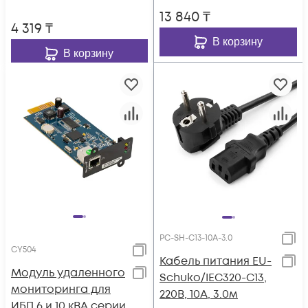
13 840
₸
4 319
₸
В корзину
В корзину
PC-SH-C13-10A-3.0
CY504
Кабель питания EU-
Модуль удаленного
Schuko/IEC320-C13,
мониторинга для
220B, 10А, 3.0м
ИБП 6 и 10 кВА серии