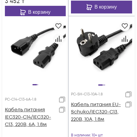
3 452
₸
В корзину
В корзину
PC-SH-C13-10A-1.8
PC-C14-C13-6A-1.8
Кабель питания EU-
Кабель питания
Schuko/IEC320-C13,
IEC320-C14/IEC320-
220B, 10А, 1.8м
C13, 220B, 6А, 1.8м
В наличии
: 10+ шт