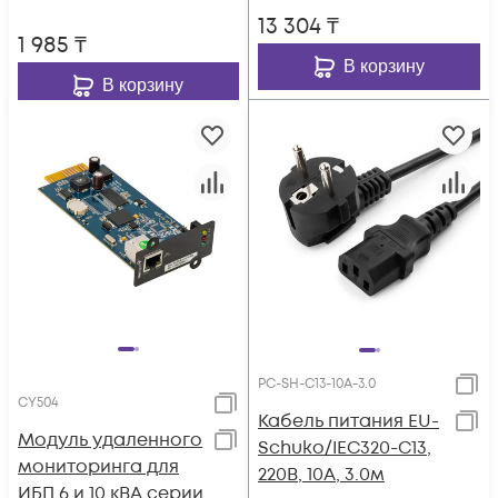
13 304
₸
1 985
₸
В корзину
В корзину
PC-SH-C13-10A-3.0
CY504
Кабель питания EU-
Модуль удаленного
Schuko/IEC320-C13,
мониторинга для
220B, 10А, 3.0м
ИБП 6 и 10 кВА серии