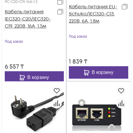
PC-C20-C19-16A-1.5
Кабель питания EU-
Кабель питания
Schuko/IEC320-C13,
IEC320-C20/IEC320-
220B, 6А, 1.8м
C19, 220B, 16А, 1.5м
Под заказ
Под заказ
1 839
₸
6 557
₸
В корзину
В корзину