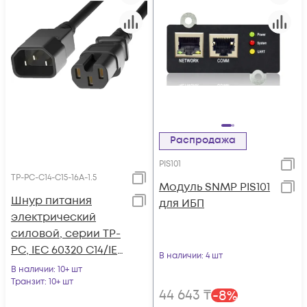
Распродажа
PIS101
TP-PC-С14-C15-16A-1.5
Модуль SNMP PIS101
Шнур питания
для ИБП
электрический
силовой, серии TP-
PC, IEC 60320 С14/IEC
В наличии
: 4 шт
60320 С15 прямой,
В наличии
: 10+ шт
250B, 16A, 3х1.5 мм2,
Транзит
: 10+ шт
44 643
₸
-
8
%
1.5 м, черный