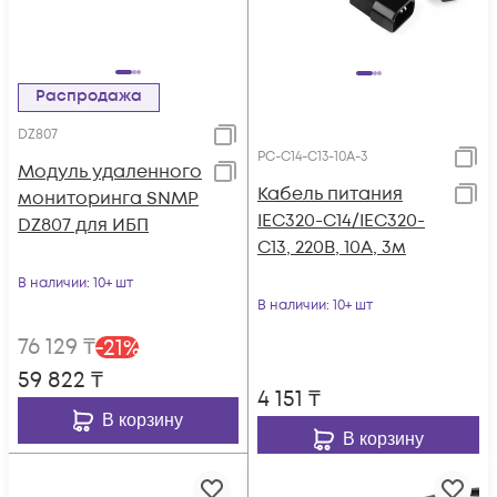
Распродажа
DZ807
PC-C14-C13-10A-3
Модуль удаленного
Кабель питания
мониторинга SNMP
IEC320-C14/IEC320-
DZ807 для ИБП
C13, 220B, 10А, 3м
В наличии
: 10+ шт
В наличии
: 10+ шт
76 129
₸
-
21
%
59 822
₸
4 151
₸
В корзину
В корзину