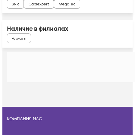
SNR
Cablexpert
MegaTec
Наличие в филиалах
Алматы
КОМПАНИЯ NAG