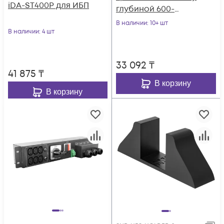
iDA-ST400P для ИБП
глубиной 600-
800мм, ИБП серии
В наличии
: 10+ шт
В наличии
: 4 шт
SNR-UPS
33 092
₸
41 875
₸
В корзину
В корзину