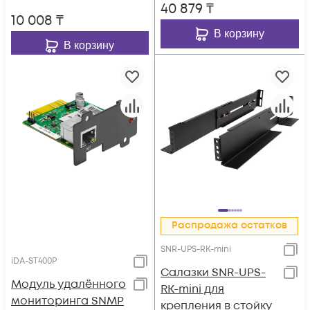
40 879
₸
10 008
₸
В корзину
В корзину
Распродажа остатков
SNR-UPS-RK-mini
iDA-ST400P
Cалазки SNR-UPS-
Модуль удалённого
RK-mini для
мониторинга SNMP
крепления в стойку