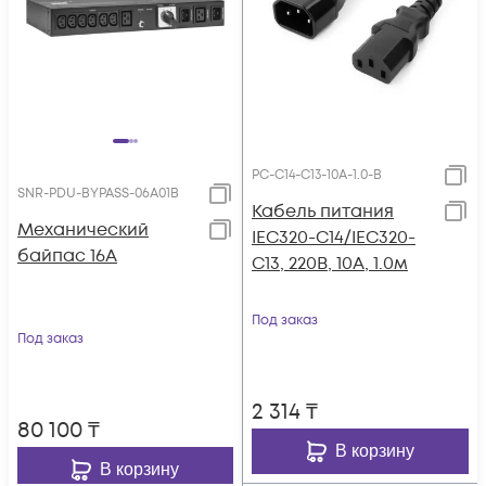
PC-C14-C13-10A-1.0-B
SNR-PDU-BYPASS-06A01B
Кабель питания
Механический
IEC320-C14/IEC320-
байпас 16А
C13, 220B, 10А, 1.0м
Под заказ
Под заказ
2 314
₸
80 100
₸
В корзину
В корзину