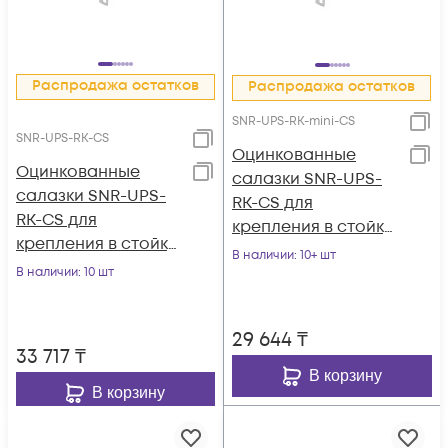
Распродажа остатков
Распродажа остатков
SNR-UPS-RK-mini-CS
SNR-UPS-RK-CS
Оцинкованные
Оцинкованные
cалазки SNR-UPS-
салазки SNR-UPS-
RK-CS для
RK-CS для
крепления в стойку
крепления в стойку
глубиной 600-
В наличии
: 10+ шт
ИБП серии SNR-UPS
В наличии
: 10 шт
800мм, ИБП серии
SNR-UPS
29 644
₸
33 717
₸
В корзину
В корзину