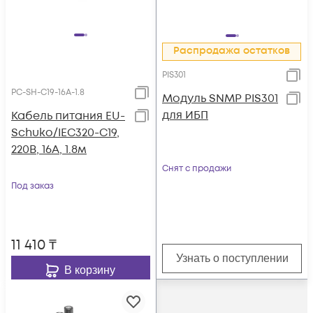
Распродажа остатков
PIS301
PC-SH-C19-16A-1.8
Модуль SNMP PIS301
для ИБП
Кабель питания EU-
Schuko/IEC320-C19,
220B, 16А, 1.8м
Снят с продажи
Под заказ
11 410
₸
Узнать о поступлении
В корзину