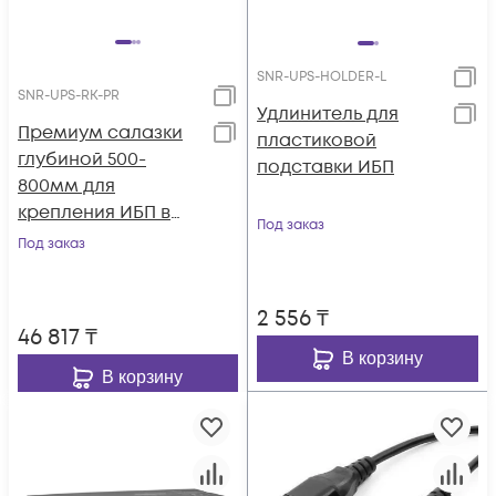
SNR-UPS-HOLDER-L
SNR-UPS-RK-PR
Удлинитель для
Премиум салазки
пластиковой
глубиной 500-
подставки ИБП
800мм для
крепления ИБП в
Под заказ
стойку
Под заказ
2 556
₸
46 817
₸
В корзину
В корзину