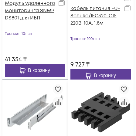
Модуль удаленного
Кабель питания EU-
мониторинга SNMP
Schuko/IEC320-C15,
DS801 для ИБП
220B, 10А, 1.8м
Транзит
: 10+ шт
Транзит
: 100+ шт
41 354
₸
9 727
₸
В корзину
В корзину