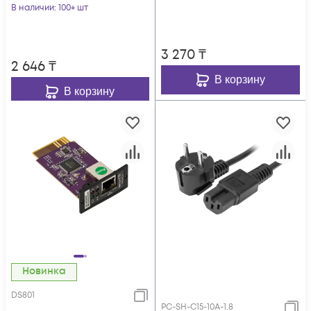
В наличии
: 100+ шт
3 270
₸
2 646
₸
В корзину
В корзину
Новинка
DS801
PC-SH-C15-10A-1.8