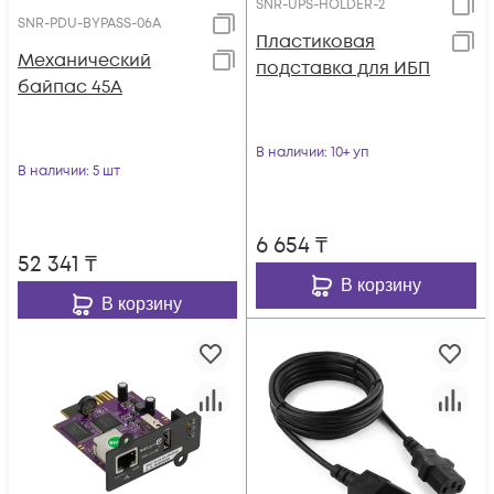
SNR-UPS-HOLDER-2
SNR-PDU-BYPASS-06A
Пластиковая
Механический
подставка для ИБП
байпас 45А
В наличии
: 10+ уп
В наличии
: 5 шт
6 654
₸
52 341
₸
В корзину
В корзину