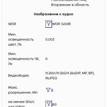
Вторжение в область
Изображение и аудио
WDR
WDR 140dB
Мин.
освещенность
0.003
цвет, Лк
Мин.
освещенность ЧБ,
0
Лк
H.265+/H.265/H.264(HP, MP, BP),
ВидеоКодек
MJPEG
Макс.
8
разрешение, Мп
не менее 50к/с
да
для 1080p