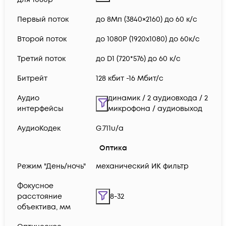
Первый поток
до 8Мп (3840×2160) до 60 к/с
Второй поток
до 1080P (1920x1080) до 60к/с
Третий поток
до D1 (720*576) до 60 к/с
Битрейт
128 кбит -16 Мбит/с
Аудио
динамик / 2 аудиовхода / 2
интерфейсы
микрофона / аудиовыход
АудиоКодек
G.711u/a
Оптика
Режим "День/ночь"
механический ИК фильтр
Фокусное
расстояние
8-32
объектива, мм