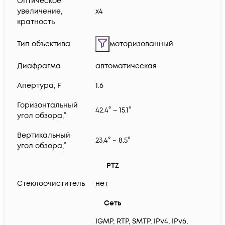
Оптическое
увеличение,
x4
кратность
Тип объектива
моторизованный
Диафрагма
автоматическая
Апертура, F
1.6
Горизонтальный
42.4° ~ 15.1°
угол обзора,°
Вертикальный
23.4° ~ 8.5°
угол обзора,°
PTZ
Стеклоочиститель
нет
Сеть
IGMP, RTP, SMTP, IPv4, IPv6,