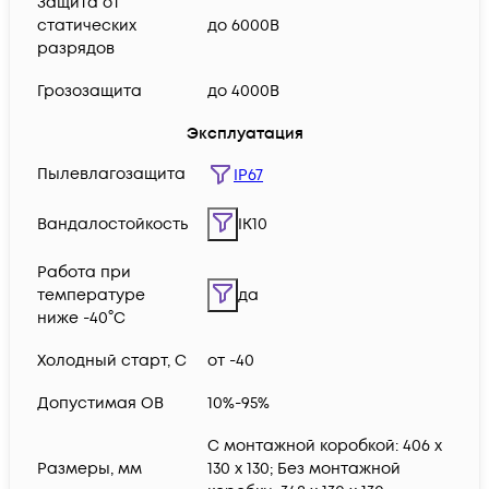
Защита от
статических
до 6000В
разрядов
Грозозащита
до 4000В
Эксплуатация
Пылевлагозащита
IP67
Вандалостойкость
IK10
Работа при
температуре
да
ниже -40°C
Холодный старт, C
от -40
Допустимая ОВ
10%-95%
С монтажной коробкой: 406 x
Размеры, мм
130 x 130; Без монтажной