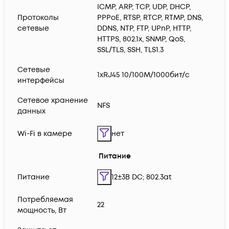
ICMP, ARP, TCP, UDP, DHCP,
Протоколы
PPPoE, RTSP, RTCP, RTMP, DNS,
сетевые
DDNS, NTP, FTP, UPnP, HTTP,
HTTPS, 802.1x, SNMP, QoS,
SSL/TLS, SSH, TLS1.3
Сетевые
1xRJ45 10/100М/1000бит/с
интерфейсы
Сетевое хранение
NFS
данных
Wi-Fi в камере
нет
Питание
Питание
12±3В DC; 802.3at
Потребляемая
22
мощность, Вт