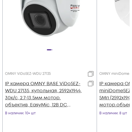
OMNY ViDo5EZ-WDU 27135
OMNY miniDome5
IP камера OMNY BASE ViDo5EZ-
IP камера O
WDU 27135, купольная, 2592x1944,
miniDome5EZ
30к/с, 2.7-13.5мм мотор.
5Мп (2592x1944
объектив, EasyMic, 12В DC,
мотор.объекти
802.3af, ИК до 40м, WDR 120dB,
802.3af, ИК д
В наличии
: 10+ шт
В наличии
: 8 шт
USB2.0
USB2.0