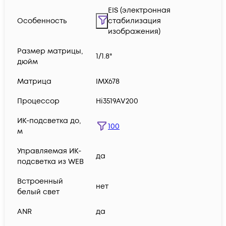
EIS (электронная
Особенность
стабилизация
изображения)
Размер матрицы,
1/1.8"
дюйм
Матрица
IMX678
Процессор
Hi3519AV200
ИК-подсветка до,
100
м
Управляемая ИК-
да
подсветка из WEB
Встроенный
нет
белый свет
ANR
да