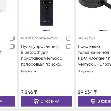
NCT RCU Vermax MVoice
UHD450Y2G
Пульт управления
Приставка
K
Bluetooth для
телевизионная
приставок Vermax c
HDMI-Dongle 4K 
голосовым поиском
Vermax UHD450
и аэромышью
Под заказ
Под заказ
7 246
₸
29 634
₸
у
В корзину
В корз