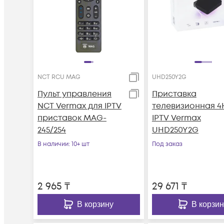
NCT RCU MAG
UHD250Y2G
Пульт управления
Приставка
NCT Vermax для IPTV
телевизионная 4
приставок MAG-
IPTV Vermax
245/254
UHD250Y2G
В наличии
: 10+ шт
Под заказ
2 965
₸
29 671
₸
В корзину
В корзин