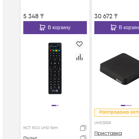
5 348
₸
30 672
₸
В корзину
В корзин
Распродажа ост
UHD300X
NCT RCU UHD Slim
Приставка
Пульт