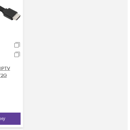
IPTV
Y2G
ину