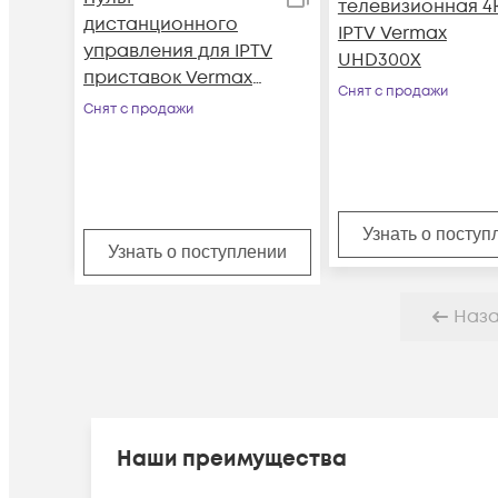
телевизионная 4
дистанционного
IPTV Vermax
управления для IPTV
UHD300X
приставок Vermax
Снят с продажи
slim
Снят с продажи
Узнать о поступ
Узнать о поступлении
Наз
Наши преимущества