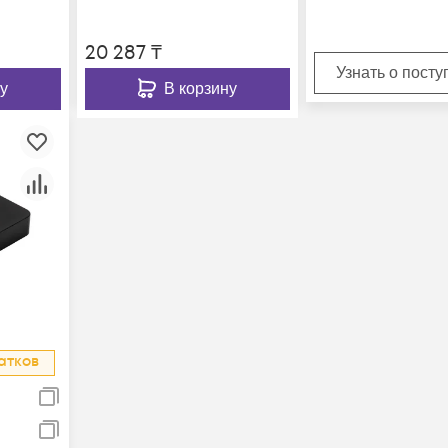
20 287
₸
Узнать о пост
у
В корзину
атков