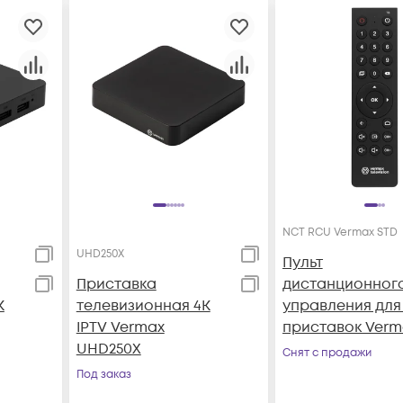
NCT RCU Vermax STD
UHD250X
Пульт
Приставка
дистанционног
K
телевизионная 4K
управления для 
IPTV Vermax
приставок Verm
UHD250X
серии UHD Y
Снят с продажи
Под заказ