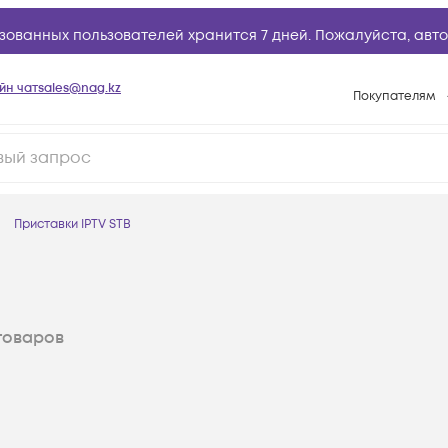
зованных пользователей хранится 7 дней. Пожалуйста,
авто
йн чат
sales@nag.kz
Покупателям
Способы опла
Условия доста
Гарантийное о
Приставки IPTV STB
Возврат товар
Вопросы и отв
Техническая п
товаров
База знаний
Конфигуратор