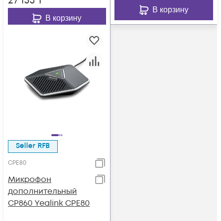
27 153
₸
В корзину
В корзину
Seller RFB
CPE80
Микрофон
дополнительный
CP860 Yealink CPE80