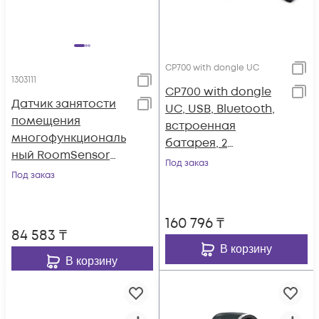
CP700 with dongle UC
1303111
CP700 with dongle
Датчик занятости
UC, USB, Bluetooth,
помещения
встроенная
многофункциональ
батарея, 2
ный RoomSensor
встроенных
Под заказ
(AMS - 2 года)
Под заказ
микрофона, BT50 в
комплекте
160 796
₸
84 583
₸
В корзину
В корзину