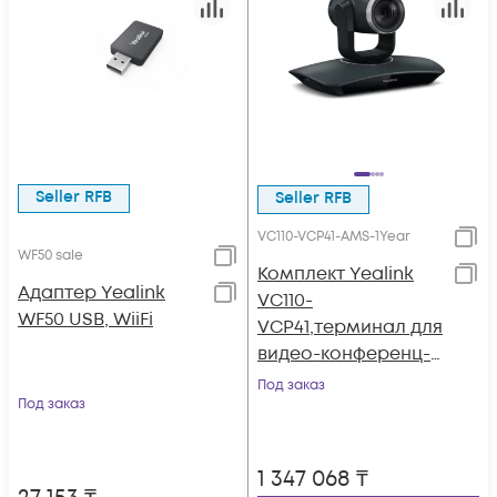
Seller RFB
Seller RFB
VC110-VCP41-AMS-1Year
WF50 sale
Комплект Yealink
Адаптер Yealink
VC110-
WF50 USB, WiiFi
VCP41,терминал для
видео-конференц-
связи в комплекте с
Под заказ
Под заказ
видео-конференц-
телефоном
1 347 068
₸