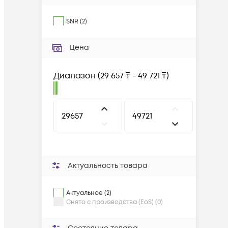
SNR
(
2
)
Цена
Диапазон
(
29 657 ₸ - 49 721 ₸
)
Актуальность товара
Актуальное (2)
Снято с производства (EoS) (0)