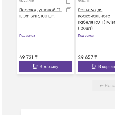
SNR-FZ110
SNR-F11T
Переход угловой Ff-
Разъем для
IECm SNR, 100 шт.
коаксиального
кабеля RG11 (Twist
(100шт)
Под заказ
Под заказ
49 721
₸
29 657
₸
В корзину
В корзин
Наз