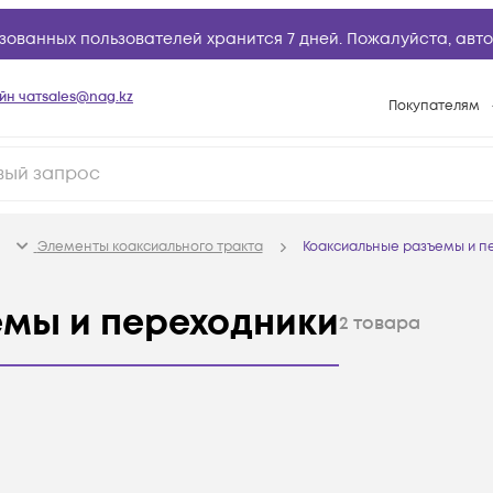
зованных пользователей хранится 7 дней. Пожалуйста,
авто
йн чат
sales@nag.kz
Покупателям
Способы опла
Условия доста
Гарантийное о
Элементы коаксиального тракта
Коаксиальные разъемы и п
Возврат товар
Вопросы и отв
мы и переходники
2
товара
Техническая п
База знаний
Конфигуратор