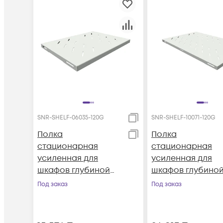
SNR-SHELF-06035-120G
SNR-SHELF-10071-120G
Полка
Полка
стационарная
стационарная
усиленная для
усиленная для
шкафов глубиной
шкафов глубино
600мм, (глубина
1000мм, (глубина
Под заказ
Под заказ
полки 350мм)
полки 710мм)
распределенная
распределенная
нагрузка 120кг, цвет-
нагрузка 120кг, цв