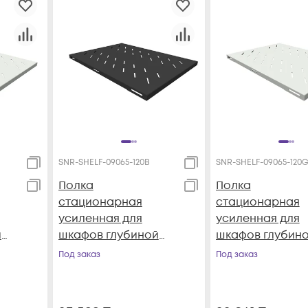
SNR-SHELF-09065-120B
SNR-SHELF-09065-120
Полка
Полка
стационарная
стационарная
усиленная для
усиленная для
й
шкафов глубиной
шкафов глубин
900мм, (глубина
900мм, (глубин
Под заказ
Под заказ
полки 650мм)
полки 650мм)
распределенная
распределенна
ет-
нагрузка 120кг, цвет-
нагрузка 120кг, 