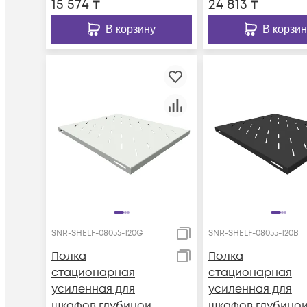
15 574
₸
24 813
₸
cерый (SNR-SHELF-
серый (SNR-SHEL
06035-120G)
10071-120G)
В корзину
В корзин
SNR-SHELF-08055-120G
SNR-SHELF-08055-120B
Полка
Полка
стационарная
стационарная
усиленная для
усиленная для
шкафов глубиной
шкафов глубино