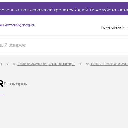
зованных пользователей хранится 7 дней. Пожалуйста,
авто
йн чат
sales@nag.kz
Покупателям
Способы опла
Условия доста
Гарантийное о
Д
Телекоммуникационные шкафы
Полки в телекомму
Возврат товар
Вопросы и отв
R
11
товаров
Техническая п
База знаний
Конфигуратор