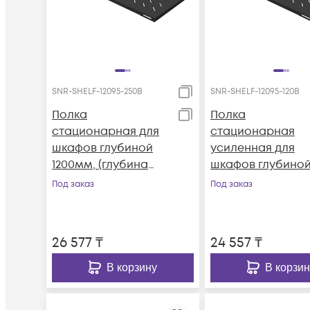
SNR-SHELF-12095-250B
SNR-SHELF-12095-120B
Полка
Полка
стационарная для
стационарная
шкафов глубиной
усиленная для
1200мм, (глубина
шкафов глубино
полки 950мм)
1200мм, (глубина
Под заказ
Под заказ
распределенная
полки 950мм)
нагрузка 250кг, цвет-
распределенная
черный (SNR-SHELF-
нагрузка 120кг, цв
26 577
₸
24 557
₸
12095-250B)
черный (SNR-SHE
12095-120B)
В корзину
В корзин