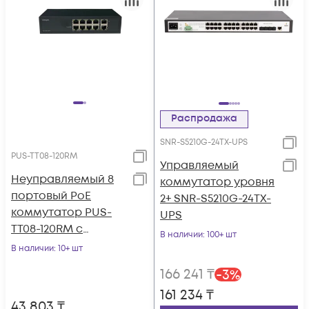
Распродажа
SNR-S5210G-24TX-UPS
PUS-TT08-120RM
Управляемый
Неуправляемый 8
коммутатор уровня
портовый PoE
2+ SNR-S5210G-24TX-
коммутатор PUS-
UPS
TT08-120RM с
В наличии
: 100+ шт
возможностью
В наличии
: 10+ шт
установки в стойку
166 241
₸
-
3
%
161 234
₸
43 803
₸