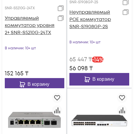
SNR-S1908GP-2S
SNR-S5210G-24TX
Неуправляемый
Управляемый
POE коммутатор
коммутатор уровня
SNR-S1908GP-2S
2+ SNR-S5210G-24TX
В наличии
: 10+ шт
В наличии
: 10+ шт
65 447
₸
-
14
%
56 098
₸
152 165
₸
В корзину
В корзину