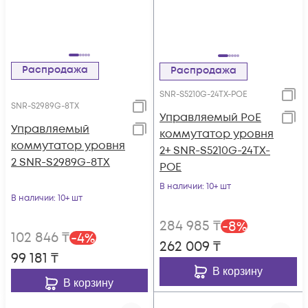
Распродажа
Распродажа
SNR-S5210G-24TX-POE
SNR-S2989G-8TX
Управляемый PoE
Управляемый
коммутатор уровня
коммутатор уровня
2+ SNR-S5210G-24TX-
2 SNR-S2989G-8TX
POE
В наличии
: 10+ шт
В наличии
: 10+ шт
284 985
₸
-
8
%
102 846
₸
-
4
%
262 009
₸
99 181
₸
В корзину
В корзину