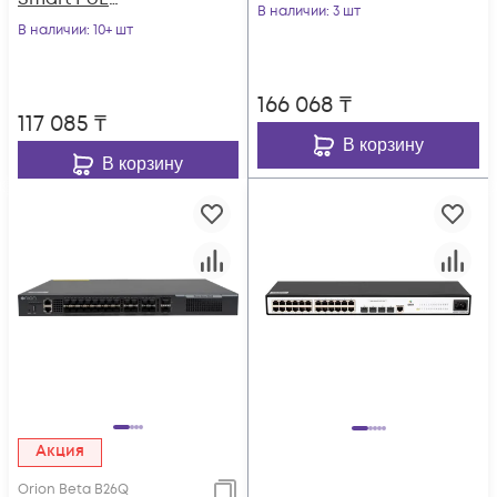
POWERTONE PUS-
В наличии
: 3 шт
коммутатор
В наличии
: 10+ шт
TS08G-BTi с 4
POWERTONE PWS-
портами до 90Вт
2S08G-120RM
166 068
₸
117 085
₸
В корзину
В корзину
Акция
Orion Beta B26Q