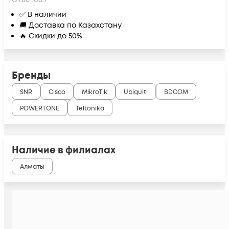
✅ В наличии
🚚 Доставка по Казахстану
🔥 Скидки до 50%
Бренды
SNR
Cisco
MikroTik
Ubiquiti
BDCOM
POWERTONE
Teltonika
Наличие в филиалах
Алматы