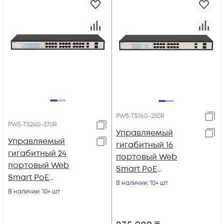
PWS-TS16G-250R
PWS-TS24G-370R
Управляемый
Управляемый
гигабитный 16
гигабитный 24
портовый Web
портовый Web
Smart PoE
Smart PoE
коммутатор
В наличии
: 10+ шт
коммутатор
В наличии
: 10+ шт
POWERTONE PWS-
POWERTONE PWS-
TS16G-250R
TS24G-370R