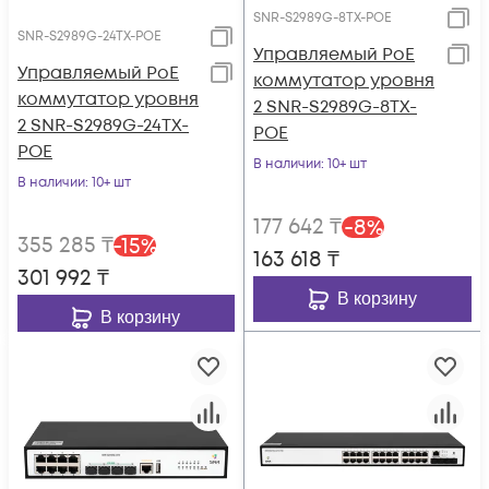
SNR-S2989G-8TX-POE
SNR-S2989G-24TX-POE
Управляемый PoE
Управляемый PoE
коммутатор уровня
коммутатор уровня
2 SNR-S2989G-8TX-
2 SNR-S2989G-24TX-
POE
POE
В наличии
: 10+ шт
В наличии
: 10+ шт
177 642
₸
-
8
%
355 285
₸
-
15
%
163 618
₸
301 992
₸
В корзину
В корзину