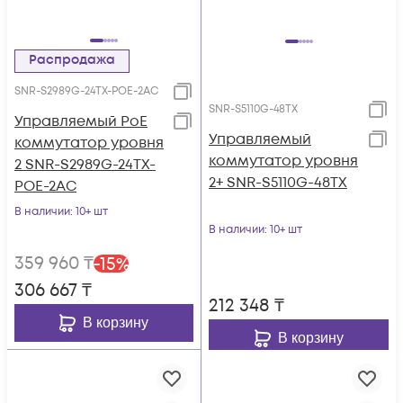
Распродажа
SNR-S2989G-24TX-POE-2AC
SNR-S5110G-48TX
Управляемый PoE
Управляемый
коммутатор уровня
коммутатор уровня
2 SNR-S2989G-24TX-
2+ SNR-S5110G-48TX
POE-2AC
В наличии
: 10+ шт
В наличии
: 10+ шт
359 960
₸
-
15
%
306 667
₸
212 348
₸
В корзину
В корзину