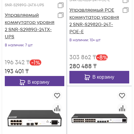
SNR-S2982G-24T-POE-E
SNR-S2989G-24TX-UPS
Управляемый POE
Управляемый
коммутатор уровня
коммутатор уровня
2 SNR-S2982G-24T-
2 SNR-S2989G-24TX-
POE-E
UPS
В наличии
: 10+ шт
В наличии
: 7 шт
303 862
₸
-
8
%
196 342
₸
-
1
%
280 488
₸
193 401
₸
В корзину
В корзину