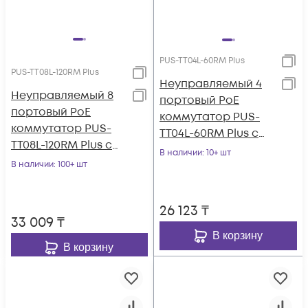
PUS-TT04L-60RM Plus
PUS-TT08L-120RM Plus
Неуправляемый 4
Неуправляемый 8
портовый PoE
портовый PoE
коммутатор PUS-
коммутатор PUS-
TT04L-60RM Plus с
TT08L-120RM Plus с
изоляцией портов и
В наличии
: 10+ шт
изоляцией портов и
В наличии
: 100+ шт
возможностью
возможностью
установки в стойку
установки в стойку
26 123
₸
33 009
₸
В корзину
В корзину