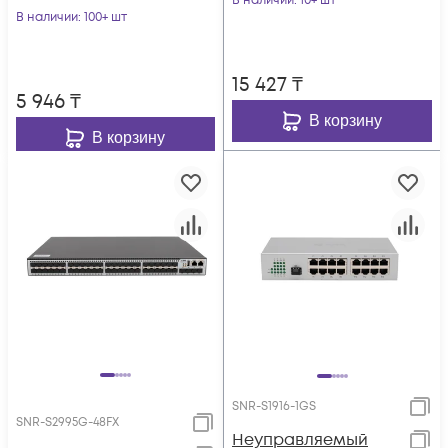
В наличии
: 10+ шт
В наличии
: 100+ шт
15 427
₸
5 946
₸
В корзину
В корзину
SNR-S1916-1GS
SNR-S2995G-48FX
Неуправляемый