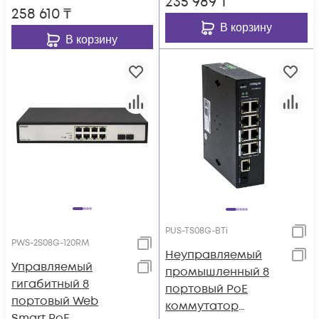
235 989
₸
258 610
₸
В корзину
В корзину
PUS-TS08G-BTi
PWS-2S08G-120RM
Неуправляемый
Управляемый
промышленный 8
гигабитный 8
портовый PoE
портовый Web
коммутатор
Smart PoE