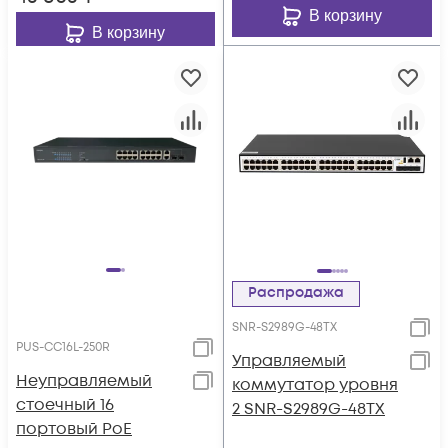
В корзину
В корзину
Распродажа
SNR-S2989G-48TX
PUS-CC16L-250R
Управляемый
Неуправляемый
коммутатор уровня
стоечный 16
2 SNR-S2989G-48TX
портовый PoE