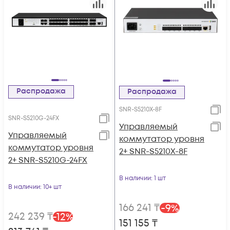
Распродажа
Распродажа
SNR-S5210X-8F
SNR-S5210G-24FX
Управляемый
Управляемый
коммутатор уровня
коммутатор уровня
2+ SNR-S5210X-8F
2+ SNR-S5210G-24FX
В наличии
: 1 шт
В наличии
: 10+ шт
166 241
₸
-
9
%
242 239
₸
-
12
%
151 155
₸