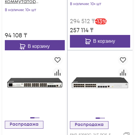
коммутатор
В наличии
: 10+ шт
POWERTONE PUS-
В наличии
: 10+ шт
CC16L-250R с
294 512
₸
-
13
%
изоляцией портов
257 114
₸
94 108
₸
В корзину
В корзину
Распродажа
Распродажа