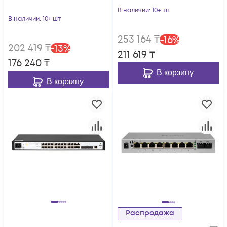
S215Gi-8T-POE
В наличии
: 10+ шт
В наличии
: 10+ шт
253 164
₸
-
16
%
202 419
₸
-
13
%
211 619
₸
176 240
₸
В корзину
В корзину
Распродажа