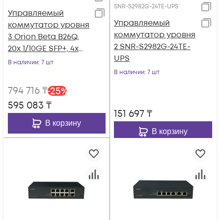
SNR-S2982G-24TE-UPS
Управляемый
Управляемый
коммутатор уровня
коммутатор уровня
3 Orion Beta B26Q,
2 SNR-S2982G-24TE-
20x 1/10GE SFP+, 4x
UPS
10/25GE SFP28, 2x
В наличии
: 7 шт
40GE QSFP+, 2 слота
В наличии
: 7 шт
для Hot Swap БП, не
794 716
₸
-
25
%
входят в комплект
595 083
₸
151 697
₸
В корзину
В корзину