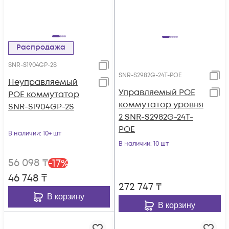
Распродажа
SNR-S1904GP-2S
SNR-S2982G-24T-POE
Неуправляемый
Управляемый POE
POE коммутатор
коммутатор уровня
SNR-S1904GP-2S
2 SNR-S2982G-24T-
POE
В наличии
: 10+ шт
В наличии
: 10 шт
56 098
₸
-
17
%
46 748
₸
272 747
₸
В корзину
В корзину