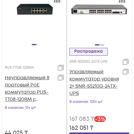
Распродажа
SNR-S5210G-24TX-UPS
PUS-TT08-120RM
Управляемый
Неуправляемый 8
коммутатор уровня
портовый PoE
2+ SNR-S5210G-24TX-
коммутатор PUS-
UPS
TT08-120RM с
В наличии
: 100+ шт
возможностью
В наличии
: 10+ шт
установки в стойку
167 083
₸
-
3
%
162 051
₸
44 025
₸