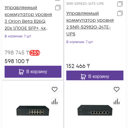
SNR-S2982G-24TE-UPS
Управляемый
Управляемый
коммутатор уровня
коммутатор уровня
3 Orion Beta B26Q,
2 SNR-S2982G-24TE-
20x 1/10GE SFP+, 4x
UPS
10/25GE SFP28, 2x
В наличии
: 7 шт
40GE QSFP+, 2 слота
В наличии
: 7 шт
для Hot Swap БП, не
798 745
₸
-
25
%
входят в комплект
598 100
₸
152 466
₸
В корзину
В корзину