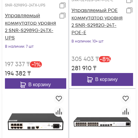
SNR-S2982G-24T-POE-E
SNR-S2989G-24TX-UPS
Управляемый POE
Управляемый
коммутатор уровня
коммутатор уровня
2 SNR-S2982G-24T-
2 SNR-S2989G-24TX-
POE-E
UPS
В наличии
: 10+ шт
В наличии
: 7 шт
305 403
₸
-
8
%
197 337
₸
-
1
%
281 910
₸
194 382
₸
В корзину
В корзину