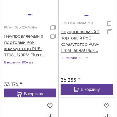
PUS-TT04L-60RM Plus
PUS-TT08L-120RM Plus
Неуправляемый 4
Неуправляемый 8
портовый PoE
портовый PoE
коммутатор PUS-
коммутатор PUS-
TT04L-60RM Plus с
TT08L-120RM Plus с
изоляцией портов и
В наличии
: 10+ шт
изоляцией портов и
В наличии
: 100+ шт
возможностью
возможностью
установки в стойку
установки в стойку
26 255
₸
33 176
₸
В корзину
В корзину