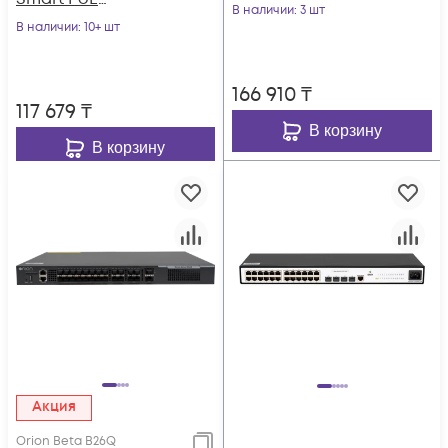
POWERTONE PUS-
В наличии
: 3 шт
коммутатор
В наличии
: 10+ шт
TS08G-BTi с 4
POWERTONE PWS-
портами до 90Вт
2S08G-120RM
166 910
₸
117 679
₸
В корзину
В корзину
Акция
Orion Beta B26Q