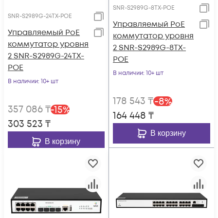
SNR-S2989G-8TX-POE
SNR-S2989G-24TX-POE
Управляемый PoE
Управляемый PoE
коммутатор уровня
коммутатор уровня
2 SNR-S2989G-8TX-
2 SNR-S2989G-24TX-
POE
POE
В наличии
: 10+ шт
В наличии
: 10+ шт
178 543
₸
-
8
%
357 086
₸
-
15
%
164 448
₸
303 523
₸
В корзину
В корзину