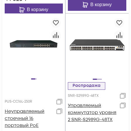
В корзину
В корзину
Распродажа
SNR-S2989G-48TX
PUS-CC16L-250R
Управляемый
Неуправляемый
коммутатор уровня
стоечный 16
2 SNR-S2989G-48TX
портовый PoE