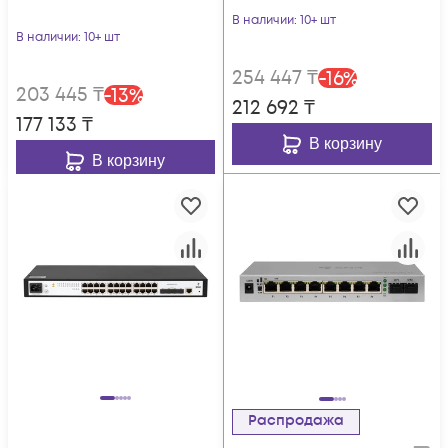
S215Gi-8T-POE
В наличии
: 10+ шт
В наличии
: 10+ шт
254 447
₸
-
16
%
203 445
₸
-
13
%
212 692
₸
177 133
₸
В корзину
В корзину
Распродажа