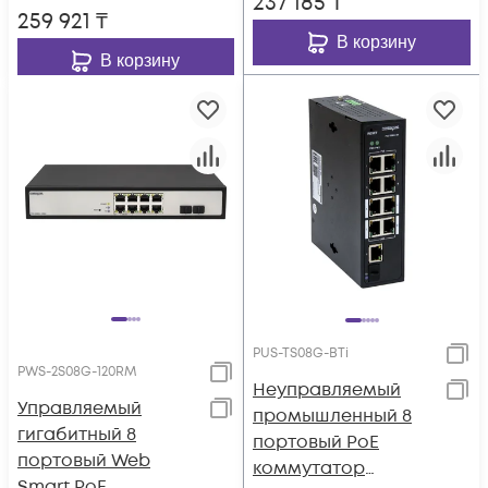
237 185
₸
259 921
₸
В корзину
В корзину
PUS-TS08G-BTi
PWS-2S08G-120RM
Неуправляемый
Управляемый
промышленный 8
гигабитный 8
портовый PoE
портовый Web
коммутатор
Smart PoE