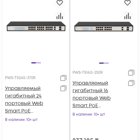
PWS-TS16G-250R
PWS-TS24G-370R
Управляемый
Управляемый
гигабитный 16
гигабитный 24
портовый Web
портовый Web
Smart PoE
Smart PoE
коммутатор
В наличии
: 10+ шт
коммутатор
В наличии
: 10+ шт
POWERTONE PWS-
POWERTONE PWS-
TS16G-250R
TS24G-370R