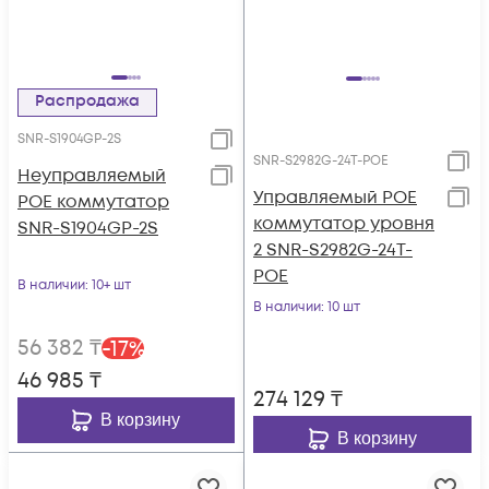
Распродажа
SNR-S1904GP-2S
SNR-S2982G-24T-POE
Неуправляемый
Управляемый POE
POE коммутатор
коммутатор уровня
SNR-S1904GP-2S
2 SNR-S2982G-24T-
POE
В наличии
: 10+ шт
В наличии
: 10 шт
56 382
₸
-
17
%
46 985
₸
274 129
₸
В корзину
В корзину