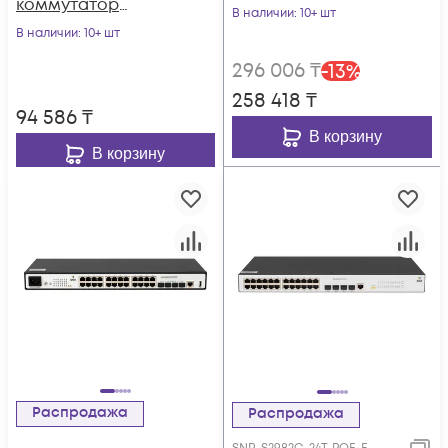
коммутатор
В наличии
: 10+ шт
POWERTONE PUS-
В наличии
: 10+ шт
CC16L-250R с
296 006
₸
-
13
%
изоляцией портов
258 418
₸
94 586
₸
В корзину
В корзину
Распродажа
Распродажа