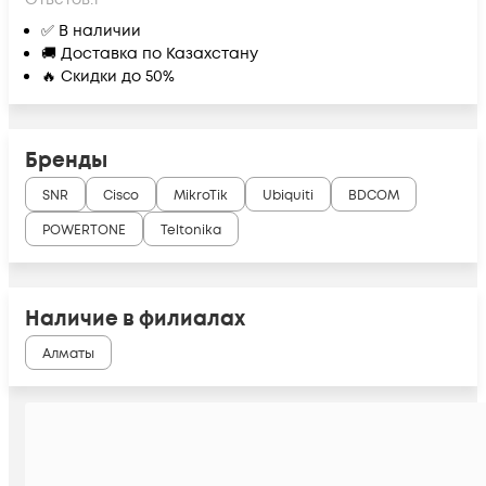
✅ В наличии
🚚 Доставка по Казахстану
🔥 Скидки до 50%
Бренды
SNR
Cisco
MikroTik
Ubiquiti
BDCOM
POWERTONE
Teltonika
Наличие в филиалах
Алматы