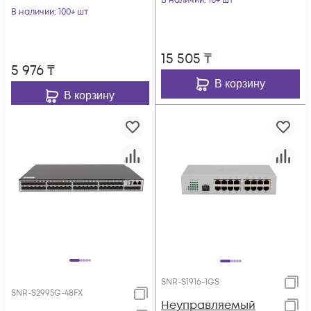
В наличии
: 10+ шт
В наличии
: 100+ шт
15 505
₸
5 976
₸
В корзину
В корзину
SNR-S1916-1GS
SNR-S2995G-48FX
Неуправляемый