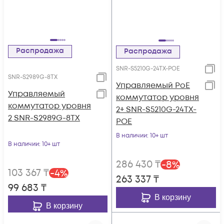
Распродажа
Распродажа
SNR-S5210G-24TX-POE
SNR-S2989G-8TX
Управляемый PoE
Управляемый
коммутатор уровня
коммутатор уровня
2+ SNR-S5210G-24TX-
2 SNR-S2989G-8TX
POE
В наличии
: 10+ шт
В наличии
: 10+ шт
286 430
₸
-
8
%
103 367
₸
-
4
%
263 337
₸
99 683
₸
В корзину
В корзину