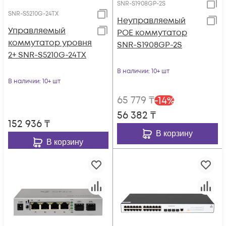
SNR-S1908GP-2S
SNR-S5210G-24TX
Неуправляемый
Управляемый
POE коммутатор
коммутатор уровня
SNR-S1908GP-2S
2+ SNR-S5210G-24TX
В наличии
: 10+ шт
В наличии
: 10+ шт
65 779
₸
-
14
%
56 382
₸
152 936
₸
В корзину
В корзину