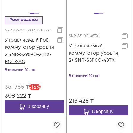
Распродажа
SNR-S2989G-24TX-POE-2AC
SNR-S5110G-48TX
Управляемый PoE
Управляемый
коммутатор уровня
коммутатор уровня
2 SNR-S2989G-24TX-
2+ SNR-S5110G-48TX
POE-2AC
В наличии
: 10+ шт
В наличии
: 10+ шт
361 785
₸
-
15
%
308 222
₸
213 425
₸
В корзину
В корзину