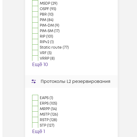
MSDP (29)
OSPF (95)
PBR (10)
PIM (84)
PIM-DM (9)
PIM-SM (17)
RIP (101)
RIPv2 (1)
Static route (77)
VRF (5)
VRRP (8)
Ещё 10
Протоколы L2 резервирования
EAPS (1)
ERPS (105)
MRPP (54)
MSTP (126)
RSTP (128)
STP (127)
Ещё 1