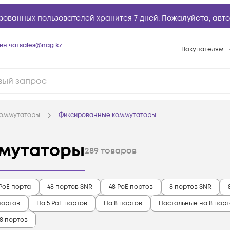
зованных пользователей хранится 7 дней. Пожалуйста,
авто
йн чат
sales@nag.kz
Покупателям
Способы опла
Условия доста
Гарантийное о
оммутаторы
Фиксированные коммутаторы
Возврат товар
Вопросы и отв
мутаторы
289
товаров
Техническая п
База знаний
 PoE порта
48 портов SNR
48 PoE портов
8 портов SNR
Конфигуратор
портов
На 5 PoE портов
На 8 портов
Настольные на 8 пор
8 портов