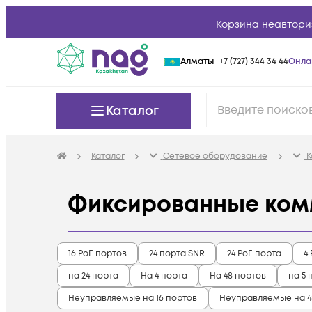
Корзина неавтори
Алматы
+7 (727) 344 34 44
Онла
Каталог
Каталог
Сетевое оборудование
К
Фиксированные ком
16 PoE портов
24 порта SNR
24 PoE порта
4
на 24 порта
На 4 порта
На 48 портов
на 5 
Неуправляемые на 16 портов
Неуправляемые на 4