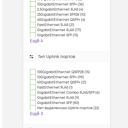
10GigabitEthernet SFP+ (36)
2.5GigabitEthernet RJ45 (4)
25GigabitEthernet SFP28 (10)
40GigabitEthernet QSFP+ (4)
FastEthernet RJ45 (21)
GigabitEthernet RJ45 (171)
GigabitEthernet SFP (15)
Ещё 4
Тип Uplink портов
100GigabitEthernet QSFP28 (15)
10GigabitEthernet SFP+ (99)
40GigabitEthernet QSFP+ (21)
FastEthernet RJ45 (1)
GigabitEthernet Combo RJ45/SFP (6)
GigabitEthernet RJ45 (9)
GigabitEthernet SFP (80)
Нет выделенных Uplink-портов (22)
Ещё 3