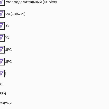
Распределительный (Duplex)
SM (G.657.A1)
LC
FC
UPC
UPC
1
,0
SZH
Желтый