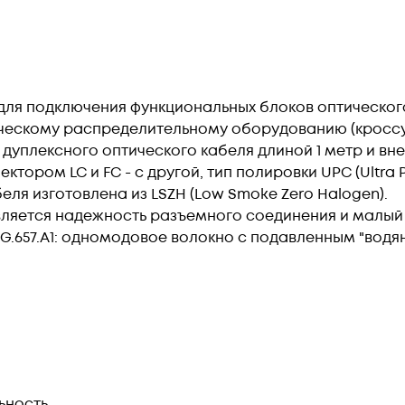
для подключения функциональных блоков оптическо
ческому распределительному оборудованию (кроссу
дуплексного оптического кабеля длиной 1 метр и в
ором LC и FC - с другой, тип полировки UPC (Ultra Ph
ля изготовлена из LSZH (Low Smoke Zero Halogen).
ляется надежность разъемного соединения и малый 
G.657.А1: одномодовое волокно с подавленным "вод
ьность.