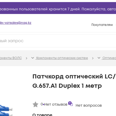
зованных пользователей хранится 7 дней. Пожалуйста,
авто
йн чат
sales@nag.kz
Покупателям
Способы опла
Условия доста
Гарантийное о
поненты ВОЛС
Компоненты оптических систем
Оптичес
Возврат товар
Вопросы и отв
Патчкорд оптический LC
Техническая п
G.657.A1 Duplex 1 метр
База знаний
Конфигуратор
0
Нет отзывов
Нет вопросов
О товаре