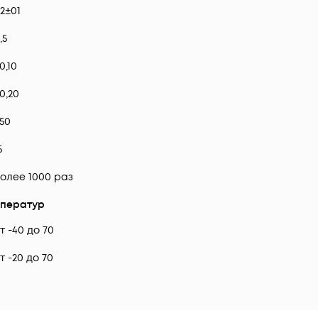
2±01
,5
0,10
0,20
50
5
олее 1000 раз
ператур
т -40 до 70
т -20 до 70