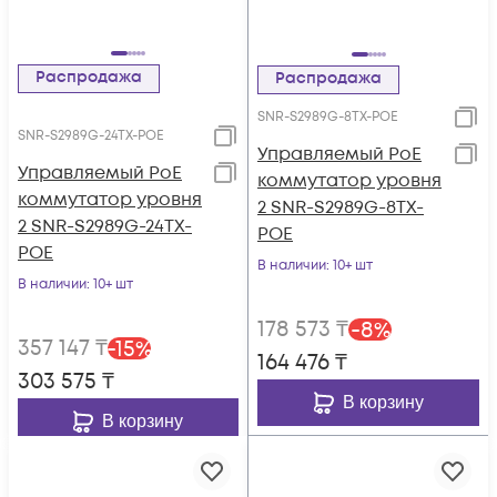
Распродажа
Распродажа
SNR-S2989G-8TX-POE
SNR-S2989G-24TX-POE
Управляемый PoE
Управляемый PoE
коммутатор уровня
коммутатор уровня
2 SNR-S2989G-8TX-
2 SNR-S2989G-24TX-
POE
POE
В наличии
: 10+ шт
В наличии
: 10+ шт
178 573
₸
-
8
%
357 147
₸
-
15
%
164 476
₸
303 575
₸
В корзину
В корзину