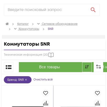
Каталог
Сетевое оборудование
Коммутаторы
SNR
Коммутаторы SNR
Техническая информация (
20
)
По популярности
Все товары
В 
Очистить всё
Бренд
:
SNR