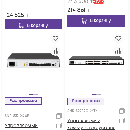
243 508
₸
-
12
%
214 861
₸
124 625
₸
В корзину
В корзину
Распродажа
Распродажа
SNR-S2989G-24TX
SNR-S5210X-8F
Управляемый
Управляемый
коммутатор уровня