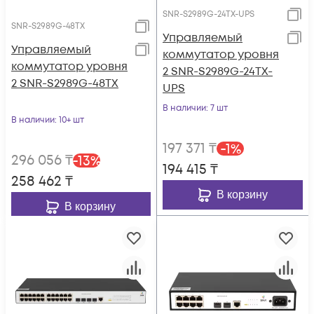
SNR-S2989G-24TX-UPS
SNR-S2989G-48TX
Управляемый
Управляемый
коммутатор уровня
коммутатор уровня
2 SNR-S2989G-24TX-
2 SNR-S2989G-48TX
UPS
В наличии
: 7 шт
В наличии
: 10+ шт
197 371
₸
-
1
%
296 056
₸
-
13
%
194 415
₸
258 462
₸
В корзину
В корзину