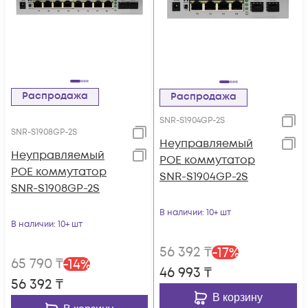
Распродажа
Распродажа
SNR-S1904GP-2S
SNR-S1908GP-2S
Неуправляемый
Неуправляемый
POE коммутатор
POE коммутатор
SNR-S1904GP-2S
SNR-S1908GP-2S
В наличии
: 10+ шт
В наличии
: 10+ шт
56 392
₸
-
17
%
65 790
₸
-
14
%
46 993
₸
56 392
₸
В корзину