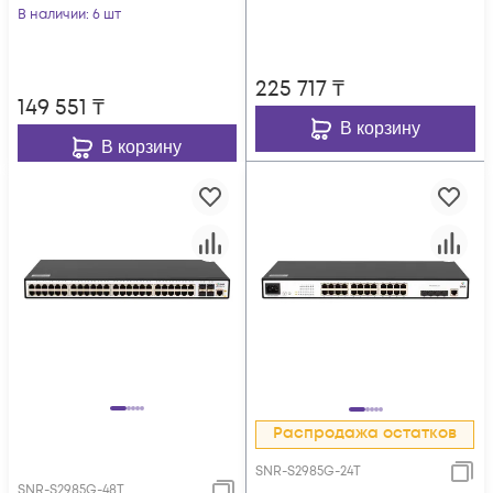
В наличии
: 6 шт
225 717
₸
149 551
₸
В корзину
В корзину
Распродажа остатков
SNR-S2985G-24T
SNR-S2985G-48T