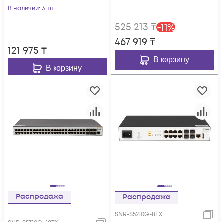
В наличии
: 3 шт
525 213
₸
-
11
%
467 919
₸
121 975
₸
В корзину
В корзину
Распродажа
Распродажа
SNR-S5210G-8TX