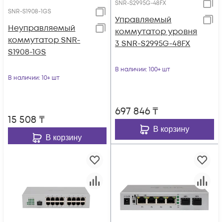
SNR-S2995G-48FX
SNR-S1908-1GS
Управляемый
Неуправляемый
коммутатор уровня
коммутатор SNR-
3 SNR-S2995G-48FX
S1908-1GS
В наличии
: 100+ шт
В наличии
: 10+ шт
697 846
₸
15 508
₸
В корзину
В корзину