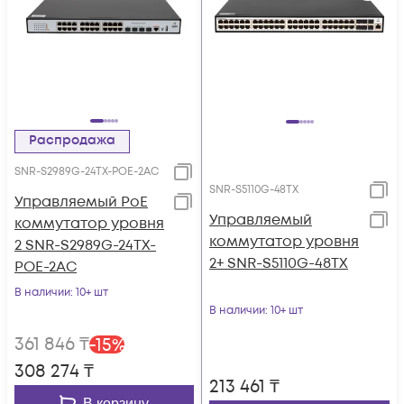
Распродажа
SNR-S2989G-24TX-POE-2AC
SNR-S5110G-48TX
Управляемый PoE
Управляемый
коммутатор уровня
коммутатор уровня
2 SNR-S2989G-24TX-
2+ SNR-S5110G-48TX
POE-2AC
В наличии
: 10+ шт
В наличии
: 10+ шт
361 846
₸
-
15
%
308 274
₸
213 461
₸
В корзину