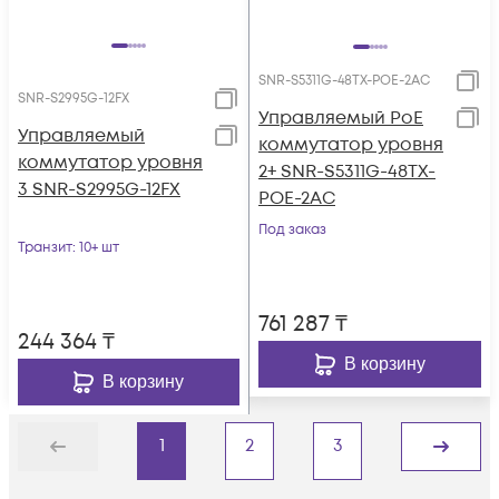
SNR-S5311G-48TX-POE-2AC
SNR-S2995G-12FX
Управляемый PoE
Управляемый
коммутатор уровня
коммутатор уровня
2+ SNR-S5311G-48TX-
3 SNR-S2995G-12FX
POE-2AC
Под заказ
Транзит
: 10+ шт
761 287
₸
244 364
₸
В корзину
В корзину
1
2
3
Назад
Дальше