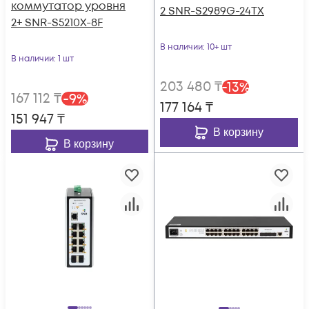
коммутатор уровня
2 SNR-S2989G-24TX
2+ SNR-S5210X-8F
В наличии
: 10+ шт
В наличии
: 1 шт
203 480
₸
-
13
%
167 112
₸
-
9
%
177 164
₸
151 947
₸
В корзину
В корзину