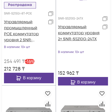
Распродажа
SNR-S215Gi-8T-POE
SNR-S5210G-24TX
Управляемый
Управляемый
промышленный
коммутатор уровня
POE коммутатор
2+ SNR-S5210G-24TX
уровня 2 SNR-
S215Gi-8T-POE
В наличии
: 10+ шт
В наличии
: 10+ шт
254 491
₸
-
16
%
212 728
₸
152 962
₸
В корзину
В корзину