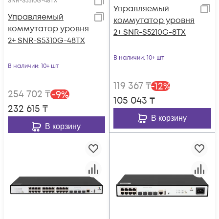
SNR-S5310G-48TX
Управляемый
Управляемый
коммутатор уровня
коммутатор уровня
2+ SNR-S5210G-8TX
2+ SNR-S5310G-48TX
В наличии
: 10+ шт
В наличии
: 10+ шт
119 367
₸
-
12
%
254 702
₸
-
9
%
105 043
₸
232 615
₸
В корзину
В корзину