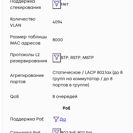
Поддержка
Нет
стекирования
Количество
4094
VLAN
Размер таблицы
8000
MAC адресов
Протоколы L2
STP; RSTP; MSTP
резервирования
Статическое / LACP 802.1ax (до 8
Агрегирование
групп на коммутатор / до 8
портов
портов в группе)
QoS
8 очередей
PoE
Поддержка PoE
Да
Cтандарт PoE
802.3af; 802.3at