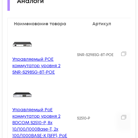
Аналоги
Наименование товара
Артикул
SNR-S2985G-8T-POE
Управляемый POE
коммутатор уровня 2
SNR-S2985G-8T-POE
Управляемый PoE
1
коммутатор уровня 2
S2510-P
BDCOM S2510-P, 8x
10/100/1000Base-T, 2x
100/1000BASE-X (SFP), PoE