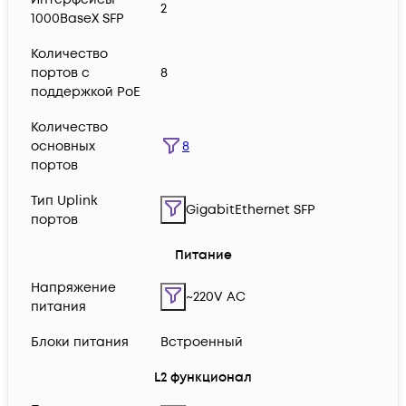
2
1000BaseX SFP
Количество
портов с
8
поддержкой PoE
Количество
8
основных
портов
Тип Uplink
GigabitEthernet SFP
портов
Питание
Напряжение
~220V AC
питания
Блоки питания
Встроенный
L2 функционал