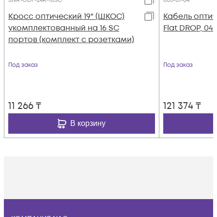
SNR-ODF-24R-16SC
605-01-04
Кросс оптический 19" (ШКОС)
Кабель оптич
укомплектованный на 16 SC
Flat DROP, 04
портов (комплект с розетками)
Под заказ
Под заказ
11 266
₸
121 374
₸
В корзину