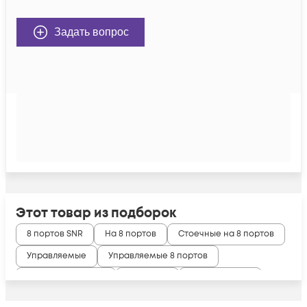
Задать вопрос
Этот товар из подборок
8 портов SNR
На 8 портов
Стоечные на 8 портов
Управляемые
Управляемые 8 портов
Управляемые SNR
Уровня L2
L2 на 8 портов
RJ45 ERPS
RJ45 MSTP
RJ45 RSTP
RJ45 STP