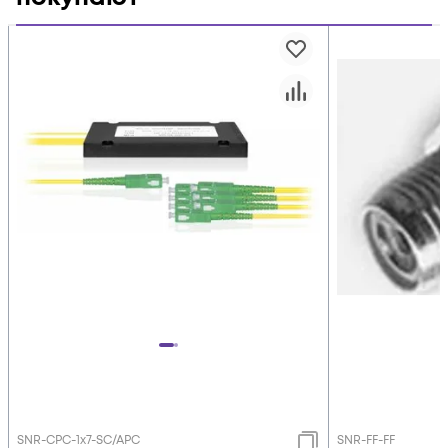
SNR-CPC-1x7-SC/APC
SNR-FF-FF