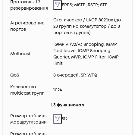
Протоколы L2
ERPS; MSTP; RSTP; STP
резервирования
Статическое / LACP 802.1ax (до
Агрегирование
28 групп на коммутатор / до 8
портов
портов в группе)
IGMP v1/v2/v3 Snooping, IGMP
Fast leave, IGMP Snooping
Multicast
Querier, MVR, IGMP Filter, IGMP
limit
QoS
8 очередей, SP, WFQ
Количество
1024
multicast групп
L3 функционал
Размер таблицы
512
маршрутизации
Размер таблицы