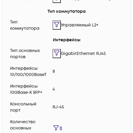
Тип коммутатора
Тип
Управляемый L2+
коммутатора
Интерфейсы
Тип основных
GigabitEthernet RJ45
портов
Интерфейсы
8
10/100/1000BaseT
Интерфейсы
4
10GBase-X SFP+
Консольный
RJ-45
порт
Количество
8
основных