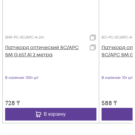
SNR-PC-SC/APC-A-2m
BO-PC-SC/APC-A-
Патчкорд оптический SC/APC
Патчкорд опт
SM G.657.A1 2 метра
SC/APC SM G.
В наличии
: 100+ шт
В наличии
: 10+ шт
728
₸
588
₸
В корзину